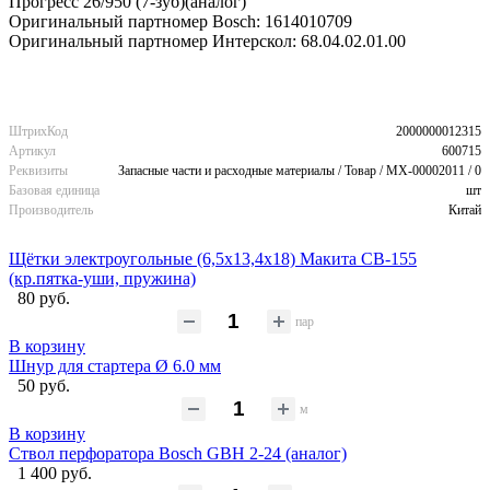
Прогресс 26/950 (7-зуб)(аналог)
Оригинальный партномер Bosch: 1614010709
Оригинальный партномер Интерскол: 68.04.02.01.00
ШтрихКод
2000000012315
Артикул
600715
Реквизиты
Запасные части и расходные материалы / Товар / MX-00002011 / 0
Базовая единица
шт
Производитель
Китай
Щётки электроугольные (6,5х13,4х18) Макита CB-155
(кр.пятка-уши, пружина)
80 руб.
пар
В корзину
Шнур для стартера Ø 6.0 мм
50 руб.
м
В корзину
Ствол перфоратора Bosch GBH 2-24 (аналог)
1 400 руб.