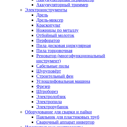
Аккумуляторный триммер
Электроинструменты
Дрель
Дрель-миксер
Краскопульт
Ножницы по металлу
Отбойный молоток
Перфоратор
Пила дисковая циркулярная
Пила торцовочная
Реноватор (многофункциональный
инструмент)
Сабельные пилы
Шуруповёрт
Строительный фен
Углошлифовальная машина
Фрезер
Штроборез
Электролобзик
Электропила
Электрорубанок
Оборудование для сварки и пайки
Паяльник для пластиковых труб
Сварочный аппарат инвертор