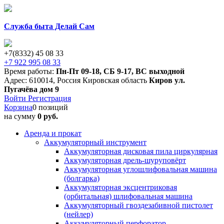
Служба быта Делай Сам
+7(8332) 45 08 33
+7 922 995 08 33
Время работы:
Пн-Пт 09-18
,
СБ 9-17
,
ВС выходной
Адрес:
610014
,
Россия
Кировская область
Киров
ул.
Пугачёва дом 9
Войти
Регистрация
Корзина
0 позиций
на сумму
0 руб.
Аренда и прокат
Аккумуляторный инструмент
Аккумуляторная дисковая пила циркулярная
Аккумуляторная дрель-шуруповёрт
Аккумуляторная углошлифовальная машина
(болгарка)
Аккумуляторная эксцентриковая
(орбитальная) шлифовальная машина
Аккумуляторный гвоздезабивной пистолет
(нейлер)
Аккумуляторный перфоратор