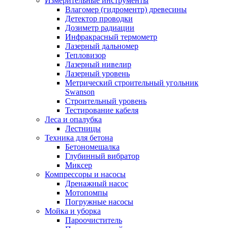
Измерительные инструменты
Влагомер (гидроментр) древесины
Детектор проводки
Дозиметр радиации
Инфракрасный термометр
Лазерный дальномер
Тепловизор
Лазерный нивелир
Лазерный уровень
Метрический строительный угольник
Swanson
Строительный уровень
Тестирование кабеля
Леса и опалубка
Лестницы
Техника для бетона
Бетономешалка
Глубинный вибратор
Миксер
Компрессоры и насосы
Дренажный насос
Мотопомпы
Погружные насосы
Мойка и уборка
Пароочиститель