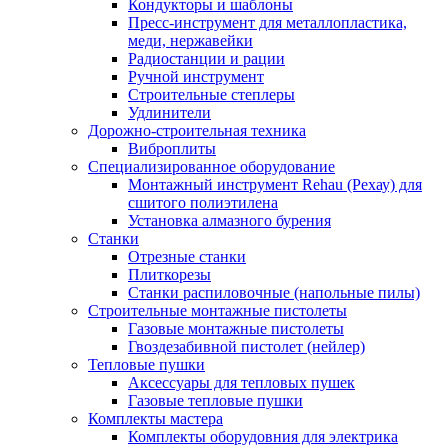
Кондукторы и шаблоны
Пресс-инструмент для металлопластика,
меди, нержавейки
Радиостанции и рации
Ручной инструмент
Строительные степлеры
Удлинители
Дорожно-строительная техника
Виброплиты
Специализированное оборудование
Монтажный инструмент Rehau (Рехау) для
сшитого полиэтилена
Установка алмазного бурения
Станки
Отрезные станки
Плиткорезы
Станки распиловочные (напольные пилы)
Строительные монтажные пистолеты
Газовые монтажные пистолеты
Гвоздезабивной пистолет (нейлер)
Тепловые пушки
Аксессуары для тепловых пушек
Газовые тепловые пушки
Комплекты мастера
Комплекты оборудовния для электрика