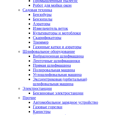
Промышленный пылесос
Робот для мойки окон
Садовая техника
Бензобуры
Бензопилы
Аэраторы
Измельчитель веток
Культиваторы и мотоблоки
Скарификаторы
Триммер
Газонные катки и аэраторы
Шлифовальное оборудование
Вибрационная шлифмашина
Ленточные шлифмашинки
Прямая шлифмашина
Полировальная машина
Углошлифовальная машина
Эксцентриковая (орбитальная)
шлифовальная машина
Электростанции
Бензиновые электростанции
Прочие
Автомобильное зарядное устройство
Газовые горелки
Канистры