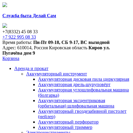
Служба быта Делай Сам
+7(8332) 45 08 33
+7 922 995 08 33
Время работы:
Пн-Пт 09-18
,
СБ 9-17
,
ВС выходной
Адрес:
610014
,
Россия
Кировская область
Киров
ул.
Пугачёва дом 9
Корзина
Аренда и прокат
Аккумуляторный инструмент
Аккумуляторная дисковая пила циркулярная
Аккумуляторная дрель-шуруповёрт
Аккумуляторная углошлифовальная машина
(болгарка)
Аккумуляторная эксцентриковая
(орбитальная) шлифовальная машина
Аккумуляторный гвоздезабивной пистолет
(нейлер)
Аккумуляторный перфоратор
Аккумуляторный триммер
Электроинструменты