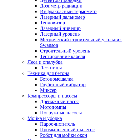
Детектор проводки
Дозиметр радиации
Инфракрасный термометр
Лазерный дальномер
Тепловизор
Лазерный нивелир
Лазерный уровень
Метрический строительный угольник
Swanson
Строительный уровень
Тестирование кабеля
Леса и опалубка
Лестницы
Техника для бетона
Бетономешалка
Глубинный вибратор
Миксер
Компрессоры и насосы
Дренажный насос
Мотопомпы
Погружные насосы
Мойка и уборка
Пароочиститель
Промышленный пылесос
Робот для мойки окон