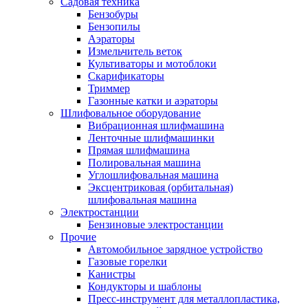
Садовая техника
Бензобуры
Бензопилы
Аэраторы
Измельчитель веток
Культиваторы и мотоблоки
Скарификаторы
Триммер
Газонные катки и аэраторы
Шлифовальное оборудование
Вибрационная шлифмашина
Ленточные шлифмашинки
Прямая шлифмашина
Полировальная машина
Углошлифовальная машина
Эксцентриковая (орбитальная)
шлифовальная машина
Электростанции
Бензиновые электростанции
Прочие
Автомобильное зарядное устройство
Газовые горелки
Канистры
Кондукторы и шаблоны
Пресс-инструмент для металлопластика,