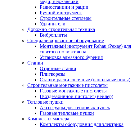
меди, нержавейки
Радиостанции и рации
Ручной инструмент
Строительные степлеры
Удлинители
Дорожно-строительная техника
Виброплиты
Специализированное оборудование
Монтажный инструмент Rehau (Рехау) для
сшитого полиэтилена
Установка алмазного бурения
Станки
Отрезные станки
Плиткорезы
Станки распиловочные (напольные пилы)
Строительные монтажные пистолеты
Газовые монтажные пистолеты
Гвоздезабивной пистолет (нейлер)
Тепловые пушки
Аксессуары для тепловых пушек
Газовые тепловые пушки
Комплекты мастера
Комплекты оборудовния для электрика