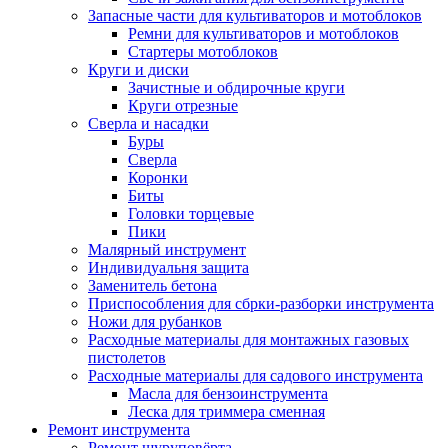
Запасные части для культиваторов и мотоблоков
Ремни для культиваторов и мотоблоков
Стартеры мотоблоков
Круги и диски
Зачистные и обдирочные круги
Круги отрезные
Сверла и насадки
Буры
Сверла
Коронки
Биты
Головки торцевые
Пики
Малярный инструмент
Индивидуальня защита
Заменитель бетона
Приспособления для сбрки-разборки инструмента
Ножи для рубанков
Расходные материалы для монтажных газовых
пистолетов
Расходные материалы для садового инструмента
Масла для бензоинструмента
Леска для триммера сменная
Ремонт инструмента
Ремонт шуруповёрта