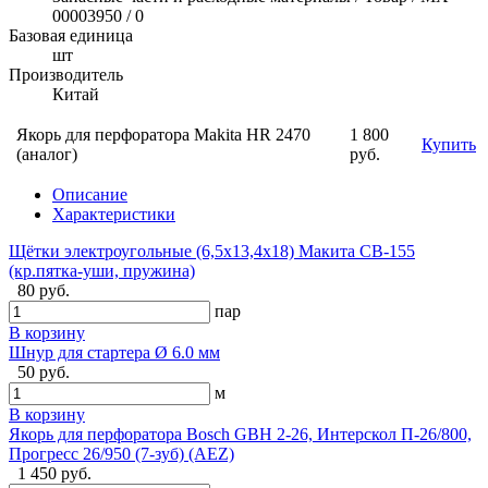
00003950 / 0
Базовая единица
шт
Производитель
Китай
Якорь для перфоратора Makita HR 2470
1 800
Купить
(аналог)
руб.
Описание
Характеристики
Щётки электроугольные (6,5х13,4х18) Макита CB-155
(кр.пятка-уши, пружина)
80 руб.
пар
В корзину
Шнур для стартера Ø 6.0 мм
50 руб.
м
В корзину
Якорь для перфоратора Bosch GBH 2-26, Интерскол П-26/800,
Прогресс 26/950 (7-зуб) (AEZ)
1 450 руб.