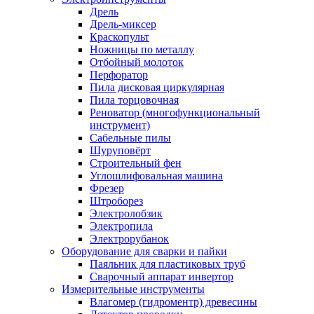
Дрель
Дрель-миксер
Краскопульт
Ножницы по металлу
Отбойный молоток
Перфоратор
Пила дисковая циркулярная
Пила торцовочная
Реноватор (многофункциональный
инструмент)
Сабельные пилы
Шуруповёрт
Строительный фен
Углошлифовальная машина
Фрезер
Штроборез
Электролобзик
Электропила
Электрорубанок
Оборудование для сварки и пайки
Паяльник для пластиковых труб
Сварочный аппарат инвертор
Измерительные инструменты
Влагомер (гидроментр) древесины