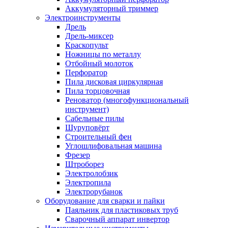
Аккумуляторный триммер
Электроинструменты
Дрель
Дрель-миксер
Краскопульт
Ножницы по металлу
Отбойный молоток
Перфоратор
Пила дисковая циркулярная
Пила торцовочная
Реноватор (многофункциональный
инструмент)
Сабельные пилы
Шуруповёрт
Строительный фен
Углошлифовальная машина
Фрезер
Штроборез
Электролобзик
Электропила
Электрорубанок
Оборудование для сварки и пайки
Паяльник для пластиковых труб
Сварочный аппарат инвертор