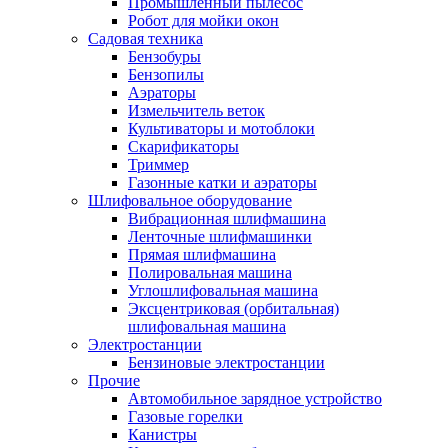
Промышленный пылесос
Робот для мойки окон
Садовая техника
Бензобуры
Бензопилы
Аэраторы
Измельчитель веток
Культиваторы и мотоблоки
Скарификаторы
Триммер
Газонные катки и аэраторы
Шлифовальное оборудование
Вибрационная шлифмашина
Ленточные шлифмашинки
Прямая шлифмашина
Полировальная машина
Углошлифовальная машина
Эксцентриковая (орбитальная)
шлифовальная машина
Электростанции
Бензиновые электростанции
Прочие
Автомобильное зарядное устройство
Газовые горелки
Канистры