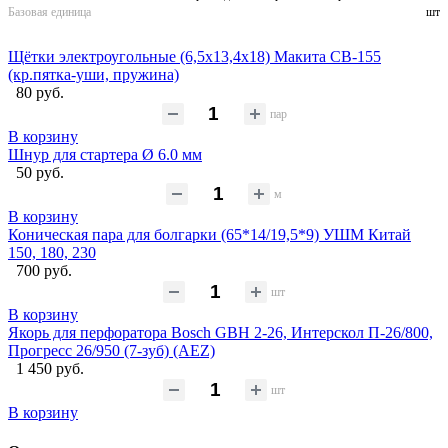
Базовая единица
шт
Щётки электроугольные (6,5х13,4х18) Макита CB-155
(кр.пятка-уши, пружина)
80 руб.
пар
В корзину
Шнур для стартера Ø 6.0 мм
50 руб.
м
В корзину
Коническая пара для болгарки (65*14/19,5*9) УШМ Китай
150, 180, 230
700 руб.
шт
В корзину
Якорь для перфоратора Bosch GBH 2-26, Интерскол П-26/800,
Прогресс 26/950 (7-зуб) (AEZ)
1 450 руб.
шт
В корзину