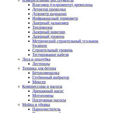
Измерительные инструменты
Влагомер (гидроментр) древесины
Детектор проводки
Дозиметр радиации
Инфракрасный термометр
Лазерный дальномер
Тепловизор
Лазерный нивелир
Лазерный уровень
Метрический строительный угольник
Swanson
Строительный уровень
Тестирование кабеля
Леса и опалубка
Лестницы
Техника для бетона
Бетономешалка
Глубинный вибратор
Миксер
Компрессоры и насосы
Дренажный насос
Мотопомпы
Погружные насосы
Мойка и уборка
Пароочиститель