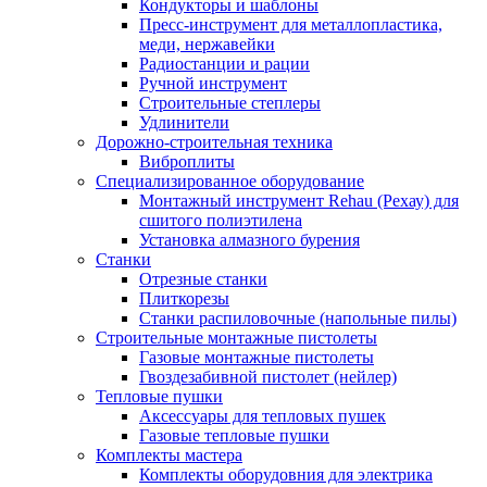
Кондукторы и шаблоны
Пресс-инструмент для металлопластика,
меди, нержавейки
Радиостанции и рации
Ручной инструмент
Строительные степлеры
Удлинители
Дорожно-строительная техника
Виброплиты
Специализированное оборудование
Монтажный инструмент Rehau (Рехау) для
сшитого полиэтилена
Установка алмазного бурения
Станки
Отрезные станки
Плиткорезы
Станки распиловочные (напольные пилы)
Строительные монтажные пистолеты
Газовые монтажные пистолеты
Гвоздезабивной пистолет (нейлер)
Тепловые пушки
Аксессуары для тепловых пушек
Газовые тепловые пушки
Комплекты мастера
Комплекты оборудовния для электрика