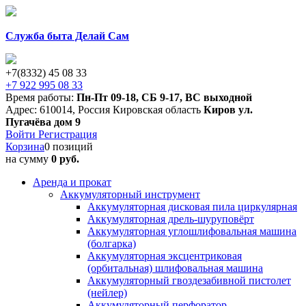
Служба быта Делай Сам
+7(8332) 45 08 33
+7 922 995 08 33
Время работы:
Пн-Пт 09-18
,
СБ 9-17
,
ВС выходной
Адрес:
610014
,
Россия
Кировская область
Киров
ул.
Пугачёва дом 9
Войти
Регистрация
Корзина
0 позиций
на сумму
0 руб.
Аренда и прокат
Аккумуляторный инструмент
Аккумуляторная дисковая пила циркулярная
Аккумуляторная дрель-шуруповёрт
Аккумуляторная углошлифовальная машина
(болгарка)
Аккумуляторная эксцентриковая
(орбитальная) шлифовальная машина
Аккумуляторный гвоздезабивной пистолет
(нейлер)
Аккумуляторный перфоратор