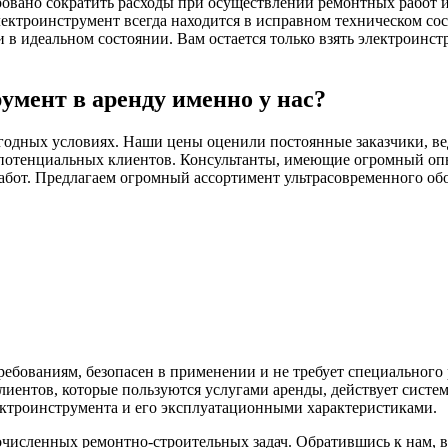
ровано сократить расходы при осуществлении ремонтных работ и 
ектроинструмент всегда находится в исправном техническом со
 идеальном состоянии. Вам остается только взять электроинстр
умент в аренду именно у нас?
годных условиях. Наши цены оценили постоянные заказчики, ве
потенциальных клиентов. Консультанты, имеющие огромный опыт
абот. Предлагаем огромный ассортимент ультрасовременного обо
ебованиям, безопасен в применении и не требует специального
иентов, которые пользуются услугами аренды, действует систе
ектроинструмента и его эксплуатационными характеристиками.
исленных ремонтно-строительных задач. Обратившись к нам, 