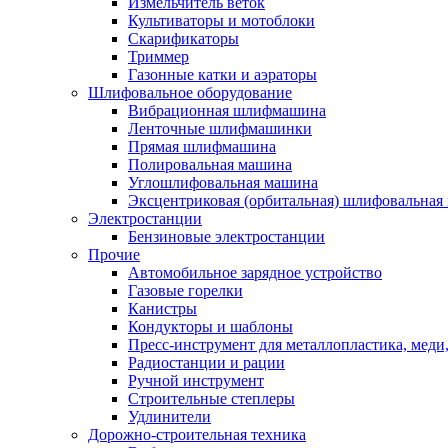
Измельчитель веток
Культиваторы и мотоблоки
Скарификаторы
Триммер
Газонные катки и аэраторы
Шлифовальное оборудование
Вибрационная шлифмашина
Ленточные шлифмашинки
Прямая шлифмашина
Полировальная машина
Углошлифовальная машина
Эксцентриковая (орбитальная) шлифовальная
Электростанции
Бензиновые электростанции
Прочие
Автомобильное зарядное устройство
Газовые горелки
Канистры
Кондукторы и шаблоны
Пресс-инструмент для металлопластика, меди
Радиостанции и рации
Ручной инструмент
Строительные степлеры
Удлинители
Дорожно-строительная техника