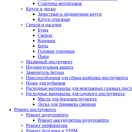
Стартеры мотоблоков
Круги и диски
Зачистные и обдирочные круги
Круги отрезные
Сверла и насадки
Буры
Сверла
Коронки
Биты
Головки торцевые
Пики
Малярный инструмент
Индивидуальня защита
Заменитель бетона
Приспособления для сбрки-разборки инструмента
Ножи для рубанков
Расходные материалы для монтажных газовых пист
Расходные материалы для садового инструмента
Масла для бензоинструмента
Леска для триммера сменная
Ремонт инструмента
Ремонт шуруповёрта
Ремонт аккумулятора шуруповёрта
Ремонт перфоратора
Ремонт болгарки и УШМ