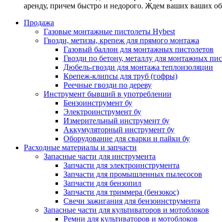
аренду, причем быстро и недорого. Ждем ваших ваших о
Продажа
Газовые монтажные пистолеты Hybest
Гвозди, метизы, крепеж для прямого монтажа
Газовый баллон для монтажных пистолетов
Гвозди по бетону, металлу для монтажных пи
Дюбель-гвозди для монтажа теплоизоляции
Крепеж-клипсы для труб (гофры)
Реечные гвозди по дереву
Инструмент бывший в употреблении
Бензоинструмент бу
Электроинструмент бу
Измерительный инструмент бу
Аккумуляторный инструмент бу
Оборудование для сварки и пайки бу
Расходные материалы и запчасти
Запасные части для инструмента
Запчасти для электроинструмента
Запчасти для промышленных пылесосов
Запчасти для бензопил
Запчасти для триммера (бензокос)
Свечи зажигания для бензоинструмента
Запасные части для культиваторов и мотоблоков
Ремни для культиваторов и мотоблоков