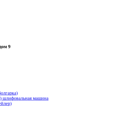
дом 9
олгарка)
я) шлифовальная машина
ейлер)