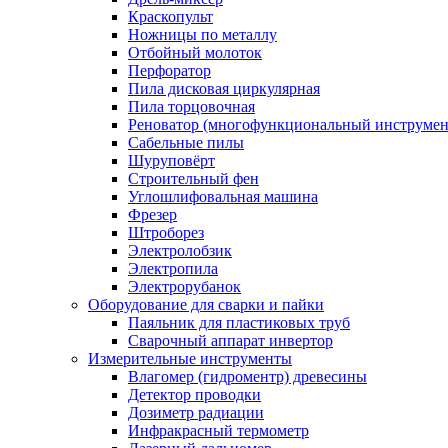
Краскопульт
Ножницы по металлу
Отбойный молоток
Перфоратор
Пила дисковая циркулярная
Пила торцовочная
Реноватор (многофункциональный инструмен
Сабельные пилы
Шуруповёрт
Строительный фен
Углошлифовальная машина
Фрезер
Штроборез
Электролобзик
Электропила
Электрорубанок
Оборудование для сварки и пайки
Паяльник для пластиковых труб
Сварочный аппарат инвертор
Измерительные инструменты
Влагомер (гидроментр) древесины
Детектор проводки
Дозиметр радиации
Инфракрасный термометр