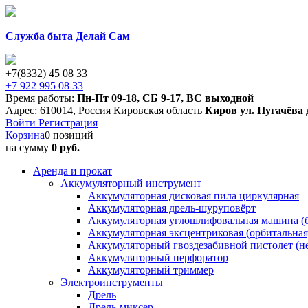
Служба быта Делай Сам
+7(8332) 45 08 33
+7 922 995 08 33
Время работы:
Пн-Пт 09-18
,
СБ 9-17
,
ВС выходной
Адрес:
610014
,
Россия
Кировская область
Киров
ул. Пугачёва 
Войти
Регистрация
Корзина
0 позиций
на сумму
0 руб.
Аренда и прокат
Аккумуляторный инструмент
Аккумуляторная дисковая пила циркулярная
Аккумуляторная дрель-шуруповёрт
Аккумуляторная углошлифовальная машина (б
Аккумуляторная эксцентриковая (орбитальна
Аккумуляторный гвоздезабивной пистолет (н
Аккумуляторный перфоратор
Аккумуляторный триммер
Электроинструменты
Дрель
Дрель-миксер