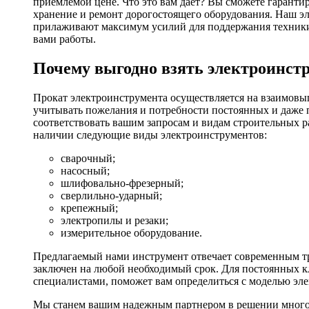
приемлемой цене. Что это вам дает? Вы сможете гаранти
хранение и ремонт дорогостоящего оборудования. Наш эл
прилаживают максимум усилий для поддержания техники в
вами работы.
Почему выгодно взять электроинстр
Прокат электроинструмента осуществляется на взаимовы
учитывать пожелания и потребности постоянных и даже 
соответствовать вашим запросам и видам строительных р
наличии следующие виды электроинструментов:
сварочный;
насосный;
шлифовально-фрезерный;
сверлильно-ударный;
крепежный;
электропилы и резаки;
измерительное оборудование.
Предлагаемый нами инструмент отвечает современным тр
заключен на любой необходимый срок. Для постоянных кл
специалистами, поможет вам определиться с моделью эл
Мы станем вашим надежным партнером в решении многоч