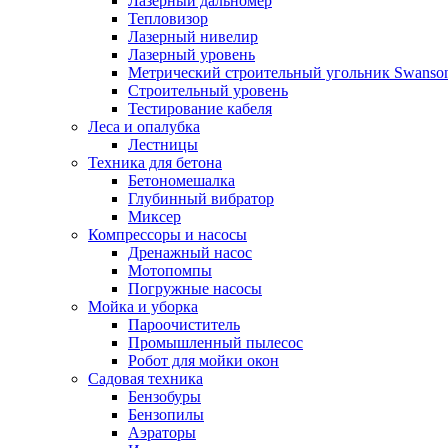
Лазерный дальномер
Тепловизор
Лазерный нивелир
Лазерный уровень
Метрический строительный угольник Swanso
Строительный уровень
Тестирование кабеля
Леса и опалубка
Лестницы
Техника для бетона
Бетономешалка
Глубинный вибратор
Миксер
Компрессоры и насосы
Дренажный насос
Мотопомпы
Погружные насосы
Мойка и уборка
Пароочиститель
Промышленный пылесос
Робот для мойки окон
Садовая техника
Бензобуры
Бензопилы
Аэраторы