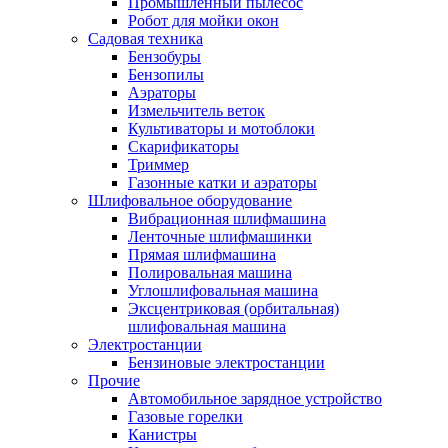
Промышленный пылесос
Робот для мойки окон
Садовая техника
Бензобуры
Бензопилы
Аэраторы
Измельчитель веток
Культиваторы и мотоблоки
Скарификаторы
Триммер
Газонные катки и аэраторы
Шлифовальное оборудование
Вибрационная шлифмашина
Ленточные шлифмашинки
Прямая шлифмашина
Полировальная машина
Углошлифовальная машина
Эксцентриковая (орбитальная)
шлифовальная машина
Электростанции
Бензиновые электростанции
Прочие
Автомобильное зарядное устройство
Газовые горелки
Канистры