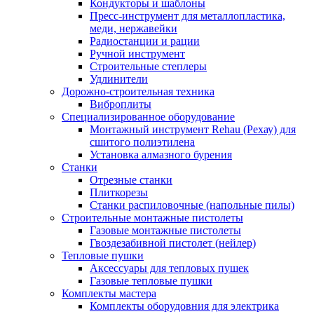
Кондукторы и шаблоны
Пресс-инструмент для металлопластика,
меди, нержавейки
Радиостанции и рации
Ручной инструмент
Строительные степлеры
Удлинители
Дорожно-строительная техника
Виброплиты
Специализированное оборудование
Монтажный инструмент Rehau (Рехау) для
сшитого полиэтилена
Установка алмазного бурения
Станки
Отрезные станки
Плиткорезы
Станки распиловочные (напольные пилы)
Строительные монтажные пистолеты
Газовые монтажные пистолеты
Гвоздезабивной пистолет (нейлер)
Тепловые пушки
Аксессуары для тепловых пушек
Газовые тепловые пушки
Комплекты мастера
Комплекты оборудовния для электрика