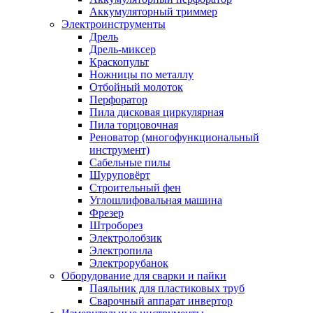
Аккумуляторный триммер
Электроинструменты
Дрель
Дрель-миксер
Краскопульт
Ножницы по металлу
Отбойный молоток
Перфоратор
Пила дисковая циркулярная
Пила торцовочная
Реноватор (многофункциональный
инструмент)
Сабельные пилы
Шуруповёрт
Строительный фен
Углошлифовальная машина
Фрезер
Штроборез
Электролобзик
Электропила
Электрорубанок
Оборудование для сварки и пайки
Паяльник для пластиковых труб
Сварочный аппарат инвертор