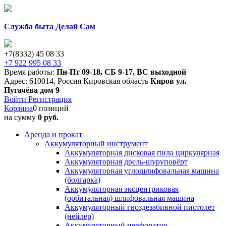
Служба быта Делай Сам
+7(8332) 45 08 33
+7 922 995 08 33
Время работы:
Пн-Пт 09-18
,
СБ 9-17
,
ВС выходной
Адрес:
610014
,
Россия
Кировская область
Киров
ул.
Пугачёва дом 9
Войти
Регистрация
Корзина
0 позиций
на сумму
0 руб.
Аренда и прокат
Аккумуляторный инструмент
Аккумуляторная дисковая пила циркулярная
Аккумуляторная дрель-шуруповёрт
Аккумуляторная углошлифовальная машина
(болгарка)
Аккумуляторная эксцентриковая
(орбитальная) шлифовальная машина
Аккумуляторный гвоздезабивной пистолет
(нейлер)
Аккумуляторный перфоратор