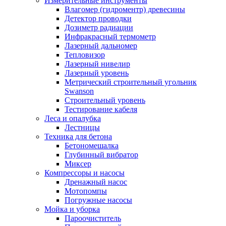
Измерительные инструменты
Влагомер (гидроментр) древесины
Детектор проводки
Дозиметр радиации
Инфракрасный термометр
Лазерный дальномер
Тепловизор
Лазерный нивелир
Лазерный уровень
Метрический строительный угольник
Swanson
Строительный уровень
Тестирование кабеля
Леса и опалубка
Лестницы
Техника для бетона
Бетономешалка
Глубинный вибратор
Миксер
Компрессоры и насосы
Дренажный насос
Мотопомпы
Погружные насосы
Мойка и уборка
Пароочиститель