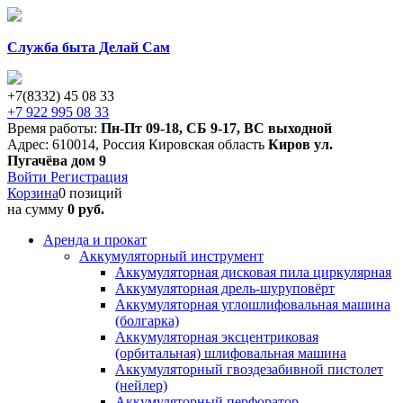
Служба быта Делай Сам
+7(8332) 45 08 33
+7 922 995 08 33
Время работы:
Пн-Пт 09-18
,
СБ 9-17
,
ВС выходной
Адрес:
610014
,
Россия
Кировская область
Киров
ул.
Пугачёва дом 9
Войти
Регистрация
Корзина
0 позиций
на сумму
0 руб.
Аренда и прокат
Аккумуляторный инструмент
Аккумуляторная дисковая пила циркулярная
Аккумуляторная дрель-шуруповёрт
Аккумуляторная углошлифовальная машина
(болгарка)
Аккумуляторная эксцентриковая
(орбитальная) шлифовальная машина
Аккумуляторный гвоздезабивной пистолет
(нейлер)
Аккумуляторный перфоратор