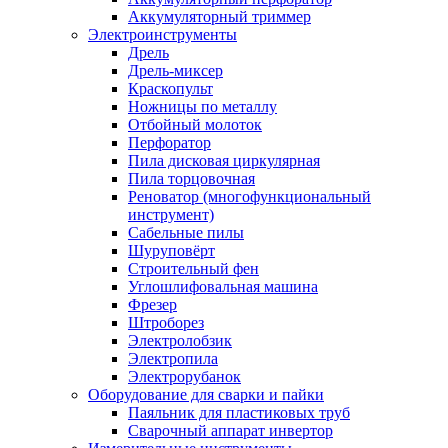
Аккумуляторный триммер
Электроинструменты
Дрель
Дрель-миксер
Краскопульт
Ножницы по металлу
Отбойный молоток
Перфоратор
Пила дисковая циркулярная
Пила торцовочная
Реноватор (многофункциональный
инструмент)
Сабельные пилы
Шуруповёрт
Строительный фен
Углошлифовальная машина
Фрезер
Штроборез
Электролобзик
Электропила
Электрорубанок
Оборудование для сварки и пайки
Паяльник для пластиковых труб
Сварочный аппарат инвертор