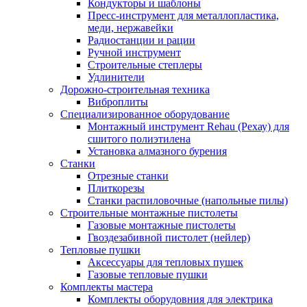
Кондукторы и шаблоны
Пресс-инструмент для металлопластика,
меди, нержавейки
Радиостанции и рации
Ручной инструмент
Строительные степлеры
Удлинители
Дорожно-строительная техника
Виброплиты
Специализированное оборудование
Монтажный инструмент Rehau (Рехау) для
сшитого полиэтилена
Установка алмазного бурения
Станки
Отрезные станки
Плиткорезы
Станки распиловочные (напольные пилы)
Строительные монтажные пистолеты
Газовые монтажные пистолеты
Гвоздезабивной пистолет (нейлер)
Тепловые пушки
Аксессуары для тепловых пушек
Газовые тепловые пушки
Комплекты мастера
Комплекты оборудовния для электрика