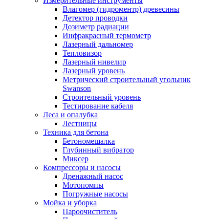
Измерительные инструменты
Влагомер (гидроментр) древесины
Детектор проводки
Дозиметр радиации
Инфракрасный термометр
Лазерный дальномер
Тепловизор
Лазерный нивелир
Лазерный уровень
Метрический строительный угольник
Swanson
Строительный уровень
Тестирование кабеля
Леса и опалубка
Лестницы
Техника для бетона
Бетономешалка
Глубинный вибратор
Миксер
Компрессоры и насосы
Дренажный насос
Мотопомпы
Погружные насосы
Мойка и уборка
Пароочиститель