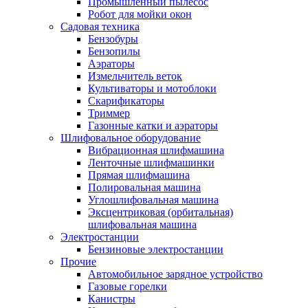
Промышленный пылесос
Робот для мойки окон
Садовая техника
Бензобуры
Бензопилы
Аэраторы
Измельчитель веток
Культиваторы и мотоблоки
Скарификаторы
Триммер
Газонные катки и аэраторы
Шлифовальное оборудование
Вибрационная шлифмашина
Ленточные шлифмашинки
Прямая шлифмашина
Полировальная машина
Углошлифовальная машина
Эксцентриковая (орбитальная)
шлифовальная машина
Электростанции
Бензиновые электростанции
Прочие
Автомобильное зарядное устройство
Газовые горелки
Канистры