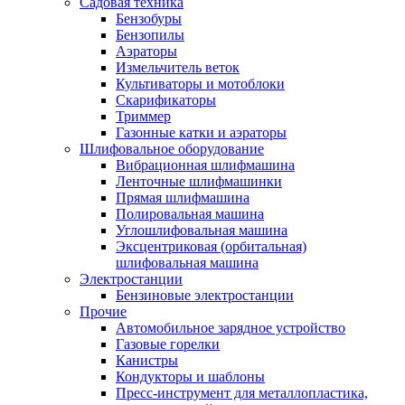
Садовая техника
Бензобуры
Бензопилы
Аэраторы
Измельчитель веток
Культиваторы и мотоблоки
Скарификаторы
Триммер
Газонные катки и аэраторы
Шлифовальное оборудование
Вибрационная шлифмашина
Ленточные шлифмашинки
Прямая шлифмашина
Полировальная машина
Углошлифовальная машина
Эксцентриковая (орбитальная)
шлифовальная машина
Электростанции
Бензиновые электростанции
Прочие
Автомобильное зарядное устройство
Газовые горелки
Канистры
Кондукторы и шаблоны
Пресс-инструмент для металлопластика,