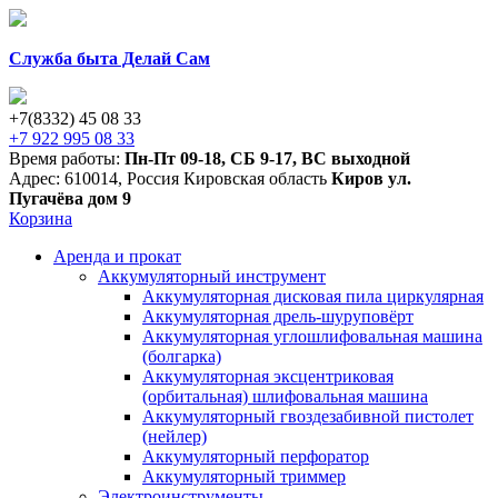
Служба быта Делай Сам
+7(8332) 45 08 33
+7 922 995 08 33
Время работы:
Пн-Пт 09-18
,
СБ 9-17
,
ВС выходной
Адрес:
610014
,
Россия
Кировская область
Киров
ул.
Пугачёва дом 9
Корзина
Аренда и прокат
Аккумуляторный инструмент
Аккумуляторная дисковая пила циркулярная
Аккумуляторная дрель-шуруповёрт
Аккумуляторная углошлифовальная машина
(болгарка)
Аккумуляторная эксцентриковая
(орбитальная) шлифовальная машина
Аккумуляторный гвоздезабивной пистолет
(нейлер)
Аккумуляторный перфоратор
Аккумуляторный триммер
Электроинструменты