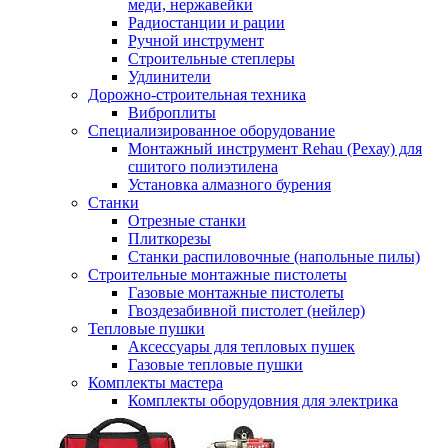
меди, нержавейки
Радиостанции и рации
Ручной инструмент
Строительные степлеры
Удлинители
Дорожно-строительная техника
Виброплиты
Специализированное оборудование
Монтажный инструмент Rehau (Рехау) для
сшитого полиэтилена
Установка алмазного бурения
Станки
Отрезные станки
Плиткорезы
Станки распиловочные (напольные пилы)
Строительные монтажные пистолеты
Газовые монтажные пистолеты
Гвоздезабивной пистолет (нейлер)
Тепловые пушки
Аксессуары для тепловых пушек
Газовые тепловые пушки
Комплекты мастера
Комплекты оборудовния для электрика