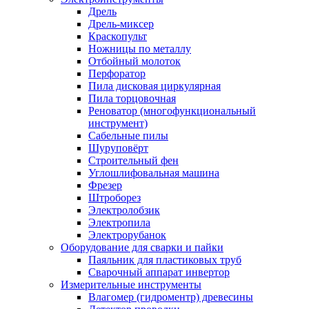
Дрель
Дрель-миксер
Краскопульт
Ножницы по металлу
Отбойный молоток
Перфоратор
Пила дисковая циркулярная
Пила торцовочная
Реноватор (многофункциональный
инструмент)
Сабельные пилы
Шуруповёрт
Строительный фен
Углошлифовальная машина
Фрезер
Штроборез
Электролобзик
Электропила
Электрорубанок
Оборудование для сварки и пайки
Паяльник для пластиковых труб
Сварочный аппарат инвертор
Измерительные инструменты
Влагомер (гидроментр) древесины