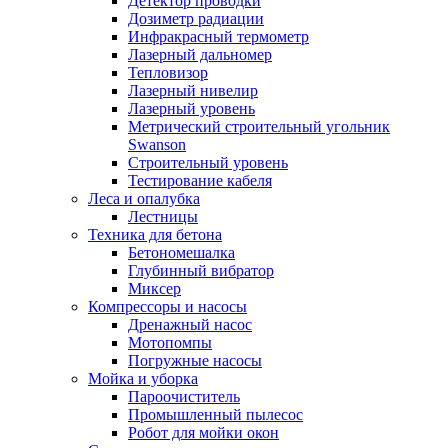
Детектор проводки
Дозиметр радиации
Инфракрасный термометр
Лазерный дальномер
Тепловизор
Лазерный нивелир
Лазерный уровень
Метрический строительный угольник
Swanson
Строительный уровень
Тестирование кабеля
Леса и опалубка
Лестницы
Техника для бетона
Бетономешалка
Глубинный вибратор
Миксер
Компрессоры и насосы
Дренажный насос
Мотопомпы
Погружные насосы
Мойка и уборка
Пароочиститель
Промышленный пылесос
Робот для мойки окон