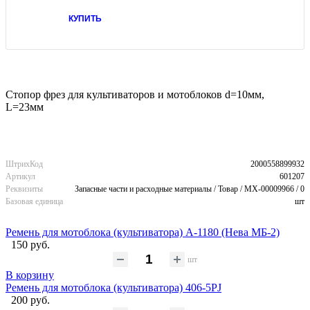
КУПИТЬ
Стопор фрез для культиваторов и мотоблоков d=10мм,
L=23мм
ШтрихКод
2000558899932
Артикул
601207
Реквизиты
Запасные части и расходные материалы / Товар / MX-00009966 / 0
Базовая единица
шт
Ремень для мотоблока (культиватора) А-1180 (Нева МБ-2)
150 руб.
шт
В корзину
Ремень для мотоблока (культиватора) 406-5PJ
200 руб.