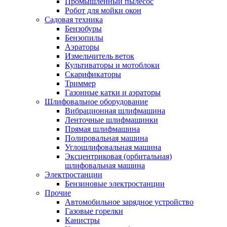
Промышленный пылесос
Робот для мойки окон
Садовая техника
Бензобуры
Бензопилы
Аэраторы
Измельчитель веток
Культиваторы и мотоблоки
Скарификаторы
Триммер
Газонные катки и аэраторы
Шлифовальное оборудование
Вибрационная шлифмашина
Ленточные шлифмашинки
Прямая шлифмашина
Полировальная машина
Углошлифовальная машина
Эксцентриковая (орбитальная)
шлифовальная машина
Электростанции
Бензиновые электростанции
Прочие
Автомобильное зарядное устройство
Газовые горелки
Канистры