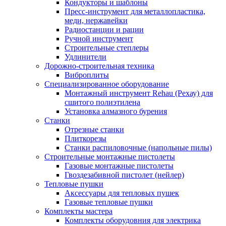
Кондукторы и шаблоны
Пресс-инструмент для металлопластика,
меди, нержавейки
Радиостанции и рации
Ручной инструмент
Строительные степлеры
Удлинители
Дорожно-строительная техника
Виброплиты
Специализированное оборудование
Монтажный инструмент Rehau (Рехау) для
сшитого полиэтилена
Установка алмазного бурения
Станки
Отрезные станки
Плиткорезы
Станки распиловочные (напольные пилы)
Строительные монтажные пистолеты
Газовые монтажные пистолеты
Гвоздезабивной пистолет (нейлер)
Тепловые пушки
Аксессуары для тепловых пушек
Газовые тепловые пушки
Комплекты мастера
Комплекты оборудовния для электрика