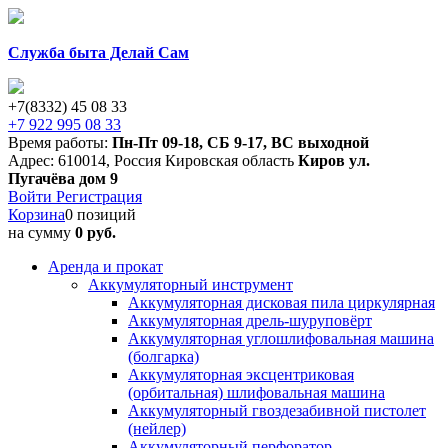
Служба быта Делай Сам
+7(8332) 45 08 33
+7 922 995 08 33
Время работы:
Пн-Пт 09-18
,
СБ 9-17
,
ВС выходной
Адрес:
610014
,
Россия
Кировская область
Киров
ул.
Пугачёва дом 9
Войти
Регистрация
Корзина
0 позиций
на сумму
0 руб.
Аренда и прокат
Аккумуляторный инструмент
Аккумуляторная дисковая пила циркулярная
Аккумуляторная дрель-шуруповёрт
Аккумуляторная углошлифовальная машина
(болгарка)
Аккумуляторная эксцентриковая
(орбитальная) шлифовальная машина
Аккумуляторный гвоздезабивной пистолет
(нейлер)
Аккумуляторный перфоратор