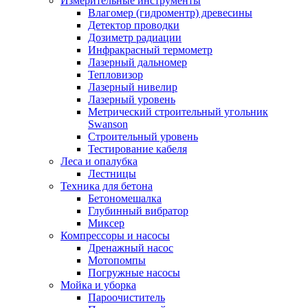
Измерительные инструменты
Влагомер (гидроментр) древесины
Детектор проводки
Дозиметр радиации
Инфракрасный термометр
Лазерный дальномер
Тепловизор
Лазерный нивелир
Лазерный уровень
Метрический строительный угольник
Swanson
Строительный уровень
Тестирование кабеля
Леса и опалубка
Лестницы
Техника для бетона
Бетономешалка
Глубинный вибратор
Миксер
Компрессоры и насосы
Дренажный насос
Мотопомпы
Погружные насосы
Мойка и уборка
Пароочиститель