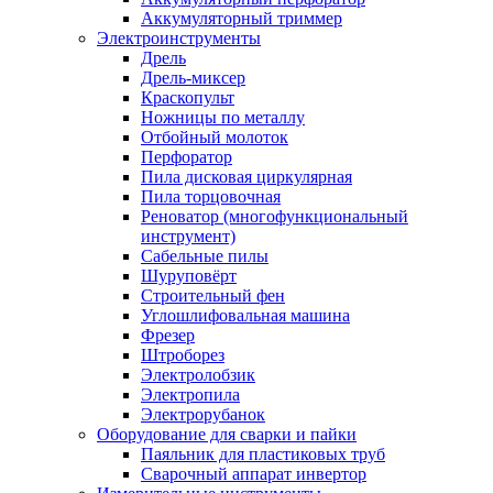
Аккумуляторный триммер
Электроинструменты
Дрель
Дрель-миксер
Краскопульт
Ножницы по металлу
Отбойный молоток
Перфоратор
Пила дисковая циркулярная
Пила торцовочная
Реноватор (многофункциональный
инструмент)
Сабельные пилы
Шуруповёрт
Строительный фен
Углошлифовальная машина
Фрезер
Штроборез
Электролобзик
Электропила
Электрорубанок
Оборудование для сварки и пайки
Паяльник для пластиковых труб
Сварочный аппарат инвертор