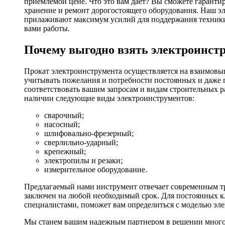
приемлемой цене. Что это вам дает? Вы сможете гаранти
хранение и ремонт дорогостоящего оборудования. Наш эл
прилаживают максимум усилий для поддержания техники в
вами работы.
Почему выгодно взять электроинстр
Прокат электроинструмента осуществляется на взаимовы
учитывать пожелания и потребности постоянных и даже 
соответствовать вашим запросам и видам строительных р
наличии следующие виды электроинструментов:
сварочный;
насосный;
шлифовально-фрезерный;
сверлильно-ударный;
крепежный;
электропилы и резаки;
измерительное оборудование.
Предлагаемый нами инструмент отвечает современным тр
заключен на любой необходимый срок. Для постоянных кл
специалистами, поможет вам определиться с моделью эл
Мы станем вашим надежным партнером в решении многоч