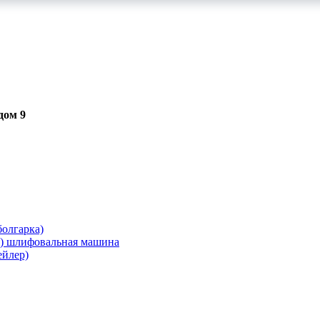
дом 9
олгарка)
я) шлифовальная машина
ейлер)