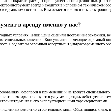
ровано сократить расходы при осуществлении ремонтных работ и 
ектроинструмент всегда находится в исправном техническом со
 идеальном состоянии. Вам остается только взять электроинстр
умент в аренду именно у нас?
годных условиях. Наши цены оценили постоянные заказчики, ве
потенциальных клиентов. Консультанты, имеющие огромный опыт
абот. Предлагаем огромный ассортимент ультрасовременного обо
ебованиям, безопасен в применении и не требует специального
иентов, которые пользуются услугами аренды, действует систе
ектроинструмента и его эксплуатационными характеристиками.
исленных ремонтно-строительных задач. Обратившись к нам, 