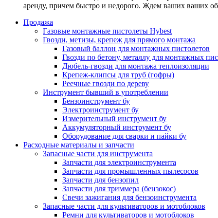
аренду, причем быстро и недорого. Ждем ваших ваших о
Продажа
Газовые монтажные пистолеты Hybest
Гвозди, метизы, крепеж для прямого монтажа
Газовый баллон для монтажных пистолетов
Гвозди по бетону, металлу для монтажных пи
Дюбель-гвозди для монтажа теплоизоляции
Крепеж-клипсы для труб (гофры)
Реечные гвозди по дереву
Инструмент бывший в употреблении
Бензоинструмент бу
Электроинструмент бу
Измерительный инструмент бу
Аккумуляторный инструмент бу
Оборудование для сварки и пайки бу
Расходные материалы и запчасти
Запасные части для инструмента
Запчасти для электроинструмента
Запчасти для промышленных пылесосов
Запчасти для бензопил
Запчасти для триммера (бензокос)
Свечи зажигания для бензоинструмента
Запасные части для культиваторов и мотоблоков
Ремни для культиваторов и мотоблоков