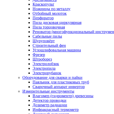
Краскопульт
Ножницы по металлу
Отбойный молоток
Перфоратор
Пила дисковая циркулярная
Пила торцовочная
Реноватор (многофункциональный инструмен
Сабельные пилы
Шуруповёрт
Строительный фен
Углошлифовальная машина
Фрезер
Штроборез
Электролобзик
Электропила
Электрорубанок
Оборудование для сварки и пайки
Паяльник для пластиковых труб
Сварочный аппарат инвертор
Измерительные инструменты
Влагомер (гидроментр) древесины
Детектор проводки
Дозиметр радиации
Инфракрасный термометр