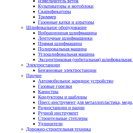
Измельчитель веток
Культиваторы и мотоблоки
Скарификаторы
Триммер
Газонные катки и аэраторы
Шлифовальное оборудование
Вибрационная шлифмашина
Ленточные шлифмашинки
Прямая шлифмашина
Полировальная машина
Углошлифовальная машина
Эксцентриковая (орбитальная) шлифовальная
Электростанции
Бензиновые электростанции
Прочие
Автомобильное зарядное устройство
Газовые горелки
Канистры
Кондукторы и шаблоны
Пресс-инструмент для металлопластика, меди
Радиостанции и рации
Ручной инструмент
Строительные степлеры
Удлинители
Дорожно-строительная техника