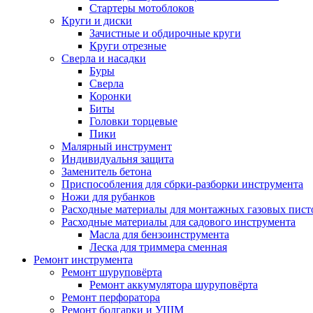
Стартеры мотоблоков
Круги и диски
Зачистные и обдирочные круги
Круги отрезные
Сверла и насадки
Буры
Сверла
Коронки
Биты
Головки торцевые
Пики
Малярный инструмент
Индивидуальня защита
Заменитель бетона
Приспособления для сбрки-разборки инструмента
Ножи для рубанков
Расходные материалы для монтажных газовых пист
Расходные материалы для садового инструмента
Масла для бензоинструмента
Леска для триммера сменная
Ремонт инструмента
Ремонт шуруповёрта
Ремонт аккумулятора шуруповёрта
Ремонт перфоратора
Ремонт болгарки и УШМ