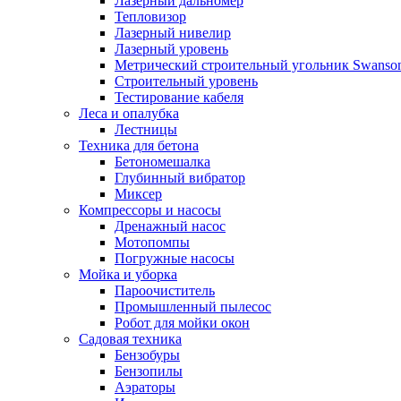
Лазерный дальномер
Тепловизор
Лазерный нивелир
Лазерный уровень
Метрический строительный угольник Swanso
Строительный уровень
Тестирование кабеля
Леса и опалубка
Лестницы
Техника для бетона
Бетономешалка
Глубинный вибратор
Миксер
Компрессоры и насосы
Дренажный насос
Мотопомпы
Погружные насосы
Мойка и уборка
Пароочиститель
Промышленный пылесос
Робот для мойки окон
Садовая техника
Бензобуры
Бензопилы
Аэраторы