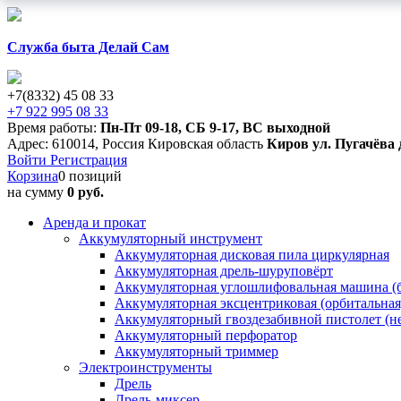
Служба быта Делай Сам
+7(8332) 45 08 33
+7 922 995 08 33
Время работы:
Пн-Пт 09-18
,
СБ 9-17
,
ВС выходной
Адрес:
610014
,
Россия
Кировская область
Киров
ул. Пугачёва 
Войти
Регистрация
Корзина
0 позиций
на сумму
0 руб.
Аренда и прокат
Аккумуляторный инструмент
Аккумуляторная дисковая пила циркулярная
Аккумуляторная дрель-шуруповёрт
Аккумуляторная углошлифовальная машина (б
Аккумуляторная эксцентриковая (орбитальна
Аккумуляторный гвоздезабивной пистолет (н
Аккумуляторный перфоратор
Аккумуляторный триммер
Электроинструменты
Дрель
Дрель-миксер