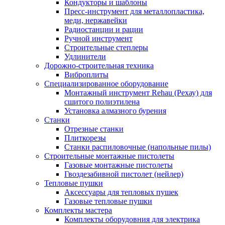
Кондукторы и шаблоны
Пресс-инструмент для металлопластика,
меди, нержавейки
Радиостанции и рации
Ручной инструмент
Строительные степлеры
Удлинители
Дорожно-строительная техника
Виброплиты
Специализированное оборудование
Монтажный инструмент Rehau (Рехау) для
сшитого полиэтилена
Установка алмазного бурения
Станки
Отрезные станки
Плиткорезы
Станки распиловочные (напольные пилы)
Строительные монтажные пистолеты
Газовые монтажные пистолеты
Гвоздезабивной пистолет (нейлер)
Тепловые пушки
Аксессуары для тепловых пушек
Газовые тепловые пушки
Комплекты мастера
Комплекты оборудовния для электрика