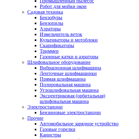
Промышленный пылесос
Робот для мойки окон
Садовая техника
Бензобуры
Бензопилы
Аэраторы
Измельчитель веток
Культиваторы и мотоблоки
Скарификаторы
Триммер
Газонные катки и аэраторы
Шлифовальное оборудование
Вибрационная шлифмашина
Ленточные шлифмашинки
Прямая шлифмашина
Полировальная машина
Углошлифовальная машина
Эксцентриковая (орбитальная)
шлифовальная машина
Электростанции
Бензиновые электростанции
Прочие
Автомобильное зарядное устройство
Газовые горелки
Канистры