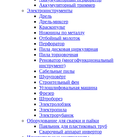
Аккумуляторный триммер
Электроинструменты
Дрель
Дрель-миксер
Краскопульт
Ножницы по металлу
Отбойный молоток
Перфоратор
Пила дисковая циркулярная
Пила торцовочная
Реноватор (многофункциональный
инструмент)
Сабельные пилы
Шуруповёрт
Строительный фен
Углошлифовальная машина
Фрезер
Штроборез
Электролобзик
Электропила
Электрорубанок
Оборудование для сварки и пайки
Паяльник для пластиковых труб
Сварочный аппарат инвертор