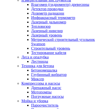
Измерительные инструменты
Влагомер (гидроментр) древесины
Детектор проводки
Дозиметр радиации
Инфракрасный термометр
Лазерный дальномер
Тепловизор
Лазерный нивелир
Лазерный уровень
Метрический строительный угольник
Swanson
Строительный уровень
Тестирование кабеля
Леса и опалубка
Лестницы
Техника для бетона
Бетономешалка
Глубинный вибратор
Миксер
Компрессоры и насосы
Дренажный насос
Мотопомпы
Погружные насосы
Мойка и уборка
Пароочиститель