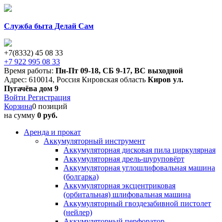
Служба быта Делай Сам
+7(8332) 45 08 33
+7 922 995 08 33
Время работы:
Пн-Пт 09-18
,
СБ 9-17
,
ВС выходной
Адрес:
610014
,
Россия
Кировская область
Киров
ул.
Пугачёва дом 9
Войти
Регистрация
Корзина
0 позиций
на сумму
0 руб.
Аренда и прокат
Аккумуляторный инструмент
Аккумуляторная дисковая пила циркулярная
Аккумуляторная дрель-шуруповёрт
Аккумуляторная углошлифовальная машина
(болгарка)
Аккумуляторная эксцентриковая
(орбитальная) шлифовальная машина
Аккумуляторный гвоздезабивной пистолет
(нейлер)
Аккумуляторный перфоратор