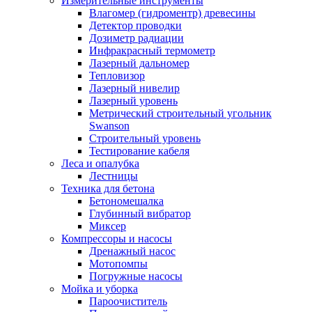
Измерительные инструменты
Влагомер (гидроментр) древесины
Детектор проводки
Дозиметр радиации
Инфракрасный термометр
Лазерный дальномер
Тепловизор
Лазерный нивелир
Лазерный уровень
Метрический строительный угольник
Swanson
Строительный уровень
Тестирование кабеля
Леса и опалубка
Лестницы
Техника для бетона
Бетономешалка
Глубинный вибратор
Миксер
Компрессоры и насосы
Дренажный насос
Мотопомпы
Погружные насосы
Мойка и уборка
Пароочиститель