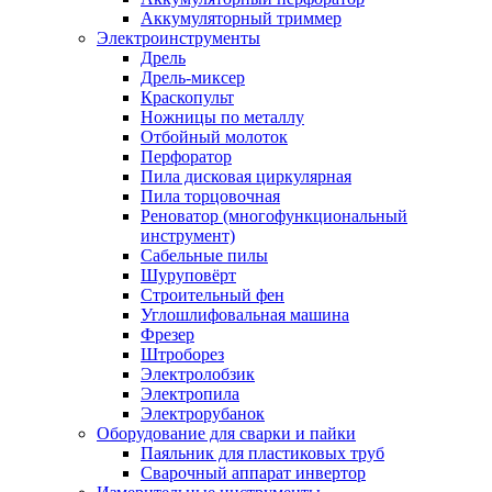
Аккумуляторный триммер
Электроинструменты
Дрель
Дрель-миксер
Краскопульт
Ножницы по металлу
Отбойный молоток
Перфоратор
Пила дисковая циркулярная
Пила торцовочная
Реноватор (многофункциональный
инструмент)
Сабельные пилы
Шуруповёрт
Строительный фен
Углошлифовальная машина
Фрезер
Штроборез
Электролобзик
Электропила
Электрорубанок
Оборудование для сварки и пайки
Паяльник для пластиковых труб
Сварочный аппарат инвертор