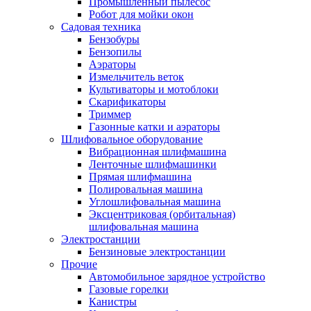
Промышленный пылесос
Робот для мойки окон
Садовая техника
Бензобуры
Бензопилы
Аэраторы
Измельчитель веток
Культиваторы и мотоблоки
Скарификаторы
Триммер
Газонные катки и аэраторы
Шлифовальное оборудование
Вибрационная шлифмашина
Ленточные шлифмашинки
Прямая шлифмашина
Полировальная машина
Углошлифовальная машина
Эксцентриковая (орбитальная)
шлифовальная машина
Электростанции
Бензиновые электростанции
Прочие
Автомобильное зарядное устройство
Газовые горелки
Канистры