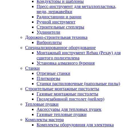
Кондукторы и шаблоны
Пресс-инструмент для металлопластика,
меди, нержавейки
Радиостанции и рации
Ручной инструмент
Строительные степлеры
Удлинители
Дорожно-строительная техника
Виброплиты
Специализированное оборудование
Монтажный инструмент Rehau (Рехау) для
сшитого полиэтилена
Установка алмазного бурения
Станки
Отрезные станки
Плиткорезы
Станки распиловочные (напольные пилы)
Строительные монтажные пистолеты
Газовые монтажные пистолеты
Гвоздезабивной пистолет (нейлер)
Тепловые пушки
Аксессуары для тепловых пушек
Газовые тепловые пушки
Комплекты мастера
Комплекты оборудовния для электрика