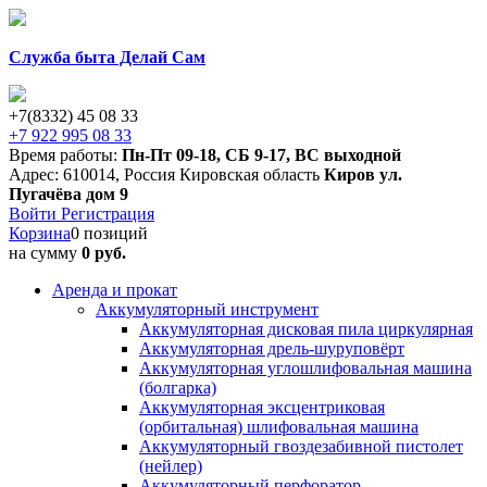
Служба быта Делай Сам
+7(8332) 45 08 33
+7 922 995 08 33
Время работы:
Пн-Пт 09-18
,
СБ 9-17
,
ВС выходной
Адрес:
610014
,
Россия
Кировская область
Киров
ул.
Пугачёва дом 9
Войти
Регистрация
Корзина
0 позиций
на сумму
0 руб.
Аренда и прокат
Аккумуляторный инструмент
Аккумуляторная дисковая пила циркулярная
Аккумуляторная дрель-шуруповёрт
Аккумуляторная углошлифовальная машина
(болгарка)
Аккумуляторная эксцентриковая
(орбитальная) шлифовальная машина
Аккумуляторный гвоздезабивной пистолет
(нейлер)
Аккумуляторный перфоратор