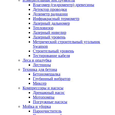
Измерительные инструменты
Влагомер (гидроментр) древесины
Детектор проводки
Дозиметр радиации
Инфракрасный термометр
Лазерный дальномер
Тепловизор
Лазерный нивелир
Лазерный уровень
Метрический строительный угольник
Swanson
Строительный уровень
Тестирование кабеля
Леса и опалубка
Лестницы
Техника для бетона
Бетономешалка
Глубинный вибратор
Миксер
Компрессоры и насосы
Дренажный насос
Мотопомпы
Погружные насосы
Мойка и уборка
Пароочиститель