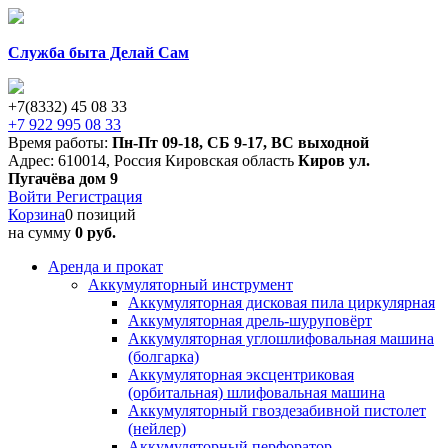
Служба быта Делай Сам
+7(8332) 45 08 33
+7 922 995 08 33
Время работы:
Пн-Пт 09-18
,
СБ 9-17
,
ВС выходной
Адрес:
610014
,
Россия
Кировская область
Киров
ул.
Пугачёва дом 9
Войти
Регистрация
Корзина
0 позиций
на сумму
0 руб.
Аренда и прокат
Аккумуляторный инструмент
Аккумуляторная дисковая пила циркулярная
Аккумуляторная дрель-шуруповёрт
Аккумуляторная углошлифовальная машина
(болгарка)
Аккумуляторная эксцентриковая
(орбитальная) шлифовальная машина
Аккумуляторный гвоздезабивной пистолет
(нейлер)
Аккумуляторный перфоратор