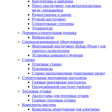
Кондукторы и шаблоны
Пресс-инструмент для металлопластика,
меди, нержавейки
Радиостанции и рации
Ручной инструмент
Строительные степлеры
Удлинители
Дорожно-строительная техника
Виброплиты
Специализированное оборудование
Монтажный инструмент Rehau (Рехау) для
сшитого полиэтилена
Установка алмазного бурения
Станки
Отрезные станки
Плиткорезы
Станки распиловочные (напольные пилы)
Строительные монтажные пистолеты
Газовые монтажные пистолеты
Гвоздезабивной пистолет (нейлер)
Тепловые пушки
Аксессуары для тепловых пушек
Газовые тепловые пушки
Комплекты мастера
Комплекты оборудовния для электрика