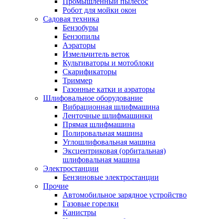
Промышленный пылесос
Робот для мойки окон
Садовая техника
Бензобуры
Бензопилы
Аэраторы
Измельчитель веток
Культиваторы и мотоблоки
Скарификаторы
Триммер
Газонные катки и аэраторы
Шлифовальное оборудование
Вибрационная шлифмашина
Ленточные шлифмашинки
Прямая шлифмашина
Полировальная машина
Углошлифовальная машина
Эксцентриковая (орбитальная)
шлифовальная машина
Электростанции
Бензиновые электростанции
Прочие
Автомобильное зарядное устройство
Газовые горелки
Канистры