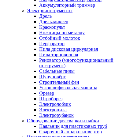
Аккумуляторный триммер
Электроинструменты
Дрель
Дрель-миксер
Краскопульт
Ножницы по металлу
Отбойный молоток
Перфоратор
Пила дисковая циркулярная
Пила торцовочная
Реноватор (многофункциональный
инструмент)
Сабельные пилы
Шуруповёрт
Строительный фен
Углошлифовальная машина
Фрезер
Штроборез
Электролобзик
Электропила
Электрорубанок
Оборудование для сварки и пайки
Паяльник для пластиковых труб
Сварочный аппарат инвертор