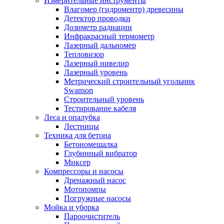
Измерительные инструменты
Влагомер (гидроментр) древесины
Детектор проводки
Дозиметр радиации
Инфракрасный термометр
Лазерный дальномер
Тепловизор
Лазерный нивелир
Лазерный уровень
Метрический строительный угольник
Swanson
Строительный уровень
Тестирование кабеля
Леса и опалубка
Лестницы
Техника для бетона
Бетономешалка
Глубинный вибратор
Миксер
Компрессоры и насосы
Дренажный насос
Мотопомпы
Погружные насосы
Мойка и уборка
Пароочиститель