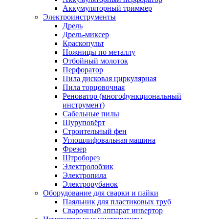
Аккумуляторный триммер
Электроинструменты
Дрель
Дрель-миксер
Краскопульт
Ножницы по металлу
Отбойный молоток
Перфоратор
Пила дисковая циркулярная
Пила торцовочная
Реноватор (многофункциональный
инструмент)
Сабельные пилы
Шуруповёрт
Строительный фен
Углошлифовальная машина
Фрезер
Штроборез
Электролобзик
Электропила
Электрорубанок
Оборудование для сварки и пайки
Паяльник для пластиковых труб
Сварочный аппарат инвертор