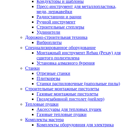
Кондукторы и шаблоны
Пресс-инструмент для металлопластика,
меди, нержавейки
Радиостанции и рации
Ручной инструмент
Строительные степлеры
Удлинители
Дорожно-строительная техника
Виброплиты
Специализированное оборудование
Монтажный инструмент Rehau (Рехау) для
сшитого полиэтилена
Установка алмазного бурения
Станки
Отрезные станки
Плиткорезы
Станки распиловочные (напольные пилы)
Строительные монтажные пистолеты
Газовые монтажные пистолеты
Гвоздезабивной пистолет (нейлер)
Тепловые пушки
Аксессуары для тепловых пушек
Газовые тепловые пушки
Комплекты мастера
Комплекты оборудовния для электрика