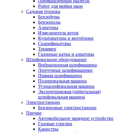
Промышленный пылесос
Робот для мойки окон
Садовая техника
Бензобуры
Бензопилы
Аэраторы
Измельчитель веток
Культиваторы и мотоблоки
Скарификаторы
Триммер
Газонные катки и аэраторы
Шлифовальное оборудование
Вибрационная шлифмашина
Ленточные шлифмашинки
Прямая шлифмашина
Полировальная машина
Углошлифовальная машина
Эксцентриковая (орбитальная)
шлифовальная машина
Электростанции
Бензиновые электростанции
Прочие
Автомобильное зарядное устройство
Газовые горелки
Канистры