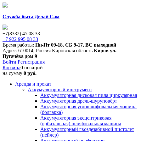
Служба быта Делай Сам
+7(8332) 45 08 33
+7 922 995 08 33
Время работы:
Пн-Пт 09-18
,
СБ 9-17
,
ВС выходной
Адрес:
610014
,
Россия
Кировская область
Киров
ул.
Пугачёва дом 9
Войти
Регистрация
Корзина
0 позиций
на сумму
0 руб.
Аренда и прокат
Аккумуляторный инструмент
Аккумуляторная дисковая пила циркулярная
Аккумуляторная дрель-шуруповёрт
Аккумуляторная углошлифовальная машина
(болгарка)
Аккумуляторная эксцентриковая
(орбитальная) шлифовальная машина
Аккумуляторный гвоздезабивной пистолет
(нейлер)
Аккумуляторный перфоратор