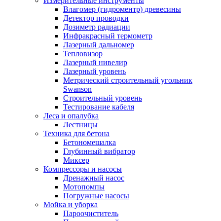
Измерительные инструменты
Влагомер (гидроментр) древесины
Детектор проводки
Дозиметр радиации
Инфракрасный термометр
Лазерный дальномер
Тепловизор
Лазерный нивелир
Лазерный уровень
Метрический строительный угольник
Swanson
Строительный уровень
Тестирование кабеля
Леса и опалубка
Лестницы
Техника для бетона
Бетономешалка
Глубинный вибратор
Миксер
Компрессоры и насосы
Дренажный насос
Мотопомпы
Погружные насосы
Мойка и уборка
Пароочиститель