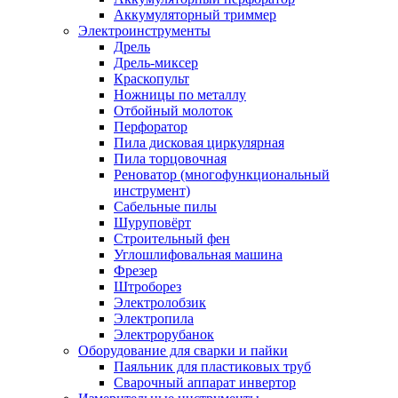
Аккумуляторный триммер
Электроинструменты
Дрель
Дрель-миксер
Краскопульт
Ножницы по металлу
Отбойный молоток
Перфоратор
Пила дисковая циркулярная
Пила торцовочная
Реноватор (многофункциональный
инструмент)
Сабельные пилы
Шуруповёрт
Строительный фен
Углошлифовальная машина
Фрезер
Штроборез
Электролобзик
Электропила
Электрорубанок
Оборудование для сварки и пайки
Паяльник для пластиковых труб
Сварочный аппарат инвертор