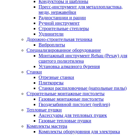
Кондукторы и шаблоны
Пресс-инструмент для металлопластика,
меди, нержавейки
Радиостанции и рации
Ручной инструмент
Строительные степлеры
Удлинители
Дорожно-строительная техника
Виброплиты
Специализированное оборудование
Монтажный инструмент Rehau (Рехау) для
сшитого полиэтилена
Установка алмазного бурения
Станки
Отрезные станки
Плиткорезы
Станки распиловочные (напольные пилы)
Строительные монтажные пистолеты
Газовые монтажные пистолеты
Гвоздезабивной пистолет (нейлер)
Тепловые пушки
Аксессуары для тепловых пушек
Газовые тепловые пушки
Комплекты мастера
Комплекты оборудовния для электрика