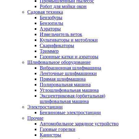
Промышленный пылесос
Робот для мойки окон
Садовая техника
Бензобуры
Бензопилы
Аэраторы
Измельчитель веток
Культиваторы и мотоблоки
Скарификаторы
Триммер
Газонные катки и аэраторы
Шлифовальное оборудование
Вибрационная шлифмашина
Ленточные шлифмашинки
Прямая шлифмашина
Полировальная машина
Углошлифовальная машина
Эксцентриковая (орбитальная)
шлифовальная машина
Электростанции
Бензиновые электростанции
Прочие
Автомобильное зарядное устройство
Газовые горелки
Канистры