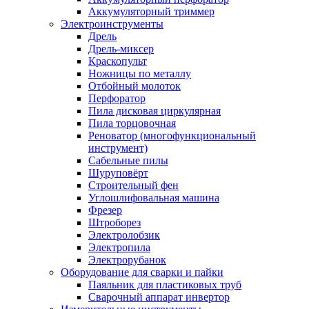
Аккумуляторный триммер
Электроинструменты
Дрель
Дрель-миксер
Краскопульт
Ножницы по металлу
Отбойный молоток
Перфоратор
Пила дисковая циркулярная
Пила торцовочная
Реноватор (многофункциональный
инструмент)
Сабельные пилы
Шуруповёрт
Строительный фен
Углошлифовальная машина
Фрезер
Штроборез
Электролобзик
Электропила
Электрорубанок
Оборудование для сварки и пайки
Паяльник для пластиковых труб
Сварочный аппарат инвертор