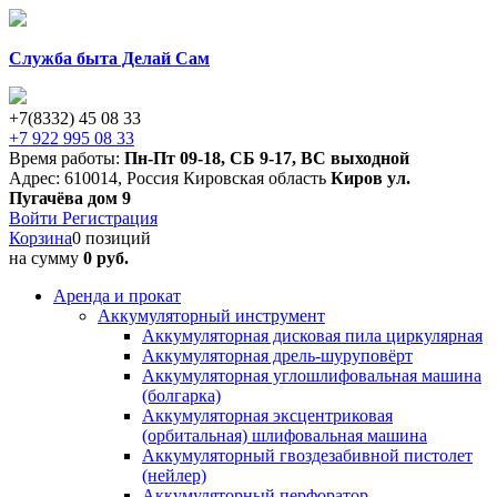
Служба быта Делай Сам
+7(8332) 45 08 33
+7 922 995 08 33
Время работы:
Пн-Пт 09-18
,
СБ 9-17
,
ВС выходной
Адрес:
610014
,
Россия
Кировская область
Киров
ул.
Пугачёва дом 9
Войти
Регистрация
Корзина
0 позиций
на сумму
0 руб.
Аренда и прокат
Аккумуляторный инструмент
Аккумуляторная дисковая пила циркулярная
Аккумуляторная дрель-шуруповёрт
Аккумуляторная углошлифовальная машина
(болгарка)
Аккумуляторная эксцентриковая
(орбитальная) шлифовальная машина
Аккумуляторный гвоздезабивной пистолет
(нейлер)
Аккумуляторный перфоратор