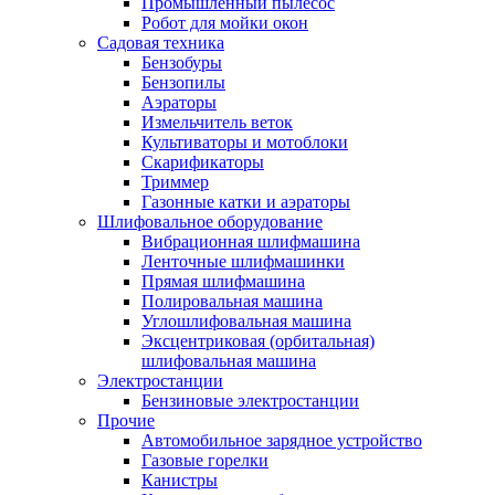
Промышленный пылесос
Робот для мойки окон
Садовая техника
Бензобуры
Бензопилы
Аэраторы
Измельчитель веток
Культиваторы и мотоблоки
Скарификаторы
Триммер
Газонные катки и аэраторы
Шлифовальное оборудование
Вибрационная шлифмашина
Ленточные шлифмашинки
Прямая шлифмашина
Полировальная машина
Углошлифовальная машина
Эксцентриковая (орбитальная)
шлифовальная машина
Электростанции
Бензиновые электростанции
Прочие
Автомобильное зарядное устройство
Газовые горелки
Канистры