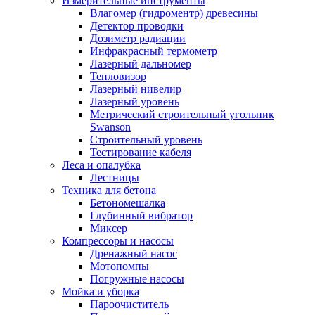
Измерительные инструменты
Влагомер (гидроментр) древесины
Детектор проводки
Дозиметр радиации
Инфракрасный термометр
Лазерный дальномер
Тепловизор
Лазерный нивелир
Лазерный уровень
Метрический строительный угольник
Swanson
Строительный уровень
Тестирование кабеля
Леса и опалубка
Лестницы
Техника для бетона
Бетономешалка
Глубинный вибратор
Миксер
Компрессоры и насосы
Дренажный насос
Мотопомпы
Погружные насосы
Мойка и уборка
Пароочиститель