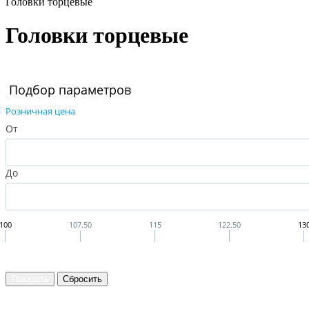
Головки торцевые
Головки торцевые
Подбор параметров
Розничная цена
От
До
100
107.50
115
122.50
13