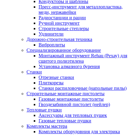
Кондукторы и шаблоны
Пресс-инструмент для металлопластика,
меди, нержавейки
Радиостанции и рации
Ручной инструмент
Строительные степлеры
Удлинители
Дорожно-строительная техника
Виброплиты
Специализированное оборудование
Монтажный инструмент Rehau (Рехау) для
сшитого полиэтилена
Установка алмазного бурения
Станки
Отрезные станки
Плиткорезы
Станки распиловочные (напольные пилы)
Строительные монтажные пистолеты
Газовые монтажные пистолеты
Гвоздезабивной пистолет (нейлер)
Тепловые пушки
Аксессуары для тепловых пушек
Газовые тепловые пушки
Комплекты мастера
Комплекты оборудовния для электрика