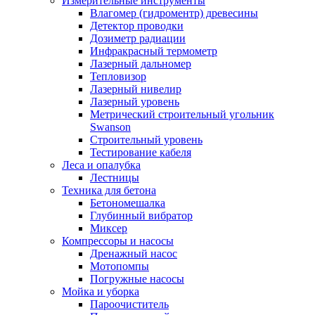
Измерительные инструменты
Влагомер (гидроментр) древесины
Детектор проводки
Дозиметр радиации
Инфракрасный термометр
Лазерный дальномер
Тепловизор
Лазерный нивелир
Лазерный уровень
Метрический строительный угольник
Swanson
Строительный уровень
Тестирование кабеля
Леса и опалубка
Лестницы
Техника для бетона
Бетономешалка
Глубинный вибратор
Миксер
Компрессоры и насосы
Дренажный насос
Мотопомпы
Погружные насосы
Мойка и уборка
Пароочиститель