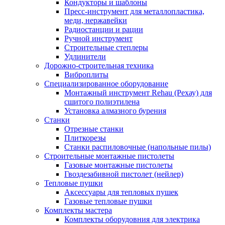
Кондукторы и шаблоны
Пресс-инструмент для металлопластика,
меди, нержавейки
Радиостанции и рации
Ручной инструмент
Строительные степлеры
Удлинители
Дорожно-строительная техника
Виброплиты
Специализированное оборудование
Монтажный инструмент Rehau (Рехау) для
сшитого полиэтилена
Установка алмазного бурения
Станки
Отрезные станки
Плиткорезы
Станки распиловочные (напольные пилы)
Строительные монтажные пистолеты
Газовые монтажные пистолеты
Гвоздезабивной пистолет (нейлер)
Тепловые пушки
Аксессуары для тепловых пушек
Газовые тепловые пушки
Комплекты мастера
Комплекты оборудовния для электрика