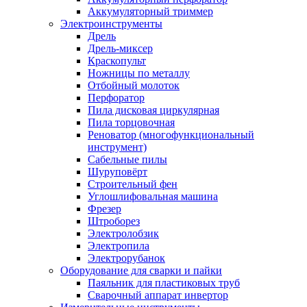
Аккумуляторный триммер
Электроинструменты
Дрель
Дрель-миксер
Краскопульт
Ножницы по металлу
Отбойный молоток
Перфоратор
Пила дисковая циркулярная
Пила торцовочная
Реноватор (многофункциональный
инструмент)
Сабельные пилы
Шуруповёрт
Строительный фен
Углошлифовальная машина
Фрезер
Штроборез
Электролобзик
Электропила
Электрорубанок
Оборудование для сварки и пайки
Паяльник для пластиковых труб
Сварочный аппарат инвертор