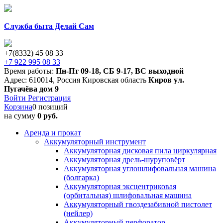
Служба быта Делай Сам
+7(8332) 45 08 33
+7 922 995 08 33
Время работы:
Пн-Пт 09-18
,
СБ 9-17
,
ВС выходной
Адрес:
610014
,
Россия
Кировская область
Киров
ул.
Пугачёва дом 9
Войти
Регистрация
Корзина
0 позиций
на сумму
0 руб.
Аренда и прокат
Аккумуляторный инструмент
Аккумуляторная дисковая пила циркулярная
Аккумуляторная дрель-шуруповёрт
Аккумуляторная углошлифовальная машина
(болгарка)
Аккумуляторная эксцентриковая
(орбитальная) шлифовальная машина
Аккумуляторный гвоздезабивной пистолет
(нейлер)
Аккумуляторный перфоратор