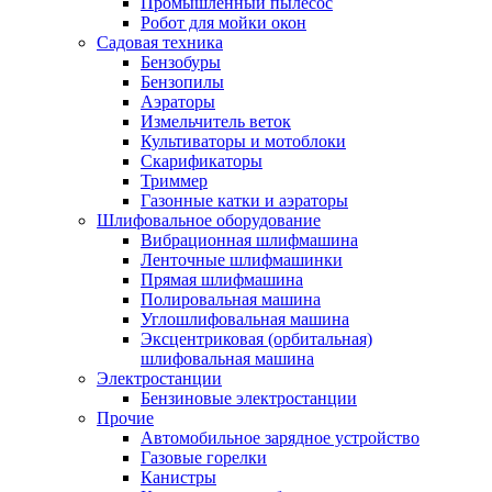
Промышленный пылесос
Робот для мойки окон
Садовая техника
Бензобуры
Бензопилы
Аэраторы
Измельчитель веток
Культиваторы и мотоблоки
Скарификаторы
Триммер
Газонные катки и аэраторы
Шлифовальное оборудование
Вибрационная шлифмашина
Ленточные шлифмашинки
Прямая шлифмашина
Полировальная машина
Углошлифовальная машина
Эксцентриковая (орбитальная)
шлифовальная машина
Электростанции
Бензиновые электростанции
Прочие
Автомобильное зарядное устройство
Газовые горелки
Канистры