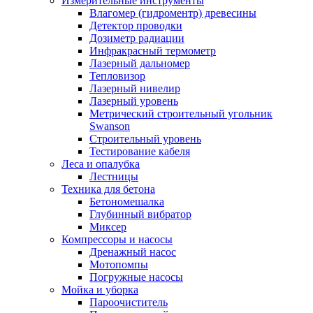
Измерительные инструменты
Влагомер (гидроментр) древесины
Детектор проводки
Дозиметр радиации
Инфракрасный термометр
Лазерный дальномер
Тепловизор
Лазерный нивелир
Лазерный уровень
Метрический строительный угольник
Swanson
Строительный уровень
Тестирование кабеля
Леса и опалубка
Лестницы
Техника для бетона
Бетономешалка
Глубинный вибратор
Миксер
Компрессоры и насосы
Дренажный насос
Мотопомпы
Погружные насосы
Мойка и уборка
Пароочиститель