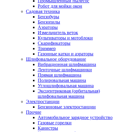
Промышленный пылесос
Робот для мойки окон
Садовая техника
Бензобуры
Бензопилы
Аэраторы
Измельчитель веток
Культиваторы и мотоблоки
Скарификаторы
Триммер
Газонные катки и аэраторы
Шлифовальное оборудование
Вибрационная шлифмашина
Ленточные шлифмашинки
Прямая шлифмашина
Полировальная машина
Углошлифовальная машина
Эксцентриковая (орбитальная)
шлифовальная машина
Электростанции
Бензиновые электростанции
Прочие
Автомобильное зарядное устройство
Газовые горелки
Канистры