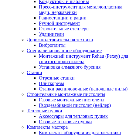
Кондукторы и шаблоны
Пресс-инструмент для металлопластика,
меди, нержавейки
Радиостанции и рации
Ручной инструмент
Строительные степлеры
Удлинители
Дорожно-строительная техника
Виброплиты
Специализированное оборудование
Монтажный инструмент Rehau (Рехау) для
сшитого полиэтилена
Установка алмазного бурения
Станки
Отрезные станки
Плиткорезы
Станки распиловочные (напольные пилы)
Строительные монтажные пистолеты
Газовые монтажные пистолеты
Гвоздезабивной пистолет (нейлер)
Тепловые пушки
Аксессуары для тепловых пушек
Газовые тепловые пушки
Комплекты мастера
Комплекты оборудовния для электрика