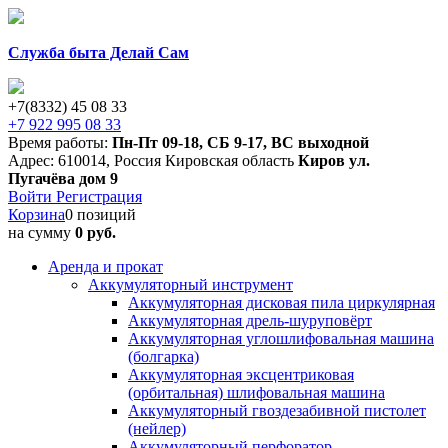
Служба быта Делай Сам
+7(8332) 45 08 33
+7 922 995 08 33
Время работы:
Пн-Пт 09-18
,
СБ 9-17
,
ВС выходной
Адрес:
610014
,
Россия
Кировская область
Киров
ул.
Пугачёва дом 9
Войти
Регистрация
Корзина
0 позиций
на сумму
0 руб.
Аренда и прокат
Аккумуляторный инструмент
Аккумуляторная дисковая пила циркулярная
Аккумуляторная дрель-шуруповёрт
Аккумуляторная углошлифовальная машина
(болгарка)
Аккумуляторная эксцентриковая
(орбитальная) шлифовальная машина
Аккумуляторный гвоздезабивной пистолет
(нейлер)
Аккумуляторный перфоратор