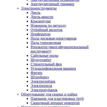
Аккумуляторный триммер
Электроинструменты
Дрель
Дрель-миксер
Краскопульт
Ножницы по металлу
Отбойный молоток
Перфоратор
Пила дисковая циркулярная
Пила торцовочная
Реноватор (многофункциональный
инструмент)
Сабельные пилы
Шуруповёрт
Строительный фен
Углошлифовальная машина
Фрезер
Штроборез
Электролобзик
Электропила
Электрорубанок
Оборудование для сварки и пайки
Паяльник для пластиковых труб
Сварочный аппарат инвертор