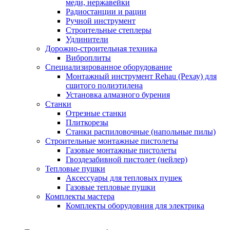
меди, нержавейки
Радиостанции и рации
Ручной инструмент
Строительные степлеры
Удлинители
Дорожно-строительная техника
Виброплиты
Специализированное оборудование
Монтажный инструмент Rehau (Рехау) для
сшитого полиэтилена
Установка алмазного бурения
Станки
Отрезные станки
Плиткорезы
Станки распиловочные (напольные пилы)
Строительные монтажные пистолеты
Газовые монтажные пистолеты
Гвоздезабивной пистолет (нейлер)
Тепловые пушки
Аксессуары для тепловых пушек
Газовые тепловые пушки
Комплекты мастера
Комплекты оборудовния для электрика