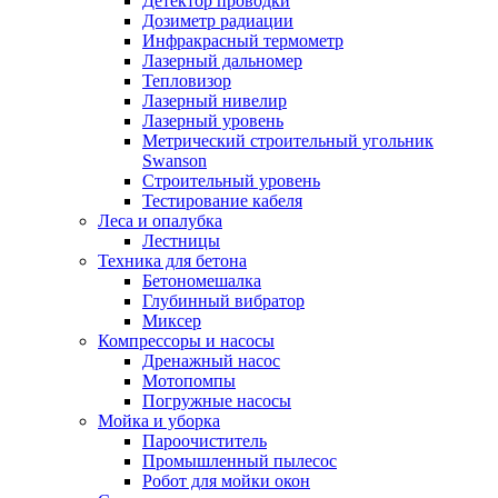
Детектор проводки
Дозиметр радиации
Инфракрасный термометр
Лазерный дальномер
Тепловизор
Лазерный нивелир
Лазерный уровень
Метрический строительный угольник
Swanson
Строительный уровень
Тестирование кабеля
Леса и опалубка
Лестницы
Техника для бетона
Бетономешалка
Глубинный вибратор
Миксер
Компрессоры и насосы
Дренажный насос
Мотопомпы
Погружные насосы
Мойка и уборка
Пароочиститель
Промышленный пылесос
Робот для мойки окон