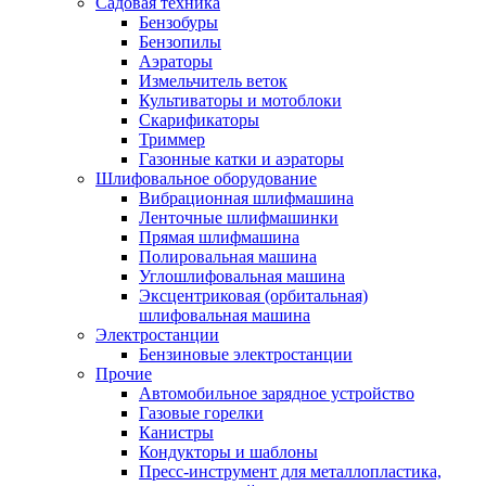
Садовая техника
Бензобуры
Бензопилы
Аэраторы
Измельчитель веток
Культиваторы и мотоблоки
Скарификаторы
Триммер
Газонные катки и аэраторы
Шлифовальное оборудование
Вибрационная шлифмашина
Ленточные шлифмашинки
Прямая шлифмашина
Полировальная машина
Углошлифовальная машина
Эксцентриковая (орбитальная)
шлифовальная машина
Электростанции
Бензиновые электростанции
Прочие
Автомобильное зарядное устройство
Газовые горелки
Канистры
Кондукторы и шаблоны
Пресс-инструмент для металлопластика,