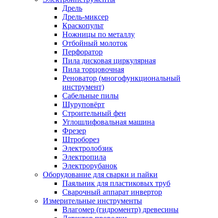
Дрель
Дрель-миксер
Краскопульт
Ножницы по металлу
Отбойный молоток
Перфоратор
Пила дисковая циркулярная
Пила торцовочная
Реноватор (многофункциональный
инструмент)
Сабельные пилы
Шуруповёрт
Строительный фен
Углошлифовальная машина
Фрезер
Штроборез
Электролобзик
Электропила
Электрорубанок
Оборудование для сварки и пайки
Паяльник для пластиковых труб
Сварочный аппарат инвертор
Измерительные инструменты
Влагомер (гидроментр) древесины