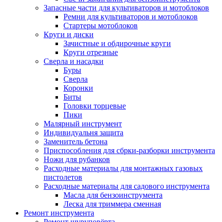
Запасные части для культиваторов и мотоблоков
Ремни для культиваторов и мотоблоков
Стартеры мотоблоков
Круги и диски
Зачистные и обдирочные круги
Круги отрезные
Сверла и насадки
Буры
Сверла
Коронки
Биты
Головки торцевые
Пики
Малярный инструмент
Индивидуальня защита
Заменитель бетона
Приспособления для сбрки-разборки инструмента
Ножи для рубанков
Расходные материалы для монтажных газовых
пистолетов
Расходные материалы для садового инструмента
Масла для бензоинструмента
Леска для триммера сменная
Ремонт инструмента
Ремонт шуруповёрта