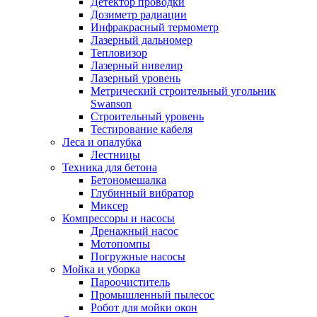
Детектор проводки
Дозиметр радиации
Инфракрасный термометр
Лазерный дальномер
Тепловизор
Лазерный нивелир
Лазерный уровень
Метрический строительный угольник
Swanson
Строительный уровень
Тестирование кабеля
Леса и опалубка
Лестницы
Техника для бетона
Бетономешалка
Глубинный вибратор
Миксер
Компрессоры и насосы
Дренажный насос
Мотопомпы
Погружные насосы
Мойка и уборка
Пароочиститель
Промышленный пылесос
Робот для мойки окон