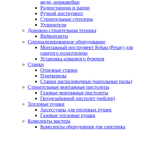
меди, нержавейки
Радиостанции и рации
Ручной инструмент
Строительные степлеры
Удлинители
Дорожно-строительная техника
Виброплиты
Специализированное оборудование
Монтажный инструмент Rehau (Рехау) для
сшитого полиэтилена
Установка алмазного бурения
Станки
Отрезные станки
Плиткорезы
Станки распиловочные (напольные пилы)
Строительные монтажные пистолеты
Газовые монтажные пистолеты
Гвоздезабивной пистолет (нейлер)
Тепловые пушки
Аксессуары для тепловых пушек
Газовые тепловые пушки
Комплекты мастера
Комплекты оборудовния для электрика