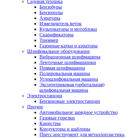
Садовая техника
Бензобуры
Бензопилы
Аэраторы
Измельчитель веток
Культиваторы и мотоблоки
Скарификаторы
Триммер
Газонные катки и аэраторы
Шлифовальное оборудование
Вибрационная шлифмашина
Ленточные шлифмашинки
Прямая шлифмашина
Полировальная машина
Углошлифовальная машина
Эксцентриковая (орбитальная)
шлифовальная машина
Электростанции
Бензиновые электростанции
Прочие
Автомобильное зарядное устройство
Газовые горелки
Канистры
Кондукторы и шаблоны
Пресс-инструмент для металлопластика,