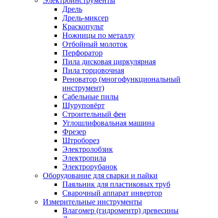
Электроинструменты
Дрель
Дрель-миксер
Краскопульт
Ножницы по металлу
Отбойный молоток
Перфоратор
Пила дисковая циркулярная
Пила торцовочная
Реноватор (многофункциональный
инструмент)
Сабельные пилы
Шуруповёрт
Строительный фен
Углошлифовальная машина
Фрезер
Штроборез
Электролобзик
Электропила
Электрорубанок
Оборудование для сварки и пайки
Паяльник для пластиковых труб
Сварочный аппарат инвертор
Измерительные инструменты
Влагомер (гидроментр) древесины