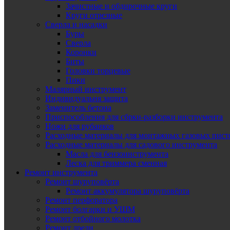
Зачистные и обдирочные круги
Круги отрезные
Сверла и насадки
Буры
Сверла
Коронки
Биты
Головки торцевые
Пики
Малярный инструмент
Индивидуальня защита
Заменитель бетона
Приспособления для сбрки-разборки инструмента
Ножи для рубанков
Расходные материалы для монтажных газовых пист
Расходные материалы для садового инструмента
Масла для бензоинструмента
Леска для триммера сменная
Ремонт инструмента
Ремонт шуруповёрта
Ремонт аккумулятора шуруповёрта
Ремонт перфоратора
Ремонт болгарки и УШМ
Ремонт отбойного молотка
Ремонт дрели