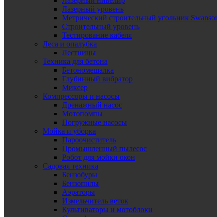
Лазерный нивелир
Лазерный уровень
Метрический строительный угольник Swanso
Строительный уровень
Тестирование кабеля
Леса и опалубка
Лестницы
Техника для бетона
Бетономешалка
Глубинный вибратор
Миксер
Компрессоры и насосы
Дренажный насос
Мотопомпы
Погружные насосы
Мойка и уборка
Пароочиститель
Промышленный пылесос
Робот для мойки окон
Садовая техника
Бензобуры
Бензопилы
Аэраторы
Измельчитель веток
Культиваторы и мотоблоки