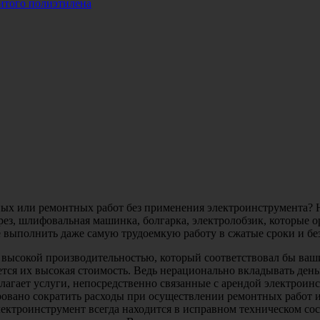
итого полиэтилена
ных или ремонтных работ без применения электроинструмента? 
ез, шлифовальная машинка, болгарка, электролобзик, которые о
 выполнить даже самую трудоемкую работу в сжатые сроки и бе
с высокой производительностью, который соответствовал бы в
тся их высокая стоимость. Ведь нерационально вкладывать деньг
лагает услуги, непосредственно связанные с арендой электроин
ровано сократить расходы при осуществлении ремонтных работ и 
ектроинструмент всегда находится в исправном техническом со