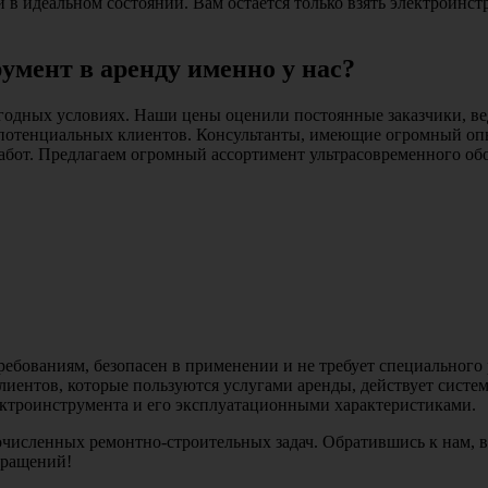
 идеальном состоянии. Вам остается только взять электроинстр
умент в аренду именно у нас?
годных условиях. Наши цены оценили постоянные заказчики, ве
потенциальных клиентов. Консультанты, имеющие огромный опыт
абот. Предлагаем огромный ассортимент ультрасовременного обо
ебованиям, безопасен в применении и не требует специального
иентов, которые пользуются услугами аренды, действует систе
ектроинструмента и его эксплуатационными характеристиками.
исленных ремонтно-строительных задач. Обратившись к нам, 
бращений!