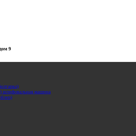
дом 9
олгарка)
я) шлифовальная машина
ейлер)