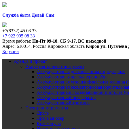
Служба быта Делай Сам
+7(8332) 45 08 33
+7 922 995 08 33
Время работы:
Пн-Пт 09-18
,
СБ 9-17
,
ВС выходной
Адрес:
610014
,
Россия
Кировская область
Киров
ул. Пугачёва 
Корзина
Аренда и прокат
Аккумуляторный инструмент
Аккумуляторная дисковая пила циркулярная
Аккумуляторная дрель-шуруповёрт
Аккумуляторная углошлифовальная машина (б
Аккумуляторная эксцентриковая (орбитальна
Аккумуляторный гвоздезабивной пистолет (н
Аккумуляторный перфоратор
Аккумуляторный триммер
Электроинструменты
Дрель
Дрель-миксер
Краскопульт
Ножницы по металлу