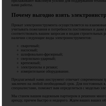
прилаживают максимум усилий для поддержания техники в
вами работы.
Почему выгодно взять электроинстр
Прокат электроинструмента осуществляется на взаимовы
учитывать пожелания и потребности постоянных и даже 
соответствовать вашим запросам и видам строительных р
наличии следующие виды электроинструментов:
сварочный;
насосный;
шлифовально-фрезерный;
сверлильно-ударный;
крепежный;
электропилы и резаки;
измерительное оборудование.
Предлагаемый нами инструмент отвечает современным тр
заключен на любой необходимый срок. Для постоянных кл
специалистами, поможет вам определиться с моделью эл
Мы станем вашим надежным партнером в решении многоч
аренду, причем быстро и недорого. Ждем ваших ваших о