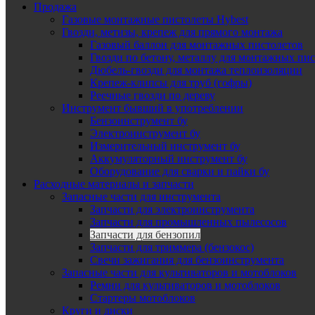
Продажа
Газовые монтажные пистолеты Hybest
Гвозди, метизы, крепеж для прямого монтажа
Газовый баллон для монтажных пистолетов
Гвозди по бетону, металлу для монтажных пи
Дюбель-гвозди для монтажа теплоизоляции
Крепеж-клипсы для труб (гофры)
Реечные гвозди по дереву
Инструмент бывший в употреблении
Бензоинструмент бу
Электроинструмент бу
Измерительный инструмент бу
Аккумуляторный инструмент бу
Оборудование для сварки и пайки бу
Расходные материалы и запчасти
Запасные части для инструмента
Запчасти для электроинструмента
Запчасти для промышленных пылесосов
Запчасти для бензопил
Запчасти для триммера (бензокос)
Свечи зажигания для бензоинструмента
Запасные части для культиваторов и мотоблоков
Ремни для культиваторов и мотоблоков
Стартеры мотоблоков
Круги и диски