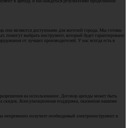
умент в аренду, и наслаждаться результатами проделанной
дь они являются доступными для жителей города. Мы готовы
, помогут выбрать инструмент, который будет гарантировано
рудования от лучших производителей. У нас всегда есть в
 разрешения на использование. Договор аренды может быть
ма скидок. Консультационная поддержка, оказанная нашими
вы непременно получите необходимый электроинструмент в