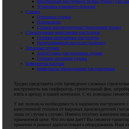
Монтажный инструмент Rehau (Рехау) для сш
Установка алмазного бурения
Станки
Отрезные станки
Плиткорезы
Станки распиловочные (напольные пилы)
Строительные монтажные пистолеты
Газовые монтажные пистолеты
Гвоздезабивной пистолет (нейлер)
Тепловые пушки
Аксессуары для тепловых пушек
Газовые тепловые пушки
Комплекты мастера
Комплекты оборудовния для электрика
Трудно представить себе проведение сложных строитель
инструменты как перфоратор, строительный фен, штробор
взять в аренду в нашей компании. С их помощью сможете
У вас возникла необходимость в надежном инструменте 
качественной техники от мировых производителей считае
лишь от случая к случаю. Именно поэтому компания пред
приемлемой цене. Что это вам дает? Вы сможете гаранти
хранение и ремонт дорогостоящего оборудования. Наш эл