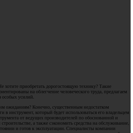
Не хотите приобретать дорогостоящую технику? Такие
риентированы на облегчение человеческого труда, предлагаем
з особых усилий.
ашим ожиданиям? Конечно, существенным недостатком
и в инструмент, который будет использоваться его владельцем
струмента от ведущих производителей по обоснованной и
строительстве, а также сэкономить средства на обслуживание,
стоянии и готов к эксплуатации. Специалисты компании