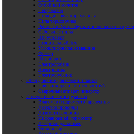
Отбойный молоток
Перфоратор
Пила дисковая циркулярная
Пила торцовочная
Реноватор (многофункциональный инструмен
Сабельные пилы
Шуруповёрт
Строительный фен
Углошлифовальная машина
Фрезер
Штроборез
Электролобзик
Электропила
Электрорубанок
Оборудование для сварки и пайки
Паяльник для пластиковых труб
Сварочный аппарат инвертор
Измерительные инструменты
Влагомер (гидроментр) древесины
Детектор проводки
Дозиметр радиации
Инфракрасный термометр
Лазерный дальномер
Тепловизор