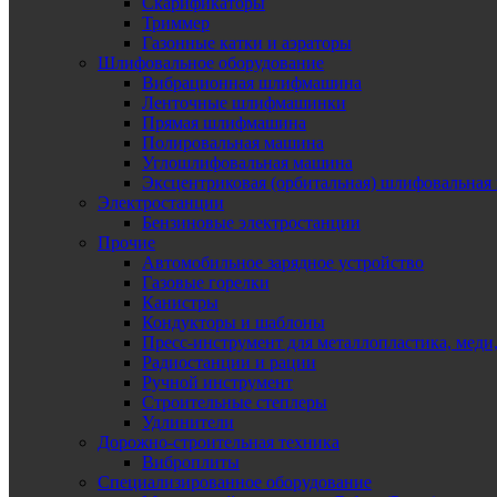
Скарификаторы
Триммер
Газонные катки и аэраторы
Шлифовальное оборудование
Вибрационная шлифмашина
Ленточные шлифмашинки
Прямая шлифмашина
Полировальная машина
Углошлифовальная машина
Эксцентриковая (орбитальная) шлифовальная
Электростанции
Бензиновые электростанции
Прочие
Автомобильное зарядное устройство
Газовые горелки
Канистры
Кондукторы и шаблоны
Пресс-инструмент для металлопластика, меди
Радиостанции и рации
Ручной инструмент
Строительные степлеры
Удлинители
Дорожно-строительная техника
Виброплиты
Специализированное оборудование