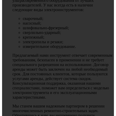
ультрасовременного оборудования от лучших
производителей. У нас всегда есть в наличии
следующие виды электроинструментов:
сварочный;
насосный;
шлифовально-фрезерный;
сверлильно-ударный;
крепежный;
электропилы и резаки;
измерительное оборудование.
Предлагаемый нами инструмент отвечает современным
требованиям, безопасен в применении и не требует
специального разрешения на использование. Договор
аренды может быть заключен на любой необходимый
срок. Для постоянных клиентов, которые пользуются
услугами аренды, действует система скидок.
Консультационная поддержка, оказанная нашими
специалистами, поможет вам определиться с моделью
электроинструмента и его эксплуатационными
характеристиками.
Мы станем вашим надежным партнером в решении
многочисленных ремонтно-строительных задач.
Обратившись к нам, вы непременно получите