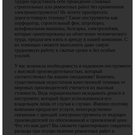
Трудно представить себе проведение сложных
строительных или ремонтных работ без применения
электроинструмента? Не хотите приобретать
дорогостоящую технику? Такие инструменты как
перфоратор, строительный фен, штроборез,
шлифовальная машинка, болгарка, электролобзик,
которые ориентированы на облегчение человеческого
труда, предлагаем взять в аренду в нашей компании. С
их помощью сможете выполнить даже самую
трудоемкую работу в сжатые сроки и без особых
усилий.
У вас возникла необходимость в надежном инструменте
с высокой производительностью, который
соответствовал бы вашим ожиданиям? Конечно,
существенным недостатком качественной техники от
мировых производителей считается их высокая
стоимость. Ведь нерационально вкладывать деньги в
инструмент, который будет использоваться его
владельцем лишь от случая к случаю. Именно поэтому
компания предлагает услуги, непосредственно
связанные с арендой электроинструмента от ведущих
производителей по обоснованной и приемлемой цене.
Что это вам дает? Вы сможете гарантировано сократить
расходы при осуществлении ремонтных работ и