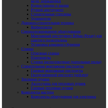
меди, нержавейки
Радиостанции и рации
Ручной инструмент
Строительные степлеры
Удлинители
Дорожно-строительная техника
Виброплиты
Специализированное оборудование
Монтажный инструмент Rehau (Рехау) для
сшитого полиэтилена
Установка алмазного бурения
Станки
Отрезные станки
Плиткорезы
Станки распиловочные (напольные пилы)
Строительные монтажные пистолеты
Газовые монтажные пистолеты
Гвоздезабивной пистолет (нейлер)
Тепловые пушки
Аксессуары для тепловых пушек
Газовые тепловые пушки
Комплекты мастера
Комплекты оборудовния для электрика