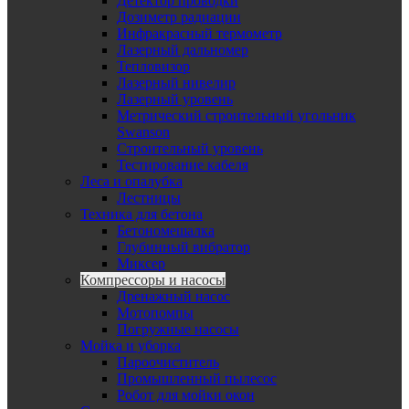
Детектор проводки
Дозиметр радиации
Инфракрасный термометр
Лазерный дальномер
Тепловизор
Лазерный нивелир
Лазерный уровень
Метрический строительный угольник
Swanson
Строительный уровень
Тестирование кабеля
Леса и опалубка
Лестницы
Техника для бетона
Бетономешалка
Глубинный вибратор
Миксер
Компрессоры и насосы
Дренажный насос
Мотопомпы
Погружные насосы
Мойка и уборка
Пароочиститель
Промышленный пылесос
Робот для мойки окон