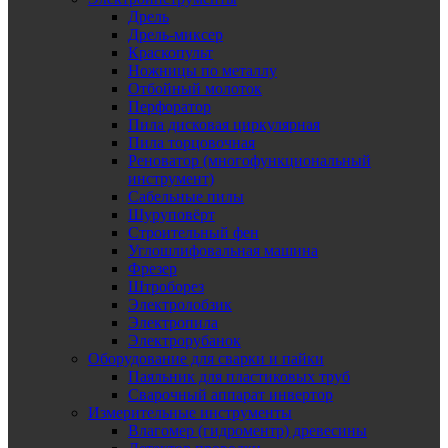
Дрель
Дрель-миксер
Краскопульт
Ножницы по металлу
Отбойный молоток
Перфоратор
Пила дисковая циркулярная
Пила торцовочная
Реноватор (многофункциональный
инструмент)
Сабельные пилы
Шуруповёрт
Строительный фен
Углошлифовальная машина
Фрезер
Штроборез
Электролобзик
Электропила
Электрорубанок
Оборудование для сварки и пайки
Паяльник для пластиковых труб
Сварочный аппарат инвертор
Измерительные инструменты
Влагомер (гидроментр) древесины