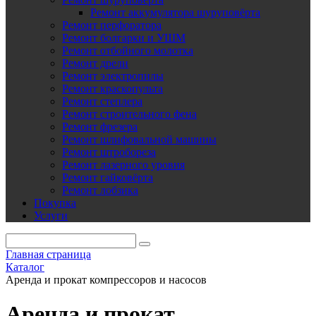
Ремонт аккумулятора шуруповёрта
Ремонт перфоратора
Ремонт болгарки и УШМ
Ремонт отбойного молотка
Ремонт дрели
Ремонт электропилы
Ремонт краскопульта
Ремонт степлера
Ремонт строительного фена
Ремонт фрезера
Ремонт шлифовальной машины
Ремонт штробореза
Ремонт лазерного уровня
Ремонт гайковёрта
Ремонт лобзика
Покупка
Услуги
Главная страница
Каталог
Аренда и прокат компрессоров и насосов
Аренда и прокат