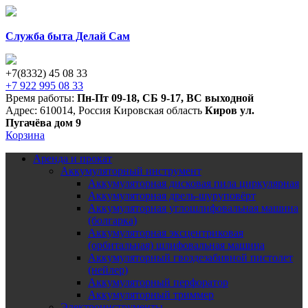
Служба быта Делай Сам
+7(8332) 45 08 33
+7 922 995 08 33
Время работы:
Пн-Пт 09-18
,
СБ 9-17
,
ВС выходной
Адрес:
610014
,
Россия
Кировская область
Киров
ул.
Пугачёва дом 9
Корзина
Аренда и прокат
Аккумуляторный инструмент
Аккумуляторная дисковая пила циркулярная
Аккумуляторная дрель-шуруповёрт
Аккумуляторная углошлифовальная машина
(болгарка)
Аккумуляторная эксцентриковая
(орбитальная) шлифовальная машина
Аккумуляторный гвоздезабивной пистолет
(нейлер)
Аккумуляторный перфоратор
Аккумуляторный триммер
Электроинструменты