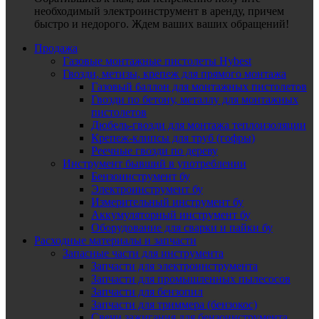
необходимый электроинструмент в аренду, причем
быстро и недорого. Ждем ваших ваших обращений!
Продажа
Газовые монтажные пистолеты Hybest
Гвозди, метизы, крепеж для прямого монтажа
Газовый баллон для монтажных пистолетов
Гвозди по бетону, металлу для монтажных
пистолетов
Дюбель-гвозди для монтажа теплоизоляции
Крепеж-клипсы для труб (гофры)
Реечные гвозди по дереву
Инструмент бывший в употреблении
Бензоинструмент бу
Электроинструмент бу
Измерительный инструмент бу
Аккумуляторный инструмент бу
Оборудование для сварки и пайки бу
Расходные материалы и запчасти
Запасные части для инструмента
Запчасти для электроинструмента
Запчасти для промышленных пылесосов
Запчасти для бензопил
Запчасти для триммера (бензокос)
Свечи зажигания для бензоинструмента