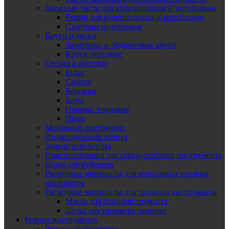
Запасные части для культиваторов и мотоблоков
Ремни для культиваторов и мотоблоков
Стартеры мотоблоков
Круги и диски
Зачистные и обдирочные круги
Круги отрезные
Сверла и насадки
Буры
Сверла
Коронки
Биты
Головки торцевые
Пики
Малярный инструмент
Индивидуальня защита
Заменитель бетона
Приспособления для сбрки-разборки инструмента
Ножи для рубанков
Расходные материалы для монтажных газовых
пистолетов
Расходные материалы для садового инструмента
Масла для бензоинструмента
Леска для триммера сменная
Ремонт инструмента
Ремонт шуруповёрта