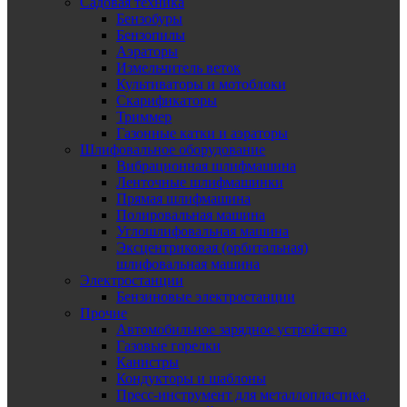
Садовая техника
Бензобуры
Бензопилы
Аэраторы
Измельчитель веток
Культиваторы и мотоблоки
Скарификаторы
Триммер
Газонные катки и аэраторы
Шлифовальное оборудование
Вибрационная шлифмашина
Ленточные шлифмашинки
Прямая шлифмашина
Полировальная машина
Углошлифовальная машина
Эксцентриковая (орбитальная)
шлифовальная машина
Электростанции
Бензиновые электростанции
Прочие
Автомобильное зарядное устройство
Газовые горелки
Канистры
Кондукторы и шаблоны
Пресс-инструмент для металлопластика,