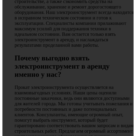
строительстве, а также сэкономить средства на
обслуживание, хранение и ремонт дорогостоящего
оборудования. Наш электроинструмент всегда находится
в исправном техническом состоянии и готов к
эксплуатации. Специалисты компании прилаживают
максимум усилий для поддержания техники в
идеальном состоянии. Вам остается только взять
электроинструмент в аренду, и наслаждаться
результатами проделанной вами работы.
Почему выгодно взять
электроинструмент в аренду
именно у нас?
Прокат электроинструмента осуществляется на
взаимовыгодных условиях. Наши цены оценили
постоянные заказчики, ведь они являются доступными
для жителей города. Мы готовы учитывать пожелания и
потребности постоянных и даже потенциальных
клиентов. Консультанты, имеющие огромный опыт,
помогут выбрать инструмент, который будет
гарантировано соответствовать вашим запросам и видам
строительных работ. Предлагаем огромный ассортимент