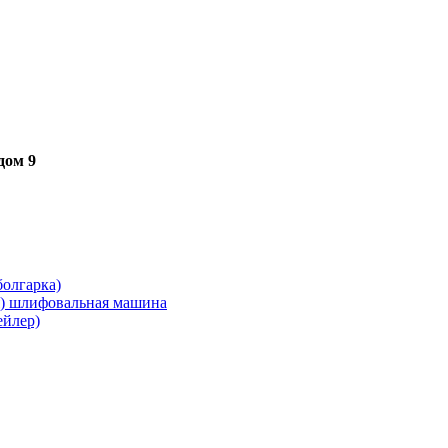
дом 9
олгарка)
я) шлифовальная машина
ейлер)