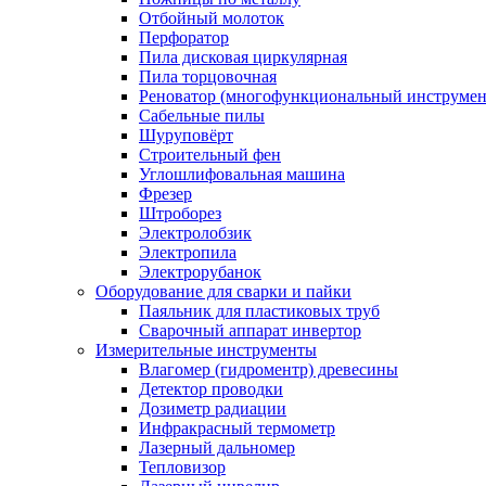
Отбойный молоток
Перфоратор
Пила дисковая циркулярная
Пила торцовочная
Реноватор (многофункциональный инструмен
Сабельные пилы
Шуруповёрт
Строительный фен
Углошлифовальная машина
Фрезер
Штроборез
Электролобзик
Электропила
Электрорубанок
Оборудование для сварки и пайки
Паяльник для пластиковых труб
Сварочный аппарат инвертор
Измерительные инструменты
Влагомер (гидроментр) древесины
Детектор проводки
Дозиметр радиации
Инфракрасный термометр
Лазерный дальномер
Тепловизор