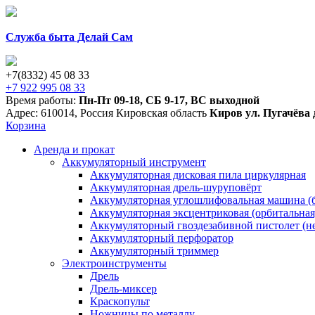
Служба быта Делай Сам
+7(8332) 45 08 33
+7 922 995 08 33
Время работы:
Пн-Пт 09-18
,
СБ 9-17
,
ВС выходной
Адрес:
610014
,
Россия
Кировская область
Киров
ул. Пугачёва 
Корзина
Аренда и прокат
Аккумуляторный инструмент
Аккумуляторная дисковая пила циркулярная
Аккумуляторная дрель-шуруповёрт
Аккумуляторная углошлифовальная машина (б
Аккумуляторная эксцентриковая (орбитальна
Аккумуляторный гвоздезабивной пистолет (н
Аккумуляторный перфоратор
Аккумуляторный триммер
Электроинструменты
Дрель
Дрель-миксер
Краскопульт
Ножницы по металлу