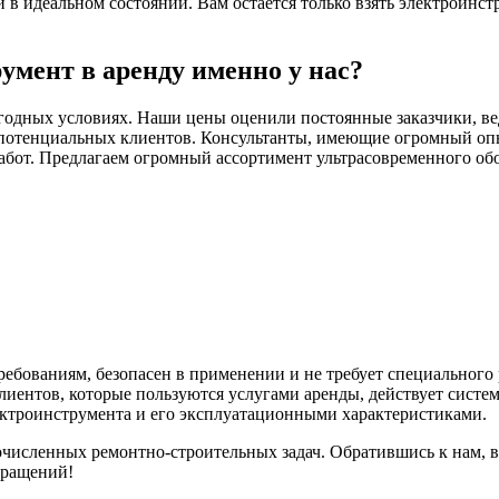
 идеальном состоянии. Вам остается только взять электроинстр
умент в аренду именно у нас?
годных условиях. Наши цены оценили постоянные заказчики, ве
потенциальных клиентов. Консультанты, имеющие огромный опыт
абот. Предлагаем огромный ассортимент ультрасовременного обо
ебованиям, безопасен в применении и не требует специального
иентов, которые пользуются услугами аренды, действует систе
ектроинструмента и его эксплуатационными характеристиками.
исленных ремонтно-строительных задач. Обратившись к нам, 
бращений!