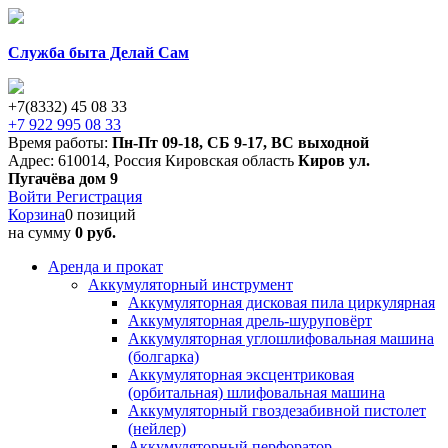
Служба быта Делай Сам
+7(8332) 45 08 33
+7 922 995 08 33
Время работы:
Пн-Пт 09-18
,
СБ 9-17
,
ВС выходной
Адрес:
610014
,
Россия
Кировская область
Киров
ул.
Пугачёва дом 9
Войти
Регистрация
Корзина
0 позиций
на сумму
0 руб.
Аренда и прокат
Аккумуляторный инструмент
Аккумуляторная дисковая пила циркулярная
Аккумуляторная дрель-шуруповёрт
Аккумуляторная углошлифовальная машина
(болгарка)
Аккумуляторная эксцентриковая
(орбитальная) шлифовальная машина
Аккумуляторный гвоздезабивной пистолет
(нейлер)
Аккумуляторный перфоратор