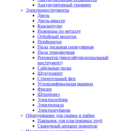
Аккумуляторный триммер
Электроинструменты
Дрель
Дрель-миксер
Краскопульт
Ножницы по металлу
Отбойный молоток
Перфоратор
Пила дисковая циркулярная
Пила торцовочная
Реноватор (многофункциональный
инструмент)
Сабельные пилы
Шуруповёрт
Строительный фен
Углошлифовальная машина
Фрезер
Штроборез
Электролобзик
Электропила
Электрорубанок
Оборудование для сварки и пайки
Паяльник для пластиковых труб
Сварочный аппарат инвертор