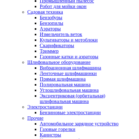
Промышленный пылесос
Робот для мойки окон
Садовая техника
Бензобуры
Бензопилы
Аэраторы
Измельчитель веток
Культиваторы и мотоблоки
Скарификаторы
Триммер
Газонные катки и аэраторы
Шлифовальное оборудование
Вибрационная шлифмашина
Ленточные шлифмашинки
Прямая шлифмашина
Полировальная машина
Углошлифовальная машина
Эксцентриковая (орбитальная)
шлифовальная машина
Электростанции
Бензиновые электростанции
Прочие
Автомобильное зарядное устройство
Газовые горелки
Канистры