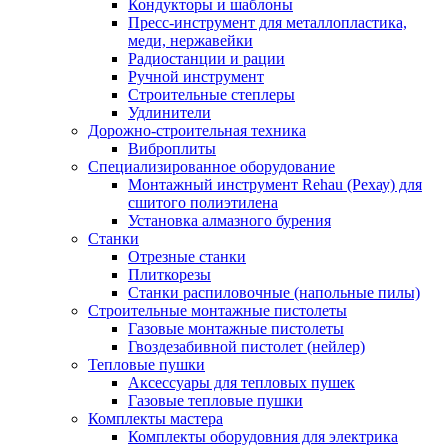
Кондукторы и шаблоны
Пресс-инструмент для металлопластика,
меди, нержавейки
Радиостанции и рации
Ручной инструмент
Строительные степлеры
Удлинители
Дорожно-строительная техника
Виброплиты
Специализированное оборудование
Монтажный инструмент Rehau (Рехау) для
сшитого полиэтилена
Установка алмазного бурения
Станки
Отрезные станки
Плиткорезы
Станки распиловочные (напольные пилы)
Строительные монтажные пистолеты
Газовые монтажные пистолеты
Гвоздезабивной пистолет (нейлер)
Тепловые пушки
Аксессуары для тепловых пушек
Газовые тепловые пушки
Комплекты мастера
Комплекты оборудовния для электрика