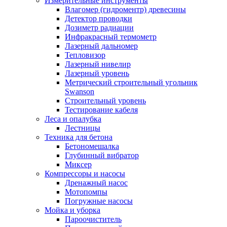
Измерительные инструменты
Влагомер (гидроментр) древесины
Детектор проводки
Дозиметр радиации
Инфракрасный термометр
Лазерный дальномер
Тепловизор
Лазерный нивелир
Лазерный уровень
Метрический строительный угольник
Swanson
Строительный уровень
Тестирование кабеля
Леса и опалубка
Лестницы
Техника для бетона
Бетономешалка
Глубинный вибратор
Миксер
Компрессоры и насосы
Дренажный насос
Мотопомпы
Погружные насосы
Мойка и уборка
Пароочиститель