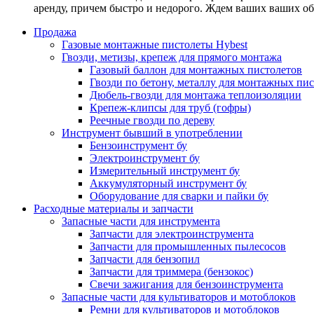
аренду, причем быстро и недорого. Ждем ваших ваших о
Продажа
Газовые монтажные пистолеты Hybest
Гвозди, метизы, крепеж для прямого монтажа
Газовый баллон для монтажных пистолетов
Гвозди по бетону, металлу для монтажных пи
Дюбель-гвозди для монтажа теплоизоляции
Крепеж-клипсы для труб (гофры)
Реечные гвозди по дереву
Инструмент бывший в употреблении
Бензоинструмент бу
Электроинструмент бу
Измерительный инструмент бу
Аккумуляторный инструмент бу
Оборудование для сварки и пайки бу
Расходные материалы и запчасти
Запасные части для инструмента
Запчасти для электроинструмента
Запчасти для промышленных пылесосов
Запчасти для бензопил
Запчасти для триммера (бензокос)
Свечи зажигания для бензоинструмента
Запасные части для культиваторов и мотоблоков
Ремни для культиваторов и мотоблоков