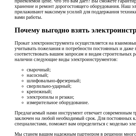
приемлемой цене. Что это вам дает? Вы сможете гаранти
хранение и ремонт дорогостоящего оборудования. Наш эл
прилаживают максимум усилий для поддержания техники в
вами работы.
Почему выгодно взять электроинстр
Прокат электроинструмента осуществляется на взаимовы
учитывать пожелания и потребности постоянных и даже 
соответствовать вашим запросам и видам строительных р
наличии следующие виды электроинструментов:
сварочный;
насосный;
шлифовально-фрезерный;
сверлильно-ударный;
крепежный;
электропилы и резаки;
измерительное оборудование.
Предлагаемый нами инструмент отвечает современным тр
заключен на любой необходимый срок. Для постоянных кл
специалистами, поможет вам определиться с моделью эл
Мы станем вашим надежным партнером в решении многоч