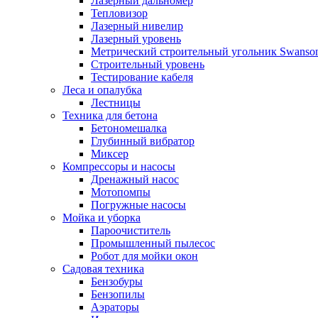
Лазерный дальномер
Тепловизор
Лазерный нивелир
Лазерный уровень
Метрический строительный угольник Swanso
Строительный уровень
Тестирование кабеля
Леса и опалубка
Лестницы
Техника для бетона
Бетономешалка
Глубинный вибратор
Миксер
Компрессоры и насосы
Дренажный насос
Мотопомпы
Погружные насосы
Мойка и уборка
Пароочиститель
Промышленный пылесос
Робот для мойки окон
Садовая техника
Бензобуры
Бензопилы
Аэраторы