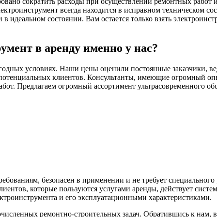
ровано сократить расходы при осуществлении ремонтных работ и 
ектроинструмент всегда находится в исправном техническом со
 идеальном состоянии. Вам остается только взять электроинстр
умент в аренду именно у нас?
годных условиях. Наши цены оценили постоянные заказчики, ве
потенциальных клиентов. Консультанты, имеющие огромный опыт
абот. Предлагаем огромный ассортимент ультрасовременного обо
ебованиям, безопасен в применении и не требует специального
иентов, которые пользуются услугами аренды, действует систе
ектроинструмента и его эксплуатационными характеристиками.
исленных ремонтно-строительных задач. Обратившись к нам, 