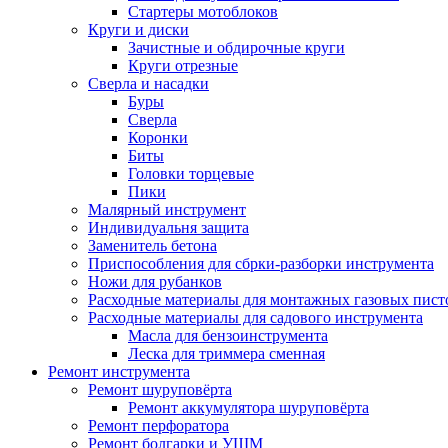
Стартеры мотоблоков
Круги и диски
Зачистные и обдирочные круги
Круги отрезные
Сверла и насадки
Буры
Сверла
Коронки
Биты
Головки торцевые
Пики
Малярный инструмент
Индивидуальня защита
Заменитель бетона
Приспособления для сбрки-разборки инструмента
Ножи для рубанков
Расходные материалы для монтажных газовых пист
Расходные материалы для садового инструмента
Масла для бензоинструмента
Леска для триммера сменная
Ремонт инструмента
Ремонт шуруповёрта
Ремонт аккумулятора шуруповёрта
Ремонт перфоратора
Ремонт болгарки и УШМ