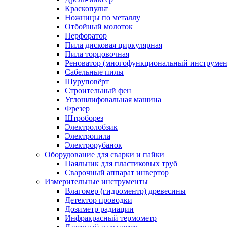
Краскопульт
Ножницы по металлу
Отбойный молоток
Перфоратор
Пила дисковая циркулярная
Пила торцовочная
Реноватор (многофункциональный инструмен
Сабельные пилы
Шуруповёрт
Строительный фен
Углошлифовальная машина
Фрезер
Штроборез
Электролобзик
Электропила
Электрорубанок
Оборудование для сварки и пайки
Паяльник для пластиковых труб
Сварочный аппарат инвертор
Измерительные инструменты
Влагомер (гидроментр) древесины
Детектор проводки
Дозиметр радиации
Инфракрасный термометр