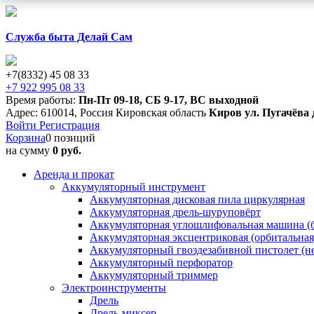
Служба быта Делай Сам
+7(8332) 45 08 33
+7 922 995 08 33
Время работы:
Пн-Пт 09-18
,
СБ 9-17
,
ВС выходной
Адрес:
610014
,
Россия
Кировская область
Киров
ул. Пугачёва 
Войти
Регистрация
Корзина
0 позиций
на сумму
0 руб.
Аренда и прокат
Аккумуляторный инструмент
Аккумуляторная дисковая пила циркулярная
Аккумуляторная дрель-шуруповёрт
Аккумуляторная углошлифовальная машина (б
Аккумуляторная эксцентриковая (орбитальна
Аккумуляторный гвоздезабивной пистолет (н
Аккумуляторный перфоратор
Аккумуляторный триммер
Электроинструменты
Дрель
Дрель-миксер