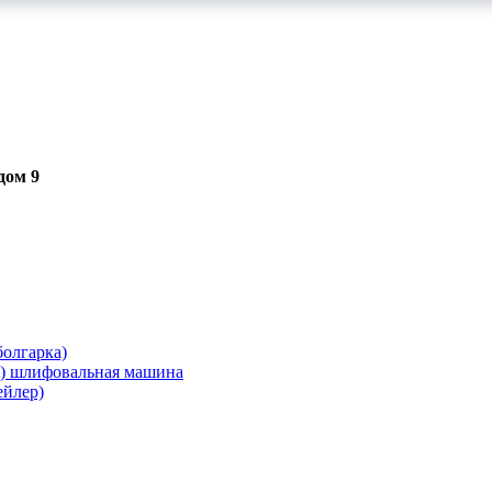
дом 9
олгарка)
я) шлифовальная машина
ейлер)