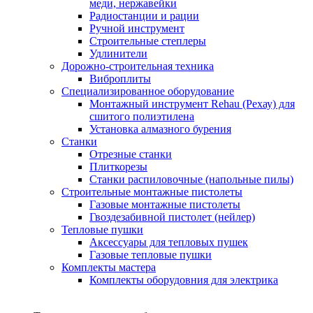
меди, нержавейки
Радиостанции и рации
Ручной инструмент
Строительные степлеры
Удлинители
Дорожно-строительная техника
Виброплиты
Специализированное оборудование
Монтажный инструмент Rehau (Рехау) для
сшитого полиэтилена
Установка алмазного бурения
Станки
Отрезные станки
Плиткорезы
Станки распиловочные (напольные пилы)
Строительные монтажные пистолеты
Газовые монтажные пистолеты
Гвоздезабивной пистолет (нейлер)
Тепловые пушки
Аксессуары для тепловых пушек
Газовые тепловые пушки
Комплекты мастера
Комплекты оборудовния для электрика