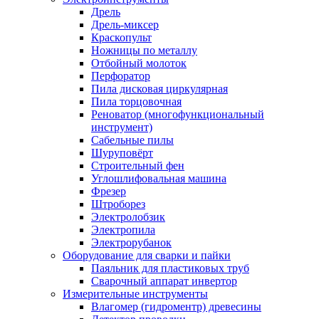
Дрель
Дрель-миксер
Краскопульт
Ножницы по металлу
Отбойный молоток
Перфоратор
Пила дисковая циркулярная
Пила торцовочная
Реноватор (многофункциональный
инструмент)
Сабельные пилы
Шуруповёрт
Строительный фен
Углошлифовальная машина
Фрезер
Штроборез
Электролобзик
Электропила
Электрорубанок
Оборудование для сварки и пайки
Паяльник для пластиковых труб
Сварочный аппарат инвертор
Измерительные инструменты
Влагомер (гидроментр) древесины