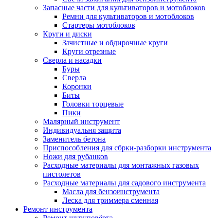
Запасные части для культиваторов и мотоблоков
Ремни для культиваторов и мотоблоков
Стартеры мотоблоков
Круги и диски
Зачистные и обдирочные круги
Круги отрезные
Сверла и насадки
Буры
Сверла
Коронки
Биты
Головки торцевые
Пики
Малярный инструмент
Индивидуальня защита
Заменитель бетона
Приспособления для сбрки-разборки инструмента
Ножи для рубанков
Расходные материалы для монтажных газовых
пистолетов
Расходные материалы для садового инструмента
Масла для бензоинструмента
Леска для триммера сменная
Ремонт инструмента
Ремонт шуруповёрта