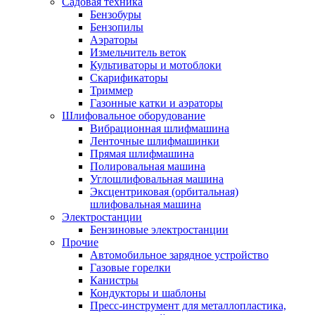
Садовая техника
Бензобуры
Бензопилы
Аэраторы
Измельчитель веток
Культиваторы и мотоблоки
Скарификаторы
Триммер
Газонные катки и аэраторы
Шлифовальное оборудование
Вибрационная шлифмашина
Ленточные шлифмашинки
Прямая шлифмашина
Полировальная машина
Углошлифовальная машина
Эксцентриковая (орбитальная)
шлифовальная машина
Электростанции
Бензиновые электростанции
Прочие
Автомобильное зарядное устройство
Газовые горелки
Канистры
Кондукторы и шаблоны
Пресс-инструмент для металлопластика,