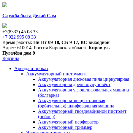
Служба быта Делай Сам
+7(8332) 45 08 33
+7 922 995 08 33
Время работы:
Пн-Пт 09-18
,
СБ 9-17
,
ВС выходной
Адрес:
610014
,
Россия
Кировская область
Киров
ул.
Пугачёва дом 9
Корзина
Аренда и прокат
Аккумуляторный инструмент
Аккумуляторная дисковая пила циркулярная
Аккумуляторная дрель-шуруповёрт
Аккумуляторная углошлифовальная машина
(болгарка)
Аккумуляторная эксцентриковая
(орбитальная) шлифовальная машина
Аккумуляторный гвоздезабивной пистолет
(нейлер)
Аккумуляторный перфоратор
Аккумуляторный триммер
Электроинструменты