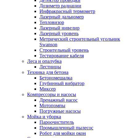
Детектор проводки
Дозиметр радиации
Инфракрасный термометр
Лазерный дальномер
Тепловизор
Лазерный нивелир
Лазерный уровень
Метрический строительный угольник
Swanson
Строительный уровень
Тестирование кабеля
Леса и опалубка
Лестницы
Техника для бетона
Бетономешалка
Глубинный вибратор
Миксер
Компрессоры и насосы
Дренажный насос
Мотопомпы
Погружные насосы
Мойка и уборка
Пароочиститель
Промышленный пылесос
Робот для мойки окон