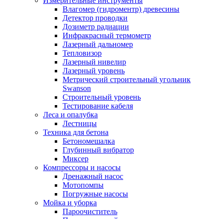
Измерительные инструменты
Влагомер (гидроментр) древесины
Детектор проводки
Дозиметр радиации
Инфракрасный термометр
Лазерный дальномер
Тепловизор
Лазерный нивелир
Лазерный уровень
Метрический строительный угольник
Swanson
Строительный уровень
Тестирование кабеля
Леса и опалубка
Лестницы
Техника для бетона
Бетономешалка
Глубинный вибратор
Миксер
Компрессоры и насосы
Дренажный насос
Мотопомпы
Погружные насосы
Мойка и уборка
Пароочиститель