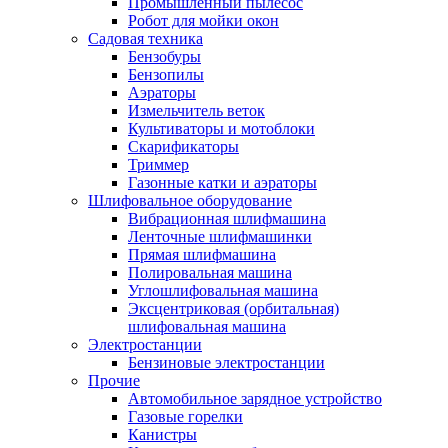
Промышленный пылесос
Робот для мойки окон
Садовая техника
Бензобуры
Бензопилы
Аэраторы
Измельчитель веток
Культиваторы и мотоблоки
Скарификаторы
Триммер
Газонные катки и аэраторы
Шлифовальное оборудование
Вибрационная шлифмашина
Ленточные шлифмашинки
Прямая шлифмашина
Полировальная машина
Углошлифовальная машина
Эксцентриковая (орбитальная)
шлифовальная машина
Электростанции
Бензиновые электростанции
Прочие
Автомобильное зарядное устройство
Газовые горелки
Канистры