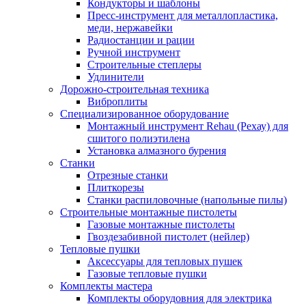
Кондукторы и шаблоны
Пресс-инструмент для металлопластика,
меди, нержавейки
Радиостанции и рации
Ручной инструмент
Строительные степлеры
Удлинители
Дорожно-строительная техника
Виброплиты
Специализированное оборудование
Монтажный инструмент Rehau (Рехау) для
сшитого полиэтилена
Установка алмазного бурения
Станки
Отрезные станки
Плиткорезы
Станки распиловочные (напольные пилы)
Строительные монтажные пистолеты
Газовые монтажные пистолеты
Гвоздезабивной пистолет (нейлер)
Тепловые пушки
Аксессуары для тепловых пушек
Газовые тепловые пушки
Комплекты мастера
Комплекты оборудовния для электрика