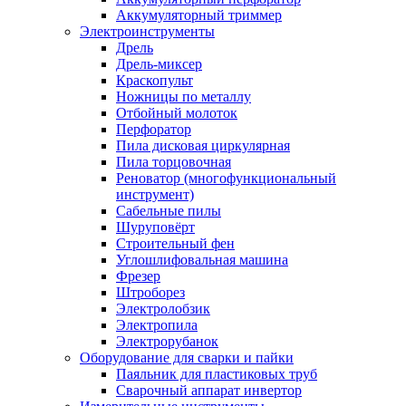
Аккумуляторный триммер
Электроинструменты
Дрель
Дрель-миксер
Краскопульт
Ножницы по металлу
Отбойный молоток
Перфоратор
Пила дисковая циркулярная
Пила торцовочная
Реноватор (многофункциональный
инструмент)
Сабельные пилы
Шуруповёрт
Строительный фен
Углошлифовальная машина
Фрезер
Штроборез
Электролобзик
Электропила
Электрорубанок
Оборудование для сварки и пайки
Паяльник для пластиковых труб
Сварочный аппарат инвертор