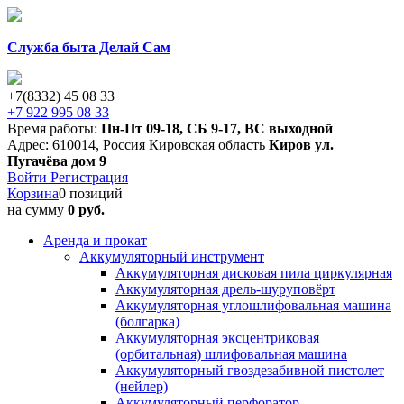
Служба быта Делай Сам
+7(8332) 45 08 33
+7 922 995 08 33
Время работы:
Пн-Пт 09-18
,
СБ 9-17
,
ВС выходной
Адрес:
610014
,
Россия
Кировская область
Киров
ул.
Пугачёва дом 9
Войти
Регистрация
Корзина
0 позиций
на сумму
0 руб.
Аренда и прокат
Аккумуляторный инструмент
Аккумуляторная дисковая пила циркулярная
Аккумуляторная дрель-шуруповёрт
Аккумуляторная углошлифовальная машина
(болгарка)
Аккумуляторная эксцентриковая
(орбитальная) шлифовальная машина
Аккумуляторный гвоздезабивной пистолет
(нейлер)
Аккумуляторный перфоратор