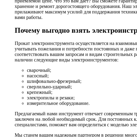
приемлемой цене. Что это вам дает? Вы сможете гаранти
хранение и ремонт дорогостоящего оборудования. Наш эл
прилаживают максимум усилий для поддержания техники в
вами работы.
Почему выгодно взять электроинстр
Прокат электроинструмента осуществляется на взаимовы
учитывать пожелания и потребности постоянных и даже 
соответствовать вашим запросам и видам строительных р
наличии следующие виды электроинструментов:
сварочный;
насосный;
шлифовально-фрезерный;
сверлильно-ударный;
крепежный;
электропилы и резаки;
измерительное оборудование.
Предлагаемый нами инструмент отвечает современным тр
заключен на любой необходимый срок. Для постоянных кл
специалистами, поможет вам определиться с моделью эл
Мы станем вашим надежным партнером в решении многоч