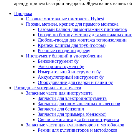
аренду, причем быстро и недорого. Ждем ваших ваших о
Продажа
Газовые монтажные пистолеты Hybest
Гвозди, метизы, крепеж для прямого монтажа
Газовый баллон для монтажных пистолетов
Гвозди по бетону, металлу для монтажных пи
Дюбель-гвозди для монтажа теплоизоляции
Крепеж-клипсы для труб (гофры)
Реечные гвозди по дереву
Инструмент бывший в употреблении
Бензоинструмент бу
Электроинструмент бу
Измерительный инструмент бу
Аккумуляторный инструмент бу
Оборудование для сварки и пайки бу
Расходные материалы и запчасти
Запасные части для инструмента
Запчасти для электроинструмента
Запчасти для промышленных пылесосов
Запчасти для бензопил
Запчасти для триммера (бензокос)
Свечи зажигания для бензоинструмента
Запасные части для культиваторов и мотоблоков
Ремни для культиваторов и мотоблоков