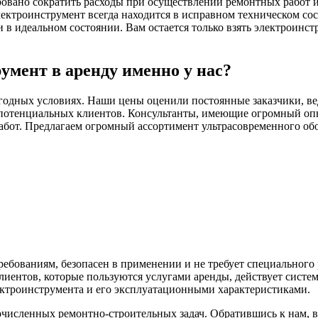
ровано сократить расходы при осуществлении ремонтных работ и 
ектроинструмент всегда находится в исправном техническом со
 идеальном состоянии. Вам остается только взять электроинстр
умент в аренду именно у нас?
годных условиях. Наши цены оценили постоянные заказчики, ве
потенциальных клиентов. Консультанты, имеющие огромный опыт
абот. Предлагаем огромный ассортимент ультрасовременного обо
ебованиям, безопасен в применении и не требует специального
иентов, которые пользуются услугами аренды, действует систе
ектроинструмента и его эксплуатационными характеристиками.
исленных ремонтно-строительных задач. Обратившись к нам, 