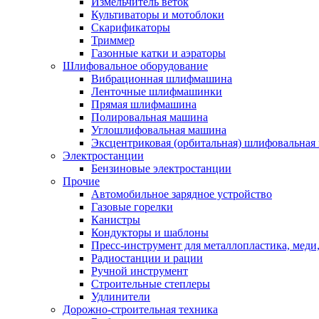
Измельчитель веток
Культиваторы и мотоблоки
Скарификаторы
Триммер
Газонные катки и аэраторы
Шлифовальное оборудование
Вибрационная шлифмашина
Ленточные шлифмашинки
Прямая шлифмашина
Полировальная машина
Углошлифовальная машина
Эксцентриковая (орбитальная) шлифовальная
Электростанции
Бензиновые электростанции
Прочие
Автомобильное зарядное устройство
Газовые горелки
Канистры
Кондукторы и шаблоны
Пресс-инструмент для металлопластика, меди
Радиостанции и рации
Ручной инструмент
Строительные степлеры
Удлинители
Дорожно-строительная техника