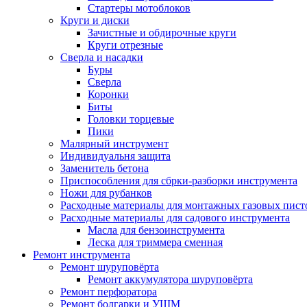
Стартеры мотоблоков
Круги и диски
Зачистные и обдирочные круги
Круги отрезные
Сверла и насадки
Буры
Сверла
Коронки
Биты
Головки торцевые
Пики
Малярный инструмент
Индивидуальня защита
Заменитель бетона
Приспособления для сбрки-разборки инструмента
Ножи для рубанков
Расходные материалы для монтажных газовых пист
Расходные материалы для садового инструмента
Масла для бензоинструмента
Леска для триммера сменная
Ремонт инструмента
Ремонт шуруповёрта
Ремонт аккумулятора шуруповёрта
Ремонт перфоратора
Ремонт болгарки и УШМ