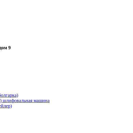
дом 9
олгарка)
я) шлифовальная машина
ейлер)