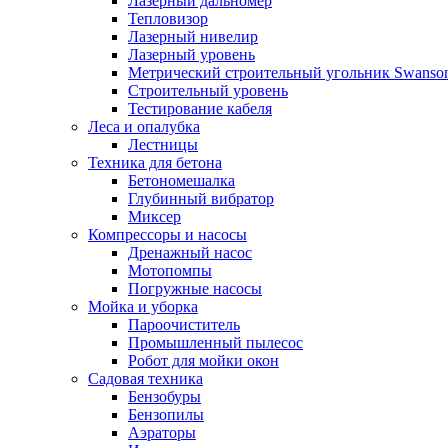
Лазерный дальномер
Тепловизор
Лазерный нивелир
Лазерный уровень
Метрический строительный угольник Swanso
Строительный уровень
Тестирование кабеля
Леса и опалубка
Лестницы
Техника для бетона
Бетономешалка
Глубинный вибратор
Миксер
Компрессоры и насосы
Дренажный насос
Мотопомпы
Погружные насосы
Мойка и уборка
Пароочиститель
Промышленный пылесос
Робот для мойки окон
Садовая техника
Бензобуры
Бензопилы
Аэраторы