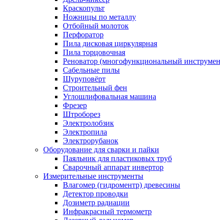
Краскопульт
Ножницы по металлу
Отбойный молоток
Перфоратор
Пила дисковая циркулярная
Пила торцовочная
Реноватор (многофункциональный инструмен
Сабельные пилы
Шуруповёрт
Строительный фен
Углошлифовальная машина
Фрезер
Штроборез
Электролобзик
Электропила
Электрорубанок
Оборудование для сварки и пайки
Паяльник для пластиковых труб
Сварочный аппарат инвертор
Измерительные инструменты
Влагомер (гидроментр) древесины
Детектор проводки
Дозиметр радиации
Инфракрасный термометр