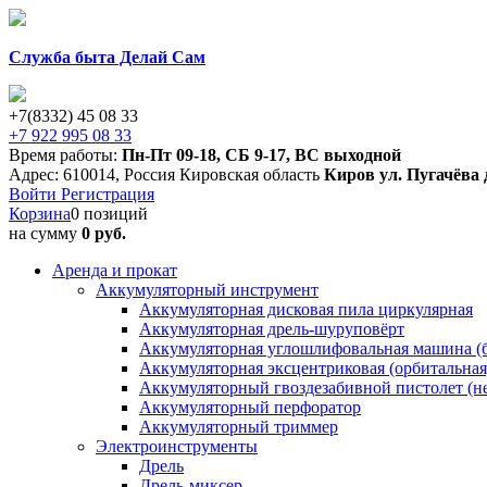
Служба быта Делай Сам
+7(8332) 45 08 33
+7 922 995 08 33
Время работы:
Пн-Пт 09-18
,
СБ 9-17
,
ВС выходной
Адрес:
610014
,
Россия
Кировская область
Киров
ул. Пугачёва 
Войти
Регистрация
Корзина
0 позиций
на сумму
0 руб.
Аренда и прокат
Аккумуляторный инструмент
Аккумуляторная дисковая пила циркулярная
Аккумуляторная дрель-шуруповёрт
Аккумуляторная углошлифовальная машина (б
Аккумуляторная эксцентриковая (орбитальна
Аккумуляторный гвоздезабивной пистолет (н
Аккумуляторный перфоратор
Аккумуляторный триммер
Электроинструменты
Дрель
Дрель-миксер