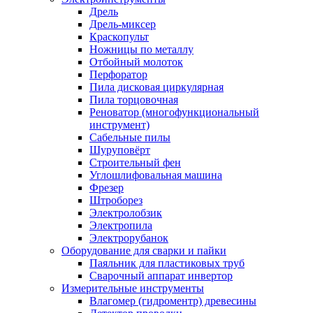
Дрель
Дрель-миксер
Краскопульт
Ножницы по металлу
Отбойный молоток
Перфоратор
Пила дисковая циркулярная
Пила торцовочная
Реноватор (многофункциональный
инструмент)
Сабельные пилы
Шуруповёрт
Строительный фен
Углошлифовальная машина
Фрезер
Штроборез
Электролобзик
Электропила
Электрорубанок
Оборудование для сварки и пайки
Паяльник для пластиковых труб
Сварочный аппарат инвертор
Измерительные инструменты
Влагомер (гидроментр) древесины