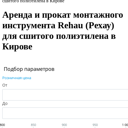
сшитого полиэтилена в Кирове
Аренда и прокат монтажного
инструмента Rehau (Рехау)
для сшитого полиэтилена в
Кирове
Подбор параметров
Розничная цена
От
До
800
850
900
950
1 0