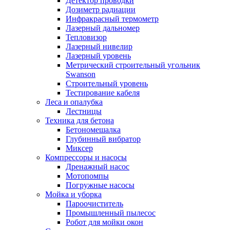
Детектор проводки
Дозиметр радиации
Инфракрасный термометр
Лазерный дальномер
Тепловизор
Лазерный нивелир
Лазерный уровень
Метрический строительный угольник
Swanson
Строительный уровень
Тестирование кабеля
Леса и опалубка
Лестницы
Техника для бетона
Бетономешалка
Глубинный вибратор
Миксер
Компрессоры и насосы
Дренажный насос
Мотопомпы
Погружные насосы
Мойка и уборка
Пароочиститель
Промышленный пылесос
Робот для мойки окон