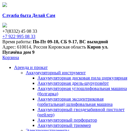
Служба быта Делай Сам
+7(8332) 45 08 33
+7 922 995 08 33
Время работы:
Пн-Пт 09-18
,
СБ 9-17
,
ВС выходной
Адрес:
610014
,
Россия
Кировская область
Киров
ул.
Пугачёва дом 9
Корзина
Аренда и прокат
Аккумуляторный инструмент
Аккумуляторная дисковая пила циркулярная
Аккумуляторная дрель-шуруповёрт
Аккумуляторная углошлифовальная машина
(болгарка)
Аккумуляторная эксцентриковая
(орбитальная) шлифовальная машина
Аккумуляторный гвоздезабивной пистолет
(нейлер)
Аккумуляторный перфоратор
Аккумуляторный триммер
Электроинструменты