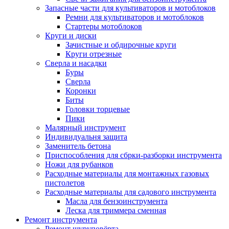
Запасные части для культиваторов и мотоблоков
Ремни для культиваторов и мотоблоков
Стартеры мотоблоков
Круги и диски
Зачистные и обдирочные круги
Круги отрезные
Сверла и насадки
Буры
Сверла
Коронки
Биты
Головки торцевые
Пики
Малярный инструмент
Индивидуальня защита
Заменитель бетона
Приспособления для сбрки-разборки инструмента
Ножи для рубанков
Расходные материалы для монтажных газовых
пистолетов
Расходные материалы для садового инструмента
Масла для бензоинструмента
Леска для триммера сменная
Ремонт инструмента
Ремонт шуруповёрта