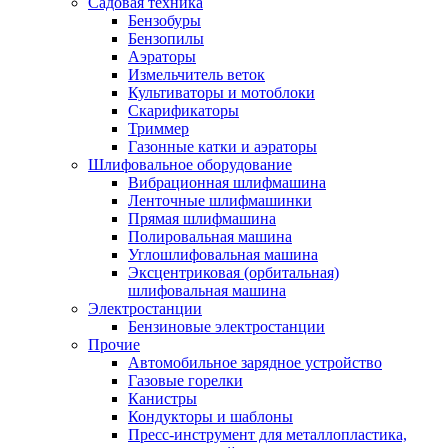
Садовая техника
Бензобуры
Бензопилы
Аэраторы
Измельчитель веток
Культиваторы и мотоблоки
Скарификаторы
Триммер
Газонные катки и аэраторы
Шлифовальное оборудование
Вибрационная шлифмашина
Ленточные шлифмашинки
Прямая шлифмашина
Полировальная машина
Углошлифовальная машина
Эксцентриковая (орбитальная)
шлифовальная машина
Электростанции
Бензиновые электростанции
Прочие
Автомобильное зарядное устройство
Газовые горелки
Канистры
Кондукторы и шаблоны
Пресс-инструмент для металлопластика,