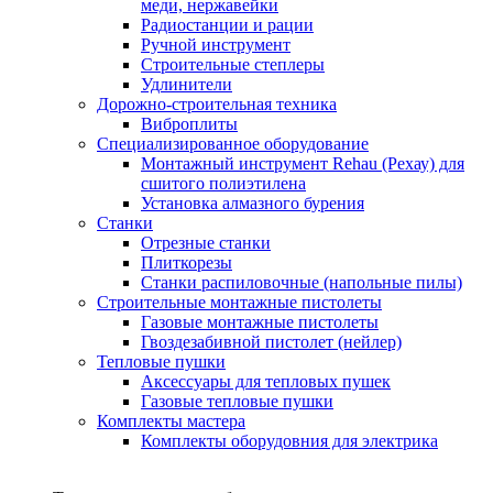
меди, нержавейки
Радиостанции и рации
Ручной инструмент
Строительные степлеры
Удлинители
Дорожно-строительная техника
Виброплиты
Специализированное оборудование
Монтажный инструмент Rehau (Рехау) для
сшитого полиэтилена
Установка алмазного бурения
Станки
Отрезные станки
Плиткорезы
Станки распиловочные (напольные пилы)
Строительные монтажные пистолеты
Газовые монтажные пистолеты
Гвоздезабивной пистолет (нейлер)
Тепловые пушки
Аксессуары для тепловых пушек
Газовые тепловые пушки
Комплекты мастера
Комплекты оборудовния для электрика