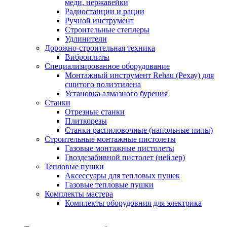
меди, нержавейки
Радиостанции и рации
Ручной инструмент
Строительные степлеры
Удлинители
Дорожно-строительная техника
Виброплиты
Специализированное оборудование
Монтажный инструмент Rehau (Рехау) для
сшитого полиэтилена
Установка алмазного бурения
Станки
Отрезные станки
Плиткорезы
Станки распиловочные (напольные пилы)
Строительные монтажные пистолеты
Газовые монтажные пистолеты
Гвоздезабивной пистолет (нейлер)
Тепловые пушки
Аксессуары для тепловых пушек
Газовые тепловые пушки
Комплекты мастера
Комплекты оборудовния для электрика