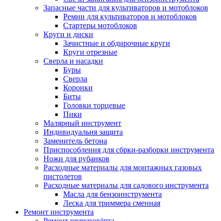
Запасные части для культиваторов и мотоблоков
Ремни для культиваторов и мотоблоков
Стартеры мотоблоков
Круги и диски
Зачистные и обдирочные круги
Круги отрезные
Сверла и насадки
Буры
Сверла
Коронки
Биты
Головки торцевые
Пики
Малярный инструмент
Индивидуальня защита
Заменитель бетона
Приспособления для сбрки-разборки инструмента
Ножи для рубанков
Расходные материалы для монтажных газовых
пистолетов
Расходные материалы для садового инструмента
Масла для бензоинструмента
Леска для триммера сменная
Ремонт инструмента
Ремонт шуруповёрта