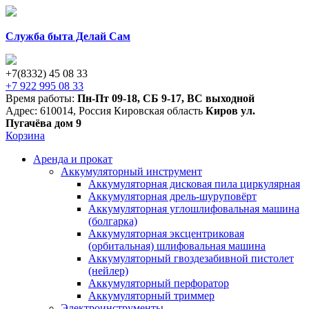
Служба быта Делай Сам
+7(8332) 45 08 33
+7 922 995 08 33
Время работы:
Пн-Пт 09-18
,
СБ 9-17
,
ВС выходной
Адрес:
610014
,
Россия
Кировская область
Киров
ул.
Пугачёва дом 9
Корзина
Аренда и прокат
Аккумуляторный инструмент
Аккумуляторная дисковая пила циркулярная
Аккумуляторная дрель-шуруповёрт
Аккумуляторная углошлифовальная машина
(болгарка)
Аккумуляторная эксцентриковая
(орбитальная) шлифовальная машина
Аккумуляторный гвоздезабивной пистолет
(нейлер)
Аккумуляторный перфоратор
Аккумуляторный триммер
Электроинструменты