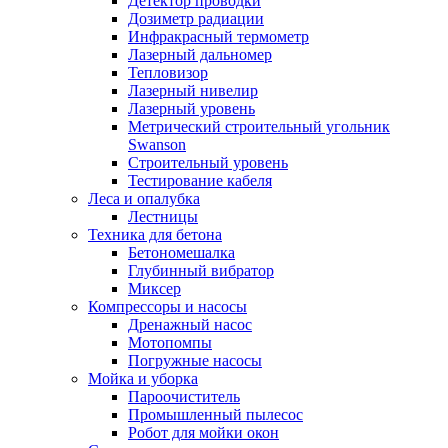
Детектор проводки
Дозиметр радиации
Инфракрасный термометр
Лазерный дальномер
Тепловизор
Лазерный нивелир
Лазерный уровень
Метрический строительный угольник
Swanson
Строительный уровень
Тестирование кабеля
Леса и опалубка
Лестницы
Техника для бетона
Бетономешалка
Глубинный вибратор
Миксер
Компрессоры и насосы
Дренажный насос
Мотопомпы
Погружные насосы
Мойка и уборка
Пароочиститель
Промышленный пылесос
Робот для мойки окон