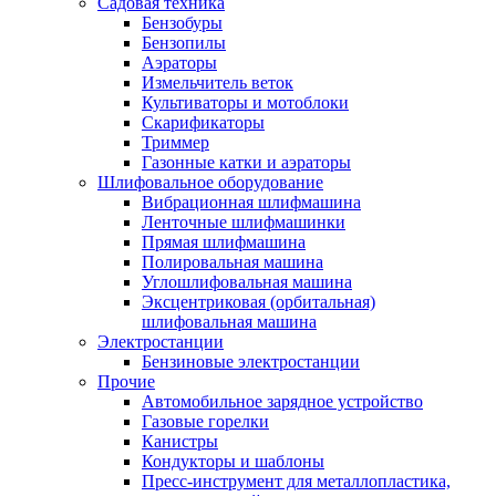
Садовая техника
Бензобуры
Бензопилы
Аэраторы
Измельчитель веток
Культиваторы и мотоблоки
Скарификаторы
Триммер
Газонные катки и аэраторы
Шлифовальное оборудование
Вибрационная шлифмашина
Ленточные шлифмашинки
Прямая шлифмашина
Полировальная машина
Углошлифовальная машина
Эксцентриковая (орбитальная)
шлифовальная машина
Электростанции
Бензиновые электростанции
Прочие
Автомобильное зарядное устройство
Газовые горелки
Канистры
Кондукторы и шаблоны
Пресс-инструмент для металлопластика,