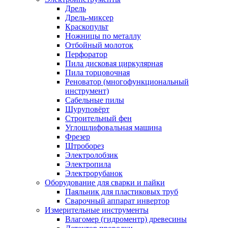
Дрель
Дрель-миксер
Краскопульт
Ножницы по металлу
Отбойный молоток
Перфоратор
Пила дисковая циркулярная
Пила торцовочная
Реноватор (многофункциональный
инструмент)
Сабельные пилы
Шуруповёрт
Строительный фен
Углошлифовальная машина
Фрезер
Штроборез
Электролобзик
Электропила
Электрорубанок
Оборудование для сварки и пайки
Паяльник для пластиковых труб
Сварочный аппарат инвертор
Измерительные инструменты
Влагомер (гидроментр) древесины