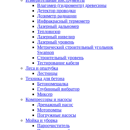
Измерительные инструменты
Влагомер (гидроментр) древесины
Детектор проводки
Дозиметр радиации
Инфракрасный термометр
Лазерный дальномер
Тепловизор
Лазерный нивелир
Лазерный уровень
Метрический строительный угольник
Swanson
Строительный уровень
Тестирование кабеля
Леса и опалубка
Лестницы
Техника для бетона
Бетономешалка
Глубинный вибратор
Миксер
Компрессоры и насосы
Дренажный насос
Мотопомпы
Погружные насосы
Мойка и уборка
Пароочиститель