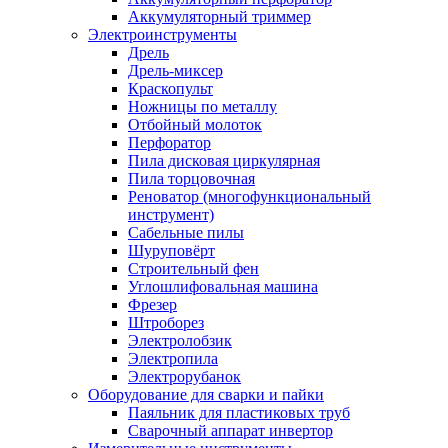
Аккумуляторный триммер
Электроинструменты
Дрель
Дрель-миксер
Краскопульт
Ножницы по металлу
Отбойный молоток
Перфоратор
Пила дисковая циркулярная
Пила торцовочная
Реноватор (многофункциональный
инструмент)
Сабельные пилы
Шуруповёрт
Строительный фен
Углошлифовальная машина
Фрезер
Штроборез
Электролобзик
Электропила
Электрорубанок
Оборудование для сварки и пайки
Паяльник для пластиковых труб
Сварочный аппарат инвертор