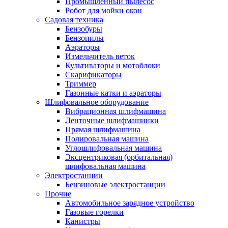
Промышленный пылесос
Робот для мойки окон
Садовая техника
Бензобуры
Бензопилы
Аэраторы
Измельчитель веток
Культиваторы и мотоблоки
Скарификаторы
Триммер
Газонные катки и аэраторы
Шлифовальное оборудование
Вибрационная шлифмашина
Ленточные шлифмашинки
Прямая шлифмашина
Полировальная машина
Углошлифовальная машина
Эксцентриковая (орбитальная)
шлифовальная машина
Электростанции
Бензиновые электростанции
Прочие
Автомобильное зарядное устройство
Газовые горелки
Канистры