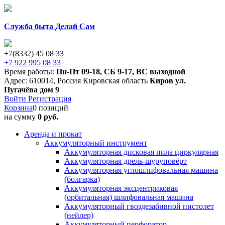
Служба быта Делай Сам
+7(8332) 45 08 33
+7 922 995 08 33
Время работы:
Пн-Пт 09-18
,
СБ 9-17
,
ВС выходной
Адрес:
610014
,
Россия
Кировская область
Киров
ул.
Пугачёва дом 9
Войти
Регистрация
Корзина
0 позиций
на сумму
0 руб.
Аренда и прокат
Аккумуляторный инструмент
Аккумуляторная дисковая пила циркулярная
Аккумуляторная дрель-шуруповёрт
Аккумуляторная углошлифовальная машина
(болгарка)
Аккумуляторная эксцентриковая
(орбитальная) шлифовальная машина
Аккумуляторный гвоздезабивной пистолет
(нейлер)
Аккумуляторный перфоратор