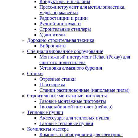
Кондукторы и шаблоны
Пресс-инструмент для металлопластика,
меди, нержавейки
Радиостанции и рации
Ручной инструмент
Строительные степлеры
Удлинители
Дорожно-строительная техника
Виброплиты
Специализированное оборудование
Монтажный инструмент Rehau (Рехау) для
сшитого полиэтилена
Установка алмазного бурения
Станки
Отрезные станки
Плиткорезы
Станки распиловочные (напольные пилы)
Строительные монтажные пистолеты
Газовые монтажные пистолеты
Гвоздезабивной пистолет (нейлер)
Тепловые пушки
Аксессуары для тепловых пушек
Газовые тепловые пушки
Комплекты мастера
Комплекты оборудовния для электрика