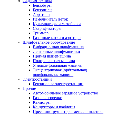
Садовая техника
Бензобуры
Бензопилы
Аэраторы
Измельчитель веток
Культиваторы и мотоблоки
Скарификаторы
Триммер
Газонные катки и аэраторы
Шлифовальное оборудование
Вибрационная шлифмашина
Ленточные шлифмашинки
Прямая шлифмашина
Полировальная машина
Углошлифовальная машина
Эксцентриковая (орбитальная)
шлифовальная машина
Электростанции
Бензиновые электростанции
Прочие
Автомобильное зарядное устройство
Газовые горелки
Канистры
Кондукторы и шаблоны
Пресс-инструмент для металлопластика,