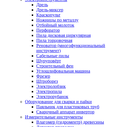
Дрель
Дрель-миксер
Краскопульт
Ножницы по металлу
Отбойный молоток
Перфоратор
Пила дисковая циркулярная
Пила торцовочная
Реноватор (многофункциональный
инструмент)
Сабельные пилы
Шуруповёрт
Строительный фен
Углошлифовальная машина
Фрезер
Штроборез
Электролобзик
Электропила
Электрорубанок
Оборудование для сварки и пайки
Паяльник для пластиковых труб
Сварочный аппарат инвертор
Измерительные инструменты
Влагомер (гидроментр) древесины