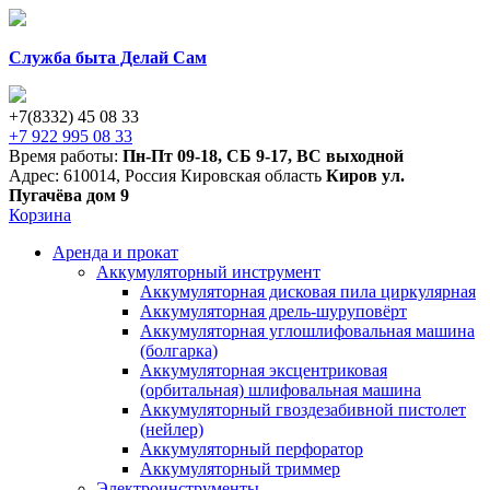
Служба быта Делай Сам
+7(8332) 45 08 33
+7 922 995 08 33
Время работы:
Пн-Пт 09-18
,
СБ 9-17
,
ВС выходной
Адрес:
610014
,
Россия
Кировская область
Киров
ул.
Пугачёва дом 9
Корзина
Аренда и прокат
Аккумуляторный инструмент
Аккумуляторная дисковая пила циркулярная
Аккумуляторная дрель-шуруповёрт
Аккумуляторная углошлифовальная машина
(болгарка)
Аккумуляторная эксцентриковая
(орбитальная) шлифовальная машина
Аккумуляторный гвоздезабивной пистолет
(нейлер)
Аккумуляторный перфоратор
Аккумуляторный триммер
Электроинструменты