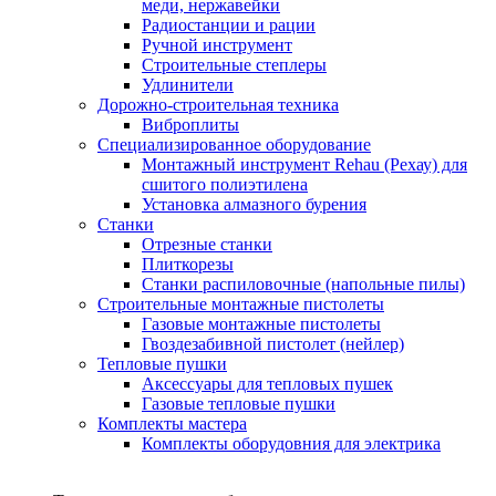
меди, нержавейки
Радиостанции и рации
Ручной инструмент
Строительные степлеры
Удлинители
Дорожно-строительная техника
Виброплиты
Специализированное оборудование
Монтажный инструмент Rehau (Рехау) для
сшитого полиэтилена
Установка алмазного бурения
Станки
Отрезные станки
Плиткорезы
Станки распиловочные (напольные пилы)
Строительные монтажные пистолеты
Газовые монтажные пистолеты
Гвоздезабивной пистолет (нейлер)
Тепловые пушки
Аксессуары для тепловых пушек
Газовые тепловые пушки
Комплекты мастера
Комплекты оборудовния для электрика