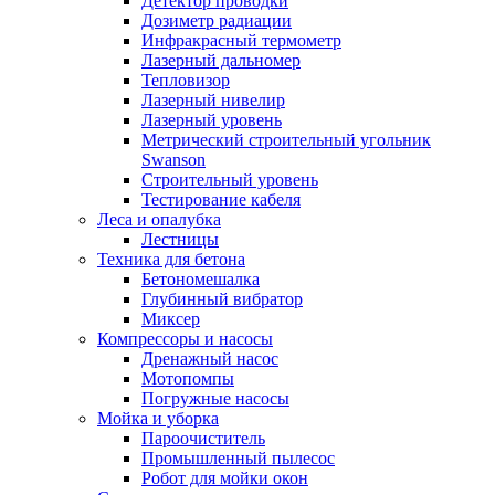
Детектор проводки
Дозиметр радиации
Инфракрасный термометр
Лазерный дальномер
Тепловизор
Лазерный нивелир
Лазерный уровень
Метрический строительный угольник
Swanson
Строительный уровень
Тестирование кабеля
Леса и опалубка
Лестницы
Техника для бетона
Бетономешалка
Глубинный вибратор
Миксер
Компрессоры и насосы
Дренажный насос
Мотопомпы
Погружные насосы
Мойка и уборка
Пароочиститель
Промышленный пылесос
Робот для мойки окон