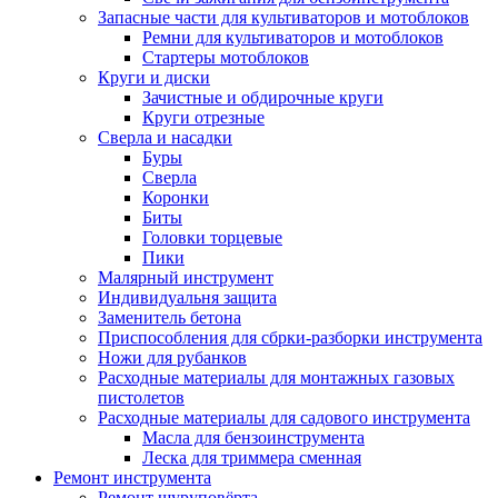
Запасные части для культиваторов и мотоблоков
Ремни для культиваторов и мотоблоков
Стартеры мотоблоков
Круги и диски
Зачистные и обдирочные круги
Круги отрезные
Сверла и насадки
Буры
Сверла
Коронки
Биты
Головки торцевые
Пики
Малярный инструмент
Индивидуальня защита
Заменитель бетона
Приспособления для сбрки-разборки инструмента
Ножи для рубанков
Расходные материалы для монтажных газовых
пистолетов
Расходные материалы для садового инструмента
Масла для бензоинструмента
Леска для триммера сменная
Ремонт инструмента
Ремонт шуруповёрта