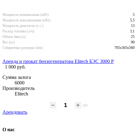
Мощность номинальная (кВт)
5
Мощность максимальная (кВт)
5,5
Мощность двигателя (л.с.)
13
Расход топлива (л/ч)
3,1
Объем бака (л)
25
Вес (кг)
99
Габаритные размеры (мм)
705х565х560
Аренда и прокат бензогенератора Elitech БЭС 3000 Р
1 000 руб.
Сумма залога
6000
Производитель
Elitech
сут
Арендовать
О нас