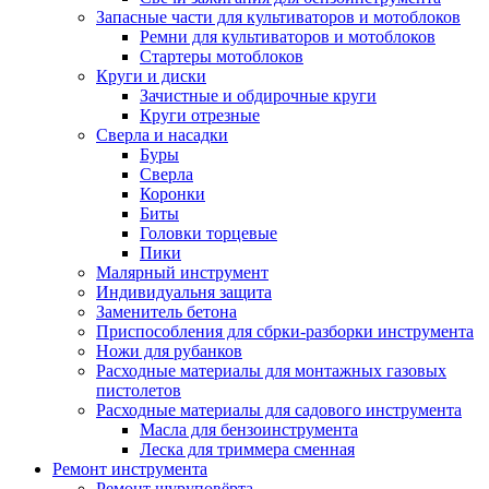
Запасные части для культиваторов и мотоблоков
Ремни для культиваторов и мотоблоков
Стартеры мотоблоков
Круги и диски
Зачистные и обдирочные круги
Круги отрезные
Сверла и насадки
Буры
Сверла
Коронки
Биты
Головки торцевые
Пики
Малярный инструмент
Индивидуальня защита
Заменитель бетона
Приспособления для сбрки-разборки инструмента
Ножи для рубанков
Расходные материалы для монтажных газовых
пистолетов
Расходные материалы для садового инструмента
Масла для бензоинструмента
Леска для триммера сменная
Ремонт инструмента
Ремонт шуруповёрта