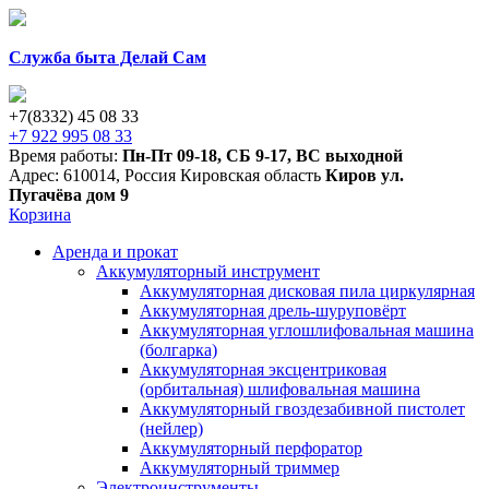
Служба быта Делай Сам
+7(8332) 45 08 33
+7 922 995 08 33
Время работы:
Пн-Пт 09-18
,
СБ 9-17
,
ВС выходной
Адрес:
610014
,
Россия
Кировская область
Киров
ул.
Пугачёва дом 9
Корзина
Аренда и прокат
Аккумуляторный инструмент
Аккумуляторная дисковая пила циркулярная
Аккумуляторная дрель-шуруповёрт
Аккумуляторная углошлифовальная машина
(болгарка)
Аккумуляторная эксцентриковая
(орбитальная) шлифовальная машина
Аккумуляторный гвоздезабивной пистолет
(нейлер)
Аккумуляторный перфоратор
Аккумуляторный триммер
Электроинструменты