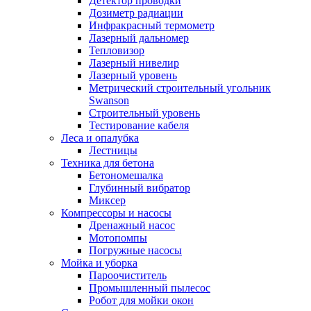
Детектор проводки
Дозиметр радиации
Инфракрасный термометр
Лазерный дальномер
Тепловизор
Лазерный нивелир
Лазерный уровень
Метрический строительный угольник
Swanson
Строительный уровень
Тестирование кабеля
Леса и опалубка
Лестницы
Техника для бетона
Бетономешалка
Глубинный вибратор
Миксер
Компрессоры и насосы
Дренажный насос
Мотопомпы
Погружные насосы
Мойка и уборка
Пароочиститель
Промышленный пылесос
Робот для мойки окон