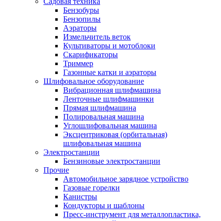
Садовая техника
Бензобуры
Бензопилы
Аэраторы
Измельчитель веток
Культиваторы и мотоблоки
Скарификаторы
Триммер
Газонные катки и аэраторы
Шлифовальное оборудование
Вибрационная шлифмашина
Ленточные шлифмашинки
Прямая шлифмашина
Полировальная машина
Углошлифовальная машина
Эксцентриковая (орбитальная)
шлифовальная машина
Электростанции
Бензиновые электростанции
Прочие
Автомобильное зарядное устройство
Газовые горелки
Канистры
Кондукторы и шаблоны
Пресс-инструмент для металлопластика,