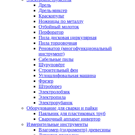
Дрель
Дрель-миксер
Краскопульт
Ножницы по металлу
Отбойный молоток
Перфоратор
Пила дисковая циркулярная
Пила торцовочная
Реноватор (многофункциональный
инструмент)
Сабельные пилы
Шуруповёрт
Строительный фен
Углошлифовальная машина
Фрезер
Штроборез
Электролобзик
Электропила
Электрорубанок
Оборудование для сварки и пайки
Паяльник для пластиковых труб
Сварочный аппарат инвертор
Измерительные инструменты
Влагомер (гидроментр) древесины