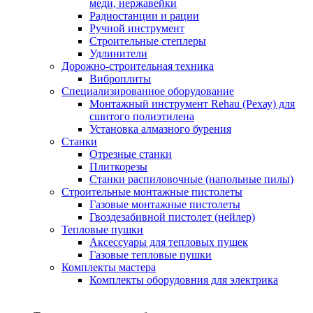
меди, нержавейки
Радиостанции и рации
Ручной инструмент
Строительные степлеры
Удлинители
Дорожно-строительная техника
Виброплиты
Специализированное оборудование
Монтажный инструмент Rehau (Рехау) для
сшитого полиэтилена
Установка алмазного бурения
Станки
Отрезные станки
Плиткорезы
Станки распиловочные (напольные пилы)
Строительные монтажные пистолеты
Газовые монтажные пистолеты
Гвоздезабивной пистолет (нейлер)
Тепловые пушки
Аксессуары для тепловых пушек
Газовые тепловые пушки
Комплекты мастера
Комплекты оборудовния для электрика