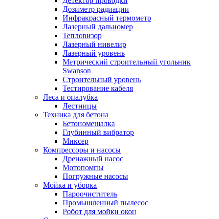
Детектор проводки
Дозиметр радиации
Инфракрасный термометр
Лазерный дальномер
Тепловизор
Лазерный нивелир
Лазерный уровень
Метрический строительный угольник
Swanson
Строительный уровень
Тестирование кабеля
Леса и опалубка
Лестницы
Техника для бетона
Бетономешалка
Глубинный вибратор
Миксер
Компрессоры и насосы
Дренажный насос
Мотопомпы
Погружные насосы
Мойка и уборка
Пароочиститель
Промышленный пылесос
Робот для мойки окон