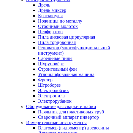
Дрель
Дрель-миксер
Краскопульт
Ножницы по металлу
Отбойный молоток
Перфоратор
Пила дисковая циркулярная
Пила торцовочная
Реноватор (многофункциональный
инструмент)
Сабельные пилы
Шуруповёрт
Строительный фен
Углошлифовальная машина
Фрезер
Штроборез
Электролобзик
Электропила
Электрорубанок
Оборудование для сварки и пайки
Паяльник для пластиковых труб
Сварочный аппарат инвертор
Измерительные инструменты
Влагомер (гидроментр) древесины