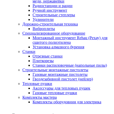
меди, нержавейки
Радиостанции и рации
Ручной инструмент
Строительные степлеры
Удлинители
Дорожно-строительная техника
Виброплиты
Специализированное оборудование
Монтажный инструмент Rehau (Рехау) для
сшитого полиэтилена
Установка алмазного бурения
Станки
Отрезные станки
Плиткорезы
Станки распиловочные (напольные пилы)
Строительные монтажные пистолеты
Газовые монтажные пистолеты
Гвоздезабивной пистолет (нейлер)
Тепловые пушки
Аксессуары для тепловых пушек
Газовые тепловые пушки
Комплекты мастера
Комплекты оборудовния для электрика