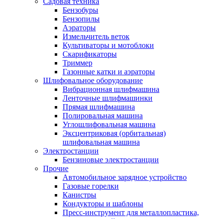
Садовая техника
Бензобуры
Бензопилы
Аэраторы
Измельчитель веток
Культиваторы и мотоблоки
Скарификаторы
Триммер
Газонные катки и аэраторы
Шлифовальное оборудование
Вибрационная шлифмашина
Ленточные шлифмашинки
Прямая шлифмашина
Полировальная машина
Углошлифовальная машина
Эксцентриковая (орбитальная)
шлифовальная машина
Электростанции
Бензиновые электростанции
Прочие
Автомобильное зарядное устройство
Газовые горелки
Канистры
Кондукторы и шаблоны
Пресс-инструмент для металлопластика,