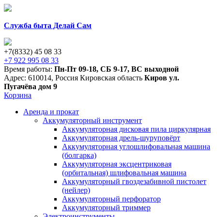
Служба быта Делай Сам
+7(8332) 45 08 33
+7 922 995 08 33
Время работы:
Пн-Пт 09-18
,
СБ 9-17
,
ВС выходной
Адрес:
610014
,
Россия
Кировская область
Киров
ул.
Пугачёва дом 9
Корзина
Аренда и прокат
Аккумуляторный инструмент
Аккумуляторная дисковая пила циркулярная
Аккумуляторная дрель-шуруповёрт
Аккумуляторная углошлифовальная машина
(болгарка)
Аккумуляторная эксцентриковая
(орбитальная) шлифовальная машина
Аккумуляторный гвоздезабивной пистолет
(нейлер)
Аккумуляторный перфоратор
Аккумуляторный триммер
Электроинструменты