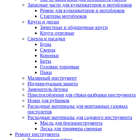
Запасные части для культиваторов и мотоблоков
Ремни для культиваторов и мотоблоков
Стартеры мотоблоков
Круги и диски
Зачистные и обдирочные круги
Круги отрезные
Сверла и насадки
Буры
Сверла
Коронки
Биты
Головки торцевые
Пики
Малярный инструмент
Индивидуальня защита
Заменитель бетона
Приспособления для сбрки-разборки инструмента
Ножи для рубанков
Расходные материалы для монтажных газовых
пистолетов
Расходные материалы для садового инструмента
Масла для бензоинструмента
Леска для триммера сменная
Ремонт инструмента
Ремонт шуруповёрта