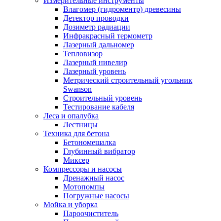
Измерительные инструменты
Влагомер (гидроментр) древесины
Детектор проводки
Дозиметр радиации
Инфракрасный термометр
Лазерный дальномер
Тепловизор
Лазерный нивелир
Лазерный уровень
Метрический строительный угольник
Swanson
Строительный уровень
Тестирование кабеля
Леса и опалубка
Лестницы
Техника для бетона
Бетономешалка
Глубинный вибратор
Миксер
Компрессоры и насосы
Дренажный насос
Мотопомпы
Погружные насосы
Мойка и уборка
Пароочиститель