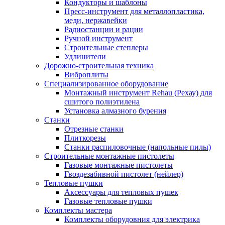
Кондукторы и шаблоны
Пресс-инструмент для металлопластика,
меди, нержавейки
Радиостанции и рации
Ручной инструмент
Строительные степлеры
Удлинители
Дорожно-строительная техника
Виброплиты
Специализированное оборудование
Монтажный инструмент Rehau (Рехау) для
сшитого полиэтилена
Установка алмазного бурения
Станки
Отрезные станки
Плиткорезы
Станки распиловочные (напольные пилы)
Строительные монтажные пистолеты
Газовые монтажные пистолеты
Гвоздезабивной пистолет (нейлер)
Тепловые пушки
Аксессуары для тепловых пушек
Газовые тепловые пушки
Комплекты мастера
Комплекты оборудовния для электрика