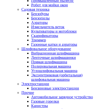
Промышленный пылесос
Робот для мойки окон
Садовая техника
Бензобуры
Бензопилы
Аэраторы
Измельчитель веток
Культиваторы и мотоблоки
Скарификаторы
Триммер
Газонные катки и аэраторы
Шлифовальное оборудование
Вибрационная шлифмашина
Ленточные шлифмашинки
Прямая шлифмашина
Полировальная машина
Углошлифовальная машина
Эксцентриковая (орбитальная)
шлифовальная машина
Электростанции
Бензиновые электростанции
Прочие
Автомобильное зарядное устройство
Газовые горелки
Канистры