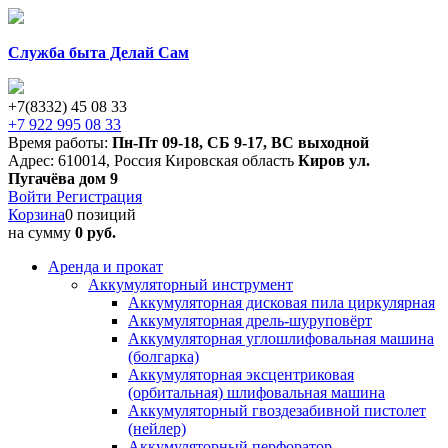
Служба быта Делай Сам
+7(8332) 45 08 33
+7 922 995 08 33
Время работы:
Пн-Пт 09-18
,
СБ 9-17
,
ВС выходной
Адрес:
610014
,
Россия
Кировская область
Киров
ул.
Пугачёва дом 9
Войти
Регистрация
Корзина
0 позиций
на сумму
0 руб.
Аренда и прокат
Аккумуляторный инструмент
Аккумуляторная дисковая пила циркулярная
Аккумуляторная дрель-шуруповёрт
Аккумуляторная углошлифовальная машина
(болгарка)
Аккумуляторная эксцентриковая
(орбитальная) шлифовальная машина
Аккумуляторный гвоздезабивной пистолет
(нейлер)
Аккумуляторный перфоратор