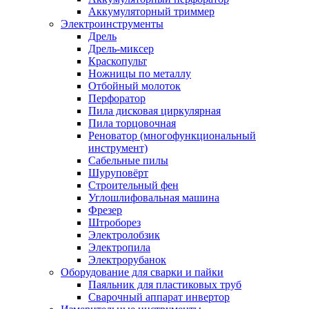
Аккумуляторный триммер
Электроинструменты
Дрель
Дрель-миксер
Краскопульт
Ножницы по металлу
Отбойный молоток
Перфоратор
Пила дисковая циркулярная
Пила торцовочная
Реноватор (многофункциональный
инструмент)
Сабельные пилы
Шуруповёрт
Строительный фен
Углошлифовальная машина
Фрезер
Штроборез
Электролобзик
Электропила
Электрорубанок
Оборудование для сварки и пайки
Паяльник для пластиковых труб
Сварочный аппарат инвертор