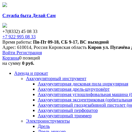
Служба быта Делай Сам
+7(8332) 45 08 33
+7 922 995 08 33
Время работы:
Пн-Пт 09-18
,
СБ 9-17
,
ВС выходной
Адрес:
610014
,
Россия
Кировская область
Киров
ул. Пугачёва 
Войти
Регистрация
Корзина
0 позиций
на сумму
0 руб.
Аренда и прокат
Аккумуляторный инструмент
Аккумуляторная дисковая пила циркулярная
Аккумуляторная дрель-шуруповёрт
Аккумуляторная углошлифовальная машина (б
Аккумуляторная эксцентриковая (орбитальна
Аккумуляторный гвоздезабивной пистолет (н
Аккумуляторный перфоратор
Аккумуляторный триммер
Электроинструменты
Дрель
Дрель-миксер