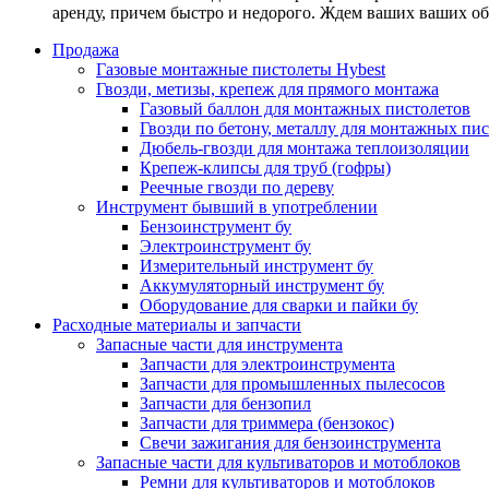
аренду, причем быстро и недорого. Ждем ваших ваших о
Продажа
Газовые монтажные пистолеты Hybest
Гвозди, метизы, крепеж для прямого монтажа
Газовый баллон для монтажных пистолетов
Гвозди по бетону, металлу для монтажных пи
Дюбель-гвозди для монтажа теплоизоляции
Крепеж-клипсы для труб (гофры)
Реечные гвозди по дереву
Инструмент бывший в употреблении
Бензоинструмент бу
Электроинструмент бу
Измерительный инструмент бу
Аккумуляторный инструмент бу
Оборудование для сварки и пайки бу
Расходные материалы и запчасти
Запасные части для инструмента
Запчасти для электроинструмента
Запчасти для промышленных пылесосов
Запчасти для бензопил
Запчасти для триммера (бензокос)
Свечи зажигания для бензоинструмента
Запасные части для культиваторов и мотоблоков
Ремни для культиваторов и мотоблоков