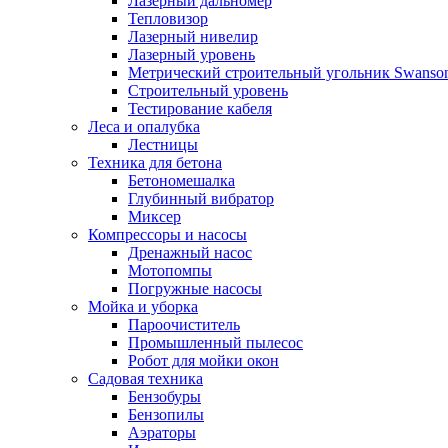
Лазерный дальномер
Тепловизор
Лазерный нивелир
Лазерный уровень
Метрический строительный угольник Swanso
Строительный уровень
Тестирование кабеля
Леса и опалубка
Лестницы
Техника для бетона
Бетономешалка
Глубинный вибратор
Миксер
Компрессоры и насосы
Дренажный насос
Мотопомпы
Погружные насосы
Мойка и уборка
Пароочиститель
Промышленный пылесос
Робот для мойки окон
Садовая техника
Бензобуры
Бензопилы
Аэраторы