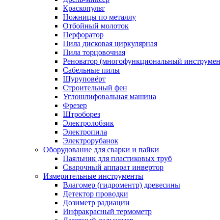
Краскопульт
Ножницы по металлу
Отбойный молоток
Перфоратор
Пила дисковая циркулярная
Пила торцовочная
Реноватор (многофункциональный инструмен
Сабельные пилы
Шуруповёрт
Строительный фен
Углошлифовальная машина
Фрезер
Штроборез
Электролобзик
Электропила
Электрорубанок
Оборудование для сварки и пайки
Паяльник для пластиковых труб
Сварочный аппарат инвертор
Измерительные инструменты
Влагомер (гидроментр) древесины
Детектор проводки
Дозиметр радиации
Инфракрасный термометр