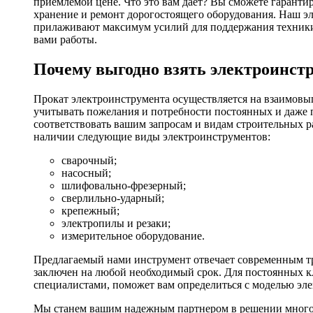
приемлемой цене. Что это вам дает? Вы сможете гаранти
хранение и ремонт дорогостоящего оборудования. Наш эл
прилаживают максимум усилий для поддержания техники в
вами работы.
Почему выгодно взять электроинстр
Прокат электроинструмента осуществляется на взаимовы
учитывать пожелания и потребности постоянных и даже 
соответствовать вашим запросам и видам строительных р
наличии следующие виды электроинструментов:
сварочный;
насосный;
шлифовально-фрезерный;
сверлильно-ударный;
крепежный;
электропилы и резаки;
измерительное оборудование.
Предлагаемый нами инструмент отвечает современным тр
заключен на любой необходимый срок. Для постоянных кл
специалистами, поможет вам определиться с моделью эл
Мы станем вашим надежным партнером в решении многоч