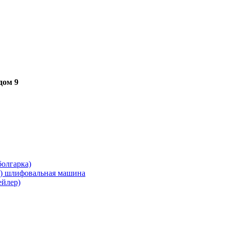
дом 9
олгарка)
я) шлифовальная машина
ейлер)