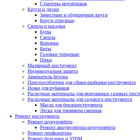
Стартеры мотоблоков
Круги и диски
Зачистные и обдирочные круги
Круги отрезные
Сверла и насадки
Буры
Сверла
Коронки
Биты
Головки торцевые
Пики
Малярный инструмент
Индивидуальня защита
Заменитель бетона
Приспособления для сбрки-разборки инструмента
Ножи для рубанков
Расходные материалы для монтажных газовых пист
Расходные материалы для садового инструмента
Масла для бензоинструмента
Леска для триммера сменная
Ремонт инструмента
Ремонт шуруповёрта
Ремонт аккумулятора шуруповёрта
Ремонт перфоратора
Ремонт болгарки и УШМ