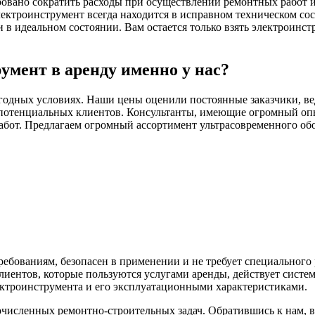
ровано сократить расходы при осуществлении ремонтных работ и 
ектроинструмент всегда находится в исправном техническом со
 идеальном состоянии. Вам остается только взять электроинстр
умент в аренду именно у нас?
годных условиях. Наши цены оценили постоянные заказчики, ве
потенциальных клиентов. Консультанты, имеющие огромный опыт
абот. Предлагаем огромный ассортимент ультрасовременного обо
ебованиям, безопасен в применении и не требует специального
иентов, которые пользуются услугами аренды, действует систе
ектроинструмента и его эксплуатационными характеристиками.
исленных ремонтно-строительных задач. Обратившись к нам, 