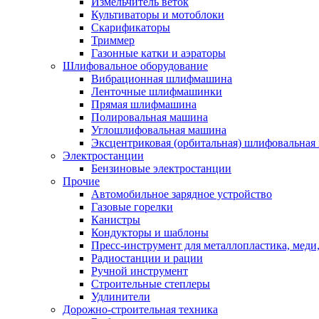
Измельчитель веток
Культиваторы и мотоблоки
Скарификаторы
Триммер
Газонные катки и аэраторы
Шлифовальное оборудование
Вибрационная шлифмашина
Ленточные шлифмашинки
Прямая шлифмашина
Полировальная машина
Углошлифовальная машина
Эксцентриковая (орбитальная) шлифовальная
Электростанции
Бензиновые электростанции
Прочие
Автомобильное зарядное устройство
Газовые горелки
Канистры
Кондукторы и шаблоны
Пресс-инструмент для металлопластика, меди
Радиостанции и рации
Ручной инструмент
Строительные степлеры
Удлинители
Дорожно-строительная техника