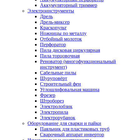
Аккумуляторный триммер
Электроинструменты
Дрель
Дрель-миксер
Краскопульт
Ножницы по металлу
Отбойный молоток
Перфоратор
Пила дисковая циркулярная
Пила торцовочная
Реноватор (многофункциональный
инструмент)
Сабельные пилы
Шуруповёрт
Строительный фен
Углошлифовальная машина
Фрезер
Штроборез
Электролобзик
Электропила
Электрорубанок
Оборудование для сварки и пайки
Паяльник для пластиковых труб
Сварочный аппарат инвертор