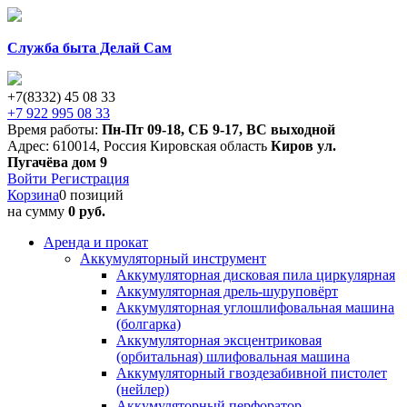
Служба быта Делай Сам
+7(8332) 45 08 33
+7 922 995 08 33
Время работы:
Пн-Пт 09-18
,
СБ 9-17
,
ВС выходной
Адрес:
610014
,
Россия
Кировская область
Киров
ул.
Пугачёва дом 9
Войти
Регистрация
Корзина
0 позиций
на сумму
0 руб.
Аренда и прокат
Аккумуляторный инструмент
Аккумуляторная дисковая пила циркулярная
Аккумуляторная дрель-шуруповёрт
Аккумуляторная углошлифовальная машина
(болгарка)
Аккумуляторная эксцентриковая
(орбитальная) шлифовальная машина
Аккумуляторный гвоздезабивной пистолет
(нейлер)
Аккумуляторный перфоратор