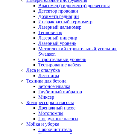
Измерительные инструменты
Влагомер (гидроментр) древесины
Детектор проводки
Дозиметр радиации
Инфракрасный термометр
Лазерный дальномер
Тепловизор
Лазерный нивелир
Лазерный уровень
Метрический строительный угольник
Swanson
Строительный уровень
Тестирование кабеля
Леса и опалубка
Лестницы
Техника для бетона
Бетономешалка
Глубинный вибратор
Миксер
Компрессоры и насосы
Дренажный насос
Мотопомпы
Погружные насосы
Мойка и уборка
Пароочиститель