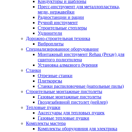
Кондукторы и шаблоны
Пресс-инструмент для металлопластика,
меди, нержавейки
Радиостанции и рации
Ручной инструмент
Строительные степлеры
Удлинители
Дорожно-строительная техника
Виброплиты
Специализированное оборудование
Монтажный инструмент Rehau (Рехау) для
сшитого полиэтилена
Установка алмазного бурения
Станки
Отрезные станки
Плиткорезы
Станки распиловочные (напольные пилы)
Строительные монтажные пистолеты
Газовые монтажные пистолеты
Гвоздезабивной пистолет (нейлер)
Тепловые пушки
Аксессуары для тепловых пушек
Газовые тепловые пушки
Комплекты мастера
Комплекты оборудовния для электрика