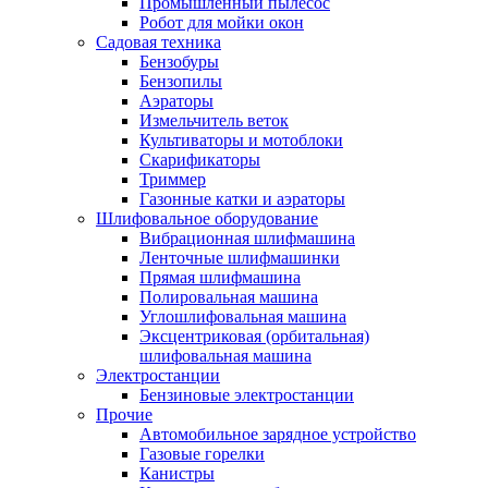
Промышленный пылесос
Робот для мойки окон
Садовая техника
Бензобуры
Бензопилы
Аэраторы
Измельчитель веток
Культиваторы и мотоблоки
Скарификаторы
Триммер
Газонные катки и аэраторы
Шлифовальное оборудование
Вибрационная шлифмашина
Ленточные шлифмашинки
Прямая шлифмашина
Полировальная машина
Углошлифовальная машина
Эксцентриковая (орбитальная)
шлифовальная машина
Электростанции
Бензиновые электростанции
Прочие
Автомобильное зарядное устройство
Газовые горелки
Канистры