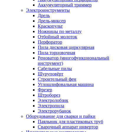
Аккумуляторный триммер
Электроинструменты
Дрель
Дрель-миксер
Краскопульт
Ножницы по металлу
Отбойный молоток
Перфоратор
Пила дисковая циркулярная
Пила торцовочная
Реноватор (многофункциональный
инструмент)
Сабельные пилы
Шуруповёрт
Строительный фен
Углошлифовальная машина
Фрезер
Штроборез
Электролобзик
Электропила
Электрорубанок
Оборудование для сварки и пайки
Паяльник для пластиковых труб
Сварочный аппарат инвертор