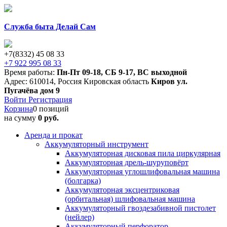
Служба быта Делай Сам
+7(8332) 45 08 33
+7 922 995 08 33
Время работы:
Пн-Пт 09-18
,
СБ 9-17
,
ВС выходной
Адрес:
610014
,
Россия
Кировская область
Киров
ул.
Пугачёва дом 9
Войти
Регистрация
Корзина
0 позиций
на сумму
0 руб.
Аренда и прокат
Аккумуляторный инструмент
Аккумуляторная дисковая пила циркулярная
Аккумуляторная дрель-шуруповёрт
Аккумуляторная углошлифовальная машина
(болгарка)
Аккумуляторная эксцентриковая
(орбитальная) шлифовальная машина
Аккумуляторный гвоздезабивной пистолет
(нейлер)
Аккумуляторный перфоратор