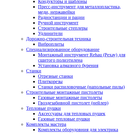
Кондукторы и шаблоны
Пресс-инструмент для металлопластика,
меди, нержавейки
Радиостанции и рации
Ручной инструмент
Строительные степлеры
Удлинители
Дорожно-строительная техника
Виброплиты
Специализированное оборудование
Монтажный инструмент Rehau (Рехау) для
сшитого полиэтилена
Установка алмазного бурения
Станки
Отрезные станки
Плиткорезы
Станки распиловочные (напольные пилы)
Строительные монтажные пистолеты
Газовые монтажные пистолеты
Гвоздезабивной пистолет (нейлер)
Тепловые пушки
Аксессуары для тепловых пушек
Газовые тепловые пушки
Комплекты мастера
Комплекты оборудовния для электрика