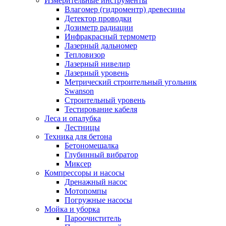
Измерительные инструменты
Влагомер (гидроментр) древесины
Детектор проводки
Дозиметр радиации
Инфракрасный термометр
Лазерный дальномер
Тепловизор
Лазерный нивелир
Лазерный уровень
Метрический строительный угольник
Swanson
Строительный уровень
Тестирование кабеля
Леса и опалубка
Лестницы
Техника для бетона
Бетономешалка
Глубинный вибратор
Миксер
Компрессоры и насосы
Дренажный насос
Мотопомпы
Погружные насосы
Мойка и уборка
Пароочиститель