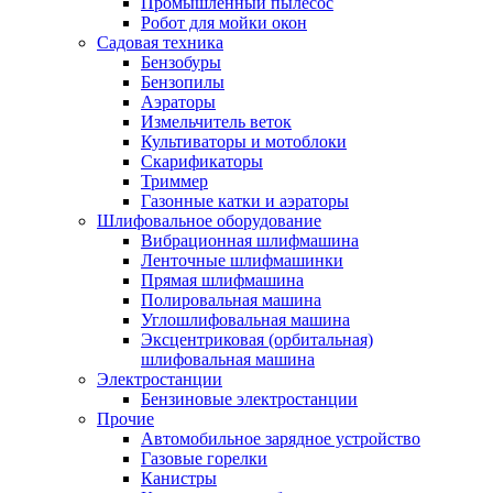
Промышленный пылесос
Робот для мойки окон
Садовая техника
Бензобуры
Бензопилы
Аэраторы
Измельчитель веток
Культиваторы и мотоблоки
Скарификаторы
Триммер
Газонные катки и аэраторы
Шлифовальное оборудование
Вибрационная шлифмашина
Ленточные шлифмашинки
Прямая шлифмашина
Полировальная машина
Углошлифовальная машина
Эксцентриковая (орбитальная)
шлифовальная машина
Электростанции
Бензиновые электростанции
Прочие
Автомобильное зарядное устройство
Газовые горелки
Канистры