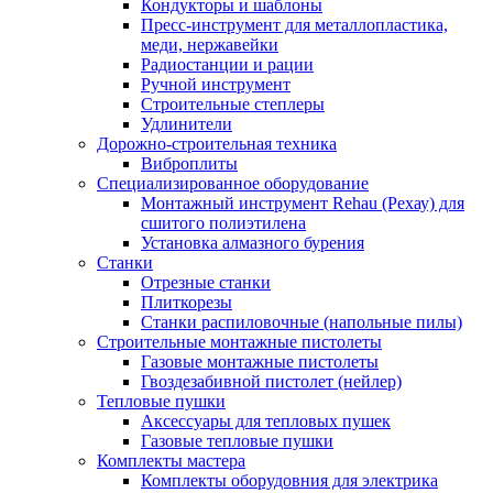
Кондукторы и шаблоны
Пресс-инструмент для металлопластика,
меди, нержавейки
Радиостанции и рации
Ручной инструмент
Строительные степлеры
Удлинители
Дорожно-строительная техника
Виброплиты
Специализированное оборудование
Монтажный инструмент Rehau (Рехау) для
сшитого полиэтилена
Установка алмазного бурения
Станки
Отрезные станки
Плиткорезы
Станки распиловочные (напольные пилы)
Строительные монтажные пистолеты
Газовые монтажные пистолеты
Гвоздезабивной пистолет (нейлер)
Тепловые пушки
Аксессуары для тепловых пушек
Газовые тепловые пушки
Комплекты мастера
Комплекты оборудовния для электрика