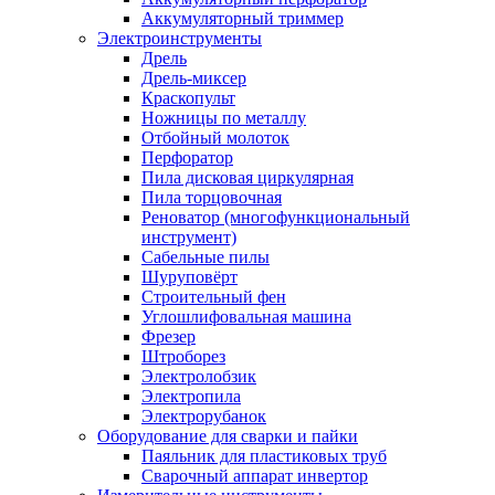
Аккумуляторный триммер
Электроинструменты
Дрель
Дрель-миксер
Краскопульт
Ножницы по металлу
Отбойный молоток
Перфоратор
Пила дисковая циркулярная
Пила торцовочная
Реноватор (многофункциональный
инструмент)
Сабельные пилы
Шуруповёрт
Строительный фен
Углошлифовальная машина
Фрезер
Штроборез
Электролобзик
Электропила
Электрорубанок
Оборудование для сварки и пайки
Паяльник для пластиковых труб
Сварочный аппарат инвертор