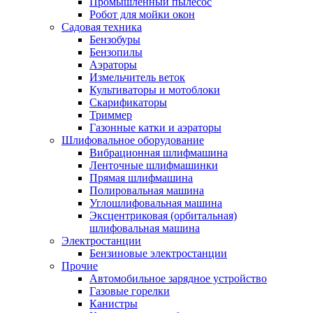
Промышленный пылесос
Робот для мойки окон
Садовая техника
Бензобуры
Бензопилы
Аэраторы
Измельчитель веток
Культиваторы и мотоблоки
Скарификаторы
Триммер
Газонные катки и аэраторы
Шлифовальное оборудование
Вибрационная шлифмашина
Ленточные шлифмашинки
Прямая шлифмашина
Полировальная машина
Углошлифовальная машина
Эксцентриковая (орбитальная)
шлифовальная машина
Электростанции
Бензиновые электростанции
Прочие
Автомобильное зарядное устройство
Газовые горелки
Канистры