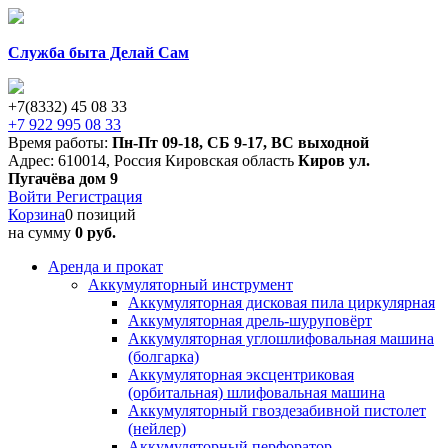
Служба быта Делай Сам
+7(8332) 45 08 33
+7 922 995 08 33
Время работы:
Пн-Пт 09-18
,
СБ 9-17
,
ВС выходной
Адрес:
610014
,
Россия
Кировская область
Киров
ул.
Пугачёва дом 9
Войти
Регистрация
Корзина
0 позиций
на сумму
0 руб.
Аренда и прокат
Аккумуляторный инструмент
Аккумуляторная дисковая пила циркулярная
Аккумуляторная дрель-шуруповёрт
Аккумуляторная углошлифовальная машина
(болгарка)
Аккумуляторная эксцентриковая
(орбитальная) шлифовальная машина
Аккумуляторный гвоздезабивной пистолет
(нейлер)
Аккумуляторный перфоратор