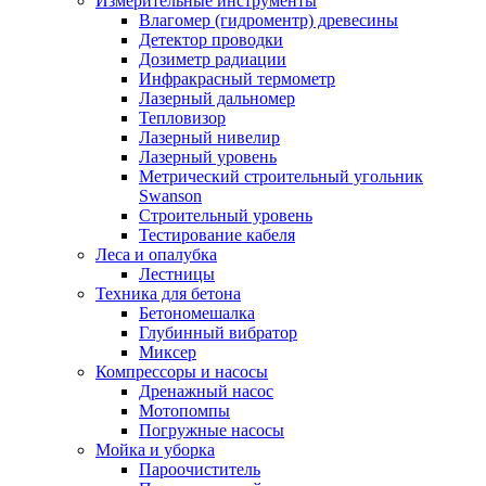
Измерительные инструменты
Влагомер (гидроментр) древесины
Детектор проводки
Дозиметр радиации
Инфракрасный термометр
Лазерный дальномер
Тепловизор
Лазерный нивелир
Лазерный уровень
Метрический строительный угольник
Swanson
Строительный уровень
Тестирование кабеля
Леса и опалубка
Лестницы
Техника для бетона
Бетономешалка
Глубинный вибратор
Миксер
Компрессоры и насосы
Дренажный насос
Мотопомпы
Погружные насосы
Мойка и уборка
Пароочиститель