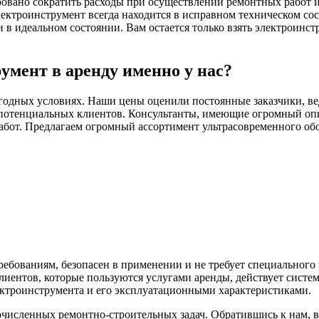
ровано сократить расходы при осуществлении ремонтных работ и 
ектроинструмент всегда находится в исправном техническом со
 идеальном состоянии. Вам остается только взять электроинстр
умент в аренду именно у нас?
годных условиях. Наши цены оценили постоянные заказчики, ве
потенциальных клиентов. Консультанты, имеющие огромный опыт
абот. Предлагаем огромный ассортимент ультрасовременного обо
ебованиям, безопасен в применении и не требует специального
иентов, которые пользуются услугами аренды, действует систе
ектроинструмента и его эксплуатационными характеристиками.
исленных ремонтно-строительных задач. Обратившись к нам, 