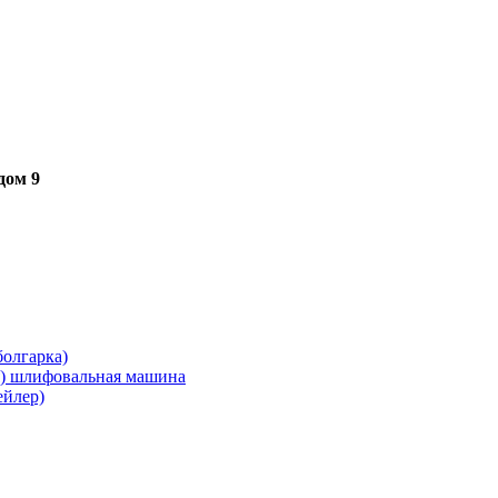
дом 9
олгарка)
я) шлифовальная машина
ейлер)