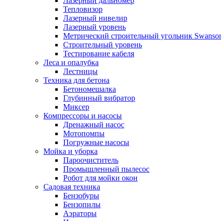
Лазерный дальномер
Тепловизор
Лазерный нивелир
Лазерный уровень
Метрический строительный угольник Swanso
Строительный уровень
Тестирование кабеля
Леса и опалубка
Лестницы
Техника для бетона
Бетономешалка
Глубинный вибратор
Миксер
Компрессоры и насосы
Дренажный насос
Мотопомпы
Погружные насосы
Мойка и уборка
Пароочиститель
Промышленный пылесос
Робот для мойки окон
Садовая техника
Бензобуры
Бензопилы
Аэраторы