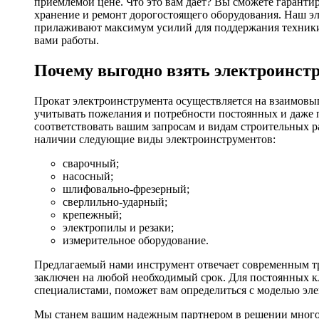
приемлемой цене. Что это вам дает? Вы сможете гаранти
хранение и ремонт дорогостоящего оборудования. Наш эл
прилаживают максимум усилий для поддержания техники в
вами работы.
Почему выгодно взять электроинстр
Прокат электроинструмента осуществляется на взаимовы
учитывать пожелания и потребности постоянных и даже 
соответствовать вашим запросам и видам строительных р
наличии следующие виды электроинструментов:
сварочный;
насосный;
шлифовально-фрезерный;
сверлильно-ударный;
крепежный;
электропилы и резаки;
измерительное оборудование.
Предлагаемый нами инструмент отвечает современным тр
заключен на любой необходимый срок. Для постоянных кл
специалистами, поможет вам определиться с моделью эл
Мы станем вашим надежным партнером в решении многоч