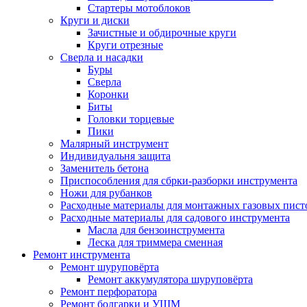
Стартеры мотоблоков
Круги и диски
Зачистные и обдирочные круги
Круги отрезные
Сверла и насадки
Буры
Сверла
Коронки
Биты
Головки торцевые
Пики
Малярный инструмент
Индивидуальня защита
Заменитель бетона
Приспособления для сбрки-разборки инструмента
Ножи для рубанков
Расходные материалы для монтажных газовых пист
Расходные материалы для садового инструмента
Масла для бензоинструмента
Леска для триммера сменная
Ремонт инструмента
Ремонт шуруповёрта
Ремонт аккумулятора шуруповёрта
Ремонт перфоратора
Ремонт болгарки и УШМ