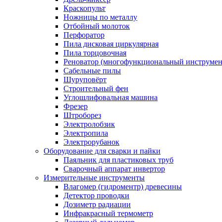
Краскопульт
Ножницы по металлу
Отбойный молоток
Перфоратор
Пила дисковая циркулярная
Пила торцовочная
Реноватор (многофункциональный инструмен
Сабельные пилы
Шуруповёрт
Строительный фен
Углошлифовальная машина
Фрезер
Штроборез
Электролобзик
Электропила
Электрорубанок
Оборудование для сварки и пайки
Паяльник для пластиковых труб
Сварочный аппарат инвертор
Измерительные инструменты
Влагомер (гидроментр) древесины
Детектор проводки
Дозиметр радиации
Инфракрасный термометр