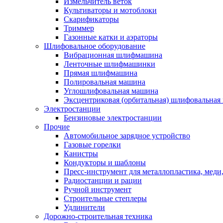
Измельчитель веток
Культиваторы и мотоблоки
Скарификаторы
Триммер
Газонные катки и аэраторы
Шлифовальное оборудование
Вибрационная шлифмашина
Ленточные шлифмашинки
Прямая шлифмашина
Полировальная машина
Углошлифовальная машина
Эксцентриковая (орбитальная) шлифовальная
Электростанции
Бензиновые электростанции
Прочие
Автомобильное зарядное устройство
Газовые горелки
Канистры
Кондукторы и шаблоны
Пресс-инструмент для металлопластика, меди
Радиостанции и рации
Ручной инструмент
Строительные степлеры
Удлинители
Дорожно-строительная техника