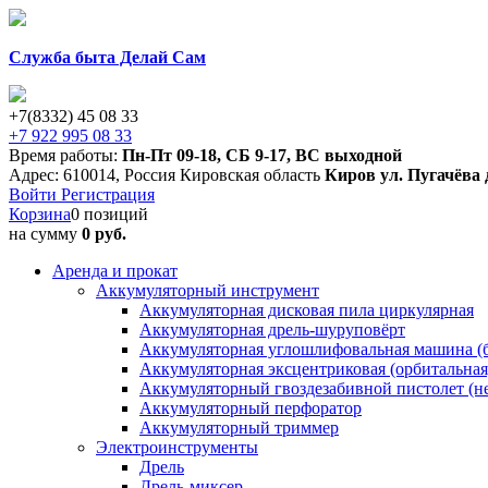
Служба быта Делай Сам
+7(8332) 45 08 33
+7 922 995 08 33
Время работы:
Пн-Пт 09-18
,
СБ 9-17
,
ВС выходной
Адрес:
610014
,
Россия
Кировская область
Киров
ул. Пугачёва 
Войти
Регистрация
Корзина
0 позиций
на сумму
0 руб.
Аренда и прокат
Аккумуляторный инструмент
Аккумуляторная дисковая пила циркулярная
Аккумуляторная дрель-шуруповёрт
Аккумуляторная углошлифовальная машина (б
Аккумуляторная эксцентриковая (орбитальна
Аккумуляторный гвоздезабивной пистолет (н
Аккумуляторный перфоратор
Аккумуляторный триммер
Электроинструменты
Дрель
Дрель-миксер