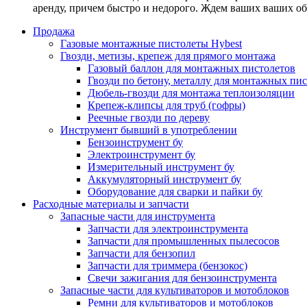
аренду, причем быстро и недорого. Ждем ваших ваших о
Продажа
Газовые монтажные пистолеты Hybest
Гвозди, метизы, крепеж для прямого монтажа
Газовый баллон для монтажных пистолетов
Гвозди по бетону, металлу для монтажных пи
Дюбель-гвозди для монтажа теплоизоляции
Крепеж-клипсы для труб (гофры)
Реечные гвозди по дереву
Инструмент бывший в употреблении
Бензоинструмент бу
Электроинструмент бу
Измерительный инструмент бу
Аккумуляторный инструмент бу
Оборудование для сварки и пайки бу
Расходные материалы и запчасти
Запасные части для инструмента
Запчасти для электроинструмента
Запчасти для промышленных пылесосов
Запчасти для бензопил
Запчасти для триммера (бензокос)
Свечи зажигания для бензоинструмента
Запасные части для культиваторов и мотоблоков
Ремни для культиваторов и мотоблоков