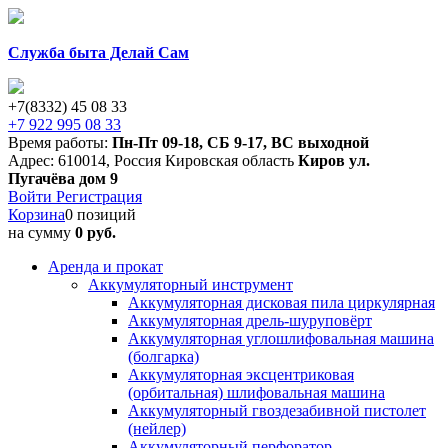
Служба быта Делай Сам
+7(8332) 45 08 33
+7 922 995 08 33
Время работы:
Пн-Пт 09-18
,
СБ 9-17
,
ВС выходной
Адрес:
610014
,
Россия
Кировская область
Киров
ул.
Пугачёва дом 9
Войти
Регистрация
Корзина
0 позиций
на сумму
0 руб.
Аренда и прокат
Аккумуляторный инструмент
Аккумуляторная дисковая пила циркулярная
Аккумуляторная дрель-шуруповёрт
Аккумуляторная углошлифовальная машина
(болгарка)
Аккумуляторная эксцентриковая
(орбитальная) шлифовальная машина
Аккумуляторный гвоздезабивной пистолет
(нейлер)
Аккумуляторный перфоратор