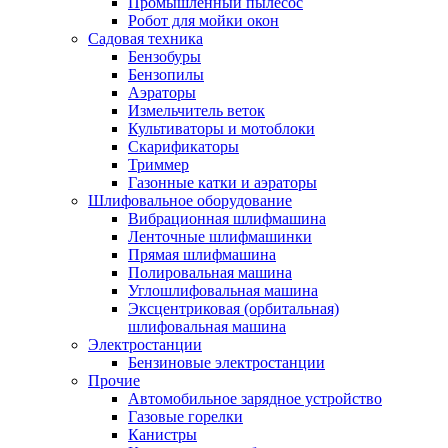
Промышленный пылесос
Робот для мойки окон
Садовая техника
Бензобуры
Бензопилы
Аэраторы
Измельчитель веток
Культиваторы и мотоблоки
Скарификаторы
Триммер
Газонные катки и аэраторы
Шлифовальное оборудование
Вибрационная шлифмашина
Ленточные шлифмашинки
Прямая шлифмашина
Полировальная машина
Углошлифовальная машина
Эксцентриковая (орбитальная)
шлифовальная машина
Электростанции
Бензиновые электростанции
Прочие
Автомобильное зарядное устройство
Газовые горелки
Канистры