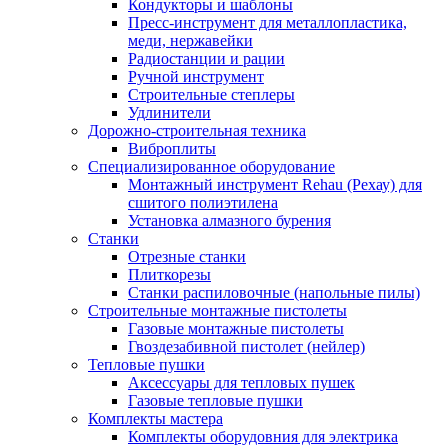
Кондукторы и шаблоны
Пресс-инструмент для металлопластика,
меди, нержавейки
Радиостанции и рации
Ручной инструмент
Строительные степлеры
Удлинители
Дорожно-строительная техника
Виброплиты
Специализированное оборудование
Монтажный инструмент Rehau (Рехау) для
сшитого полиэтилена
Установка алмазного бурения
Станки
Отрезные станки
Плиткорезы
Станки распиловочные (напольные пилы)
Строительные монтажные пистолеты
Газовые монтажные пистолеты
Гвоздезабивной пистолет (нейлер)
Тепловые пушки
Аксессуары для тепловых пушек
Газовые тепловые пушки
Комплекты мастера
Комплекты оборудовния для электрика