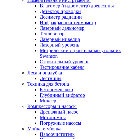
Измерительные инструменты
Влагомер (гидроментр) древесины
Детектор проводки
Дозиметр радиации
Инфракрасный термометр
Лазерный дальномер
Тепловизор
Лазерный нивелир
Лазерный уровень
Метрический строительный угольник
Swanson
Строительный уровень
Тестирование кабеля
Леса и опалубка
Лестницы
Техника для бетона
Бетономешалка
Глубинный вибратор
Миксер
Компрессоры и насосы
Дренажный насос
Мотопомпы
Погружные насосы
Мойка и уборка
Пароочиститель