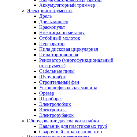
Аккумуляторный триммер
Электроинструменты
Дрель
Дрель-миксер
Краскопульт
Ножницы по металлу
Отбойный молоток
Перфоратор
Пила дисковая циркулярная
Пила торцовочная
Реноватор (многофункциональный
инструмент)
Сабельные пилы
Шуруповёрт
Строительный фен
Углошлифовальная машина
Фрезер
Штроборез
Электролобзик
Электропила
Электрорубанок
Оборудование для сварки и пайки
Паяльник для пластиковых труб
Сварочный аппарат инвертор