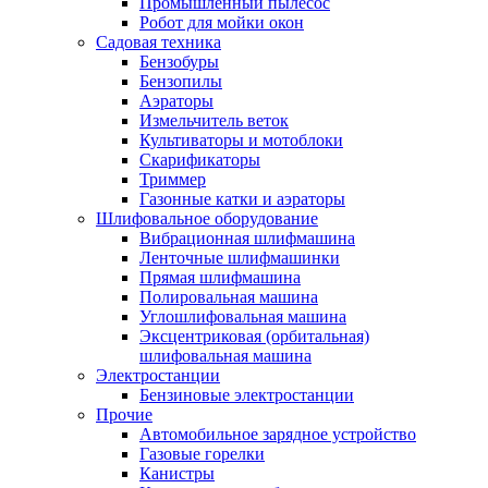
Промышленный пылесос
Робот для мойки окон
Садовая техника
Бензобуры
Бензопилы
Аэраторы
Измельчитель веток
Культиваторы и мотоблоки
Скарификаторы
Триммер
Газонные катки и аэраторы
Шлифовальное оборудование
Вибрационная шлифмашина
Ленточные шлифмашинки
Прямая шлифмашина
Полировальная машина
Углошлифовальная машина
Эксцентриковая (орбитальная)
шлифовальная машина
Электростанции
Бензиновые электростанции
Прочие
Автомобильное зарядное устройство
Газовые горелки
Канистры