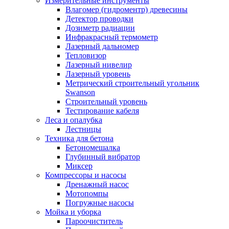
Измерительные инструменты
Влагомер (гидроментр) древесины
Детектор проводки
Дозиметр радиации
Инфракрасный термометр
Лазерный дальномер
Тепловизор
Лазерный нивелир
Лазерный уровень
Метрический строительный угольник
Swanson
Строительный уровень
Тестирование кабеля
Леса и опалубка
Лестницы
Техника для бетона
Бетономешалка
Глубинный вибратор
Миксер
Компрессоры и насосы
Дренажный насос
Мотопомпы
Погружные насосы
Мойка и уборка
Пароочиститель