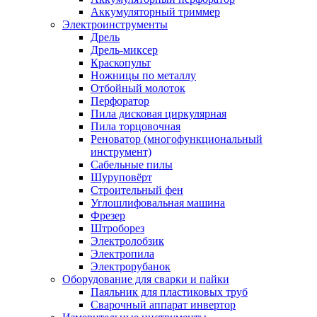
Аккумуляторный триммер
Электроинструменты
Дрель
Дрель-миксер
Краскопульт
Ножницы по металлу
Отбойный молоток
Перфоратор
Пила дисковая циркулярная
Пила торцовочная
Реноватор (многофункциональный
инструмент)
Сабельные пилы
Шуруповёрт
Строительный фен
Углошлифовальная машина
Фрезер
Штроборез
Электролобзик
Электропила
Электрорубанок
Оборудование для сварки и пайки
Паяльник для пластиковых труб
Сварочный аппарат инвертор