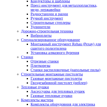
Кондукторы и шаблоны
Пресс-инструмент для металлопластика,
меди, нержавейки
Радиостанции и рации
Ручной инструмент
Строительные степлеры
Удлинители
Дорожно-строительная техника
Виброплиты
Специализированное оборудование
Монтажный инструмент Rehau (Рехау) для
сшитого полиэтилена
Установка алмазного бурения
Станки
Отрезные станки
Плиткорезы
Станки распиловочные (напольные пилы)
Строительные монтажные пистолеты
Газовые монтажные пистолеты
Гвоздезабивной пистолет (нейлер)
Тепловые пушки
Аксессуары для тепловых пушек
Газовые тепловые пушки
Комплекты мастера
Комплекты оборудовния для электрика