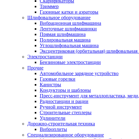
Скарификаторы
Триммер
Газонные катки и аэраторы
Шлифовальное оборудование
Вибрационная шлифмашина
Ленточные шлифмашинки
Прямая шлифмашина
Полировальная машина
Углошлифовальная машина
Эксцентриковая (орбитальная) шлифовальная
Электростанции
Бензиновые электростанции
Прочие
Автомобильное зарядное устройство
Газовые горелки
Канистры
Кондукторы и шаблоны
Пресс-инструмент для металлопластика, меди
Радиостанции и рации
Ручной инструмент
Строительные степлеры
Удлинители
Дорожно-строительная техника
Виброплиты
Специализированное оборудование