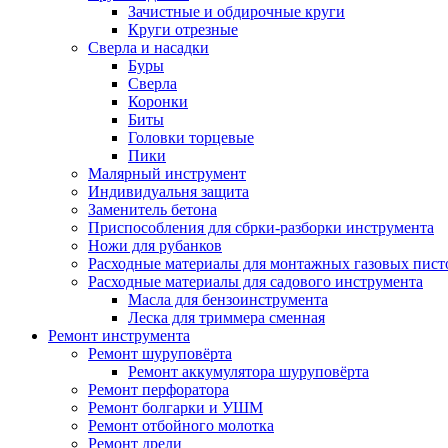
Зачистные и обдирочные круги
Круги отрезные
Сверла и насадки
Буры
Сверла
Коронки
Биты
Головки торцевые
Пики
Малярный инструмент
Индивидуальня защита
Заменитель бетона
Приспособления для сбрки-разборки инструмента
Ножи для рубанков
Расходные материалы для монтажных газовых пист
Расходные материалы для садового инструмента
Масла для бензоинструмента
Леска для триммера сменная
Ремонт инструмента
Ремонт шуруповёрта
Ремонт аккумулятора шуруповёрта
Ремонт перфоратора
Ремонт болгарки и УШМ
Ремонт отбойного молотка
Ремонт дрели