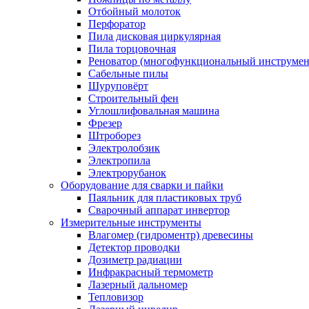
Отбойный молоток
Перфоратор
Пила дисковая циркулярная
Пила торцовочная
Реноватор (многофункциональный инструмен
Сабельные пилы
Шуруповёрт
Строительный фен
Углошлифовальная машина
Фрезер
Штроборез
Электролобзик
Электропила
Электрорубанок
Оборудование для сварки и пайки
Паяльник для пластиковых труб
Сварочный аппарат инвертор
Измерительные инструменты
Влагомер (гидроментр) древесины
Детектор проводки
Дозиметр радиации
Инфракрасный термометр
Лазерный дальномер
Тепловизор