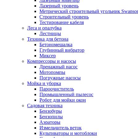
Лазерный нивелир
Лазерный уровень
Метрический строительный угольник Swanso
Строительный уровень
Тестирование кабеля
Леса и опалубка
Лестницы
Техника для бетона
Бетономешалка
Глубинный вибратор
Миксер
Компрессоры и насосы
Дренажный насос
Мотопомпы
Погружные насосы
Мойка и уборка
Пароочиститель
Промышленный пылесос
Робот для мойки окон
Садовая техника
Бензобуры
Бензопилы
Аэраторы
Измельчитель веток
Культиваторы и мотоблоки