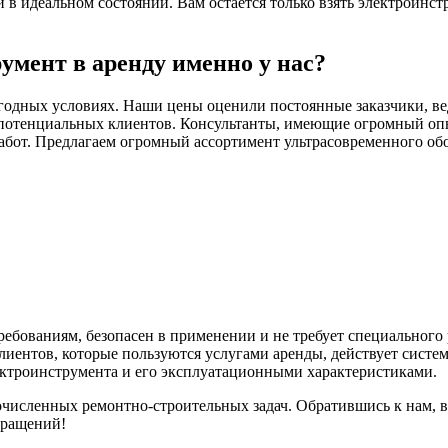
 идеальном состоянии. Вам остается только взять электроинстр
умент в аренду именно у нас?
годных условиях. Наши цены оценили постоянные заказчики, ве
потенциальных клиентов. Консультанты, имеющие огромный опыт
абот. Предлагаем огромный ассортимент ультрасовременного обо
ебованиям, безопасен в применении и не требует специального
иентов, которые пользуются услугами аренды, действует систе
ектроинструмента и его эксплуатационными характеристиками.
исленных ремонтно-строительных задач. Обратившись к нам, 
бращений!