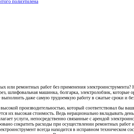
итого полиэтилена
ных или ремонтных работ без применения электроинструмента? 
ез, шлифовальная машинка, болгарка, электролобзик, которые о
 выполнить даже самую трудоемкую работу в сжатые сроки и бе
с высокой производительностью, который соответствовал бы в
тся их высокая стоимость. Ведь нерационально вкладывать деньг
лагает услуги, непосредственно связанные с арендой электроин
ровано сократить расходы при осуществлении ремонтных работ и 
ектроинструмент всегда находится в исправном техническом со