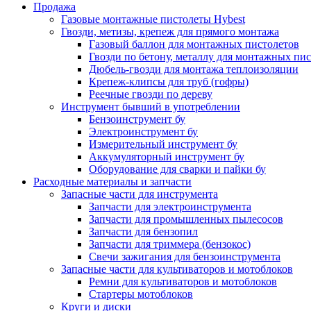
Продажа
Газовые монтажные пистолеты Hybest
Гвозди, метизы, крепеж для прямого монтажа
Газовый баллон для монтажных пистолетов
Гвозди по бетону, металлу для монтажных пи
Дюбель-гвозди для монтажа теплоизоляции
Крепеж-клипсы для труб (гофры)
Реечные гвозди по дереву
Инструмент бывший в употреблении
Бензоинструмент бу
Электроинструмент бу
Измерительный инструмент бу
Аккумуляторный инструмент бу
Оборудование для сварки и пайки бу
Расходные материалы и запчасти
Запасные части для инструмента
Запчасти для электроинструмента
Запчасти для промышленных пылесосов
Запчасти для бензопил
Запчасти для триммера (бензокос)
Свечи зажигания для бензоинструмента
Запасные части для культиваторов и мотоблоков
Ремни для культиваторов и мотоблоков
Стартеры мотоблоков
Круги и диски