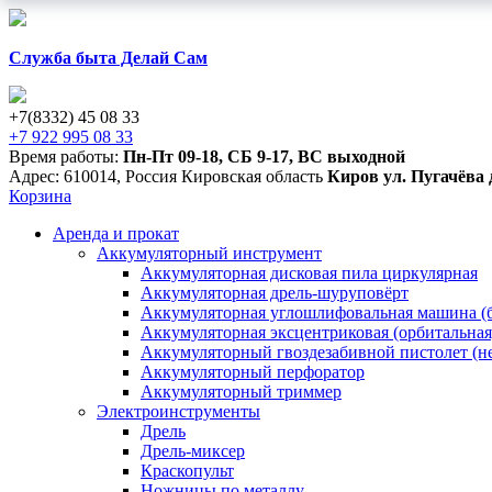
Служба быта Делай Сам
+7(8332) 45 08 33
+7 922 995 08 33
Время работы:
Пн-Пт 09-18
,
СБ 9-17
,
ВС выходной
Адрес:
610014
,
Россия
Кировская область
Киров
ул. Пугачёва 
Корзина
Аренда и прокат
Аккумуляторный инструмент
Аккумуляторная дисковая пила циркулярная
Аккумуляторная дрель-шуруповёрт
Аккумуляторная углошлифовальная машина (б
Аккумуляторная эксцентриковая (орбитальна
Аккумуляторный гвоздезабивной пистолет (н
Аккумуляторный перфоратор
Аккумуляторный триммер
Электроинструменты
Дрель
Дрель-миксер
Краскопульт
Ножницы по металлу