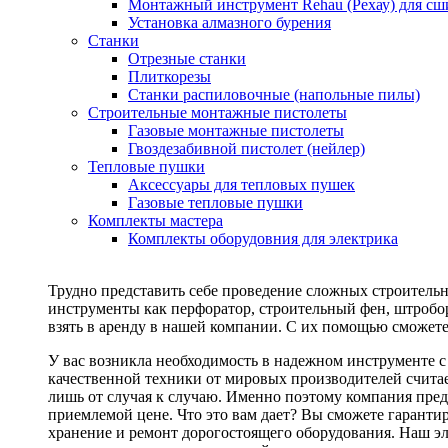
Монтажный инструмент Rehau (Рехау) для сш
Установка алмазного бурения
Станки
Отрезные станки
Плиткорезы
Станки распиловочные (напольные пилы)
Строительные монтажные пистолеты
Газовые монтажные пистолеты
Гвоздезабивной пистолет (нейлер)
Тепловые пушки
Аксессуары для тепловых пушек
Газовые тепловые пушки
Комплекты мастера
Комплекты оборудовния для электрика
Трудно представить себе проведение сложных строитель
инструменты как перфоратор, строительный фен, штробор
взять в аренду в нашей компании. С их помощью сможете
У вас возникла необходимость в надежном инструменте 
качественной техники от мировых производителей считае
лишь от случая к случаю. Именно поэтому компания пред
приемлемой цене. Что это вам дает? Вы сможете гаранти
хранение и ремонт дорогостоящего оборудования. Наш эл