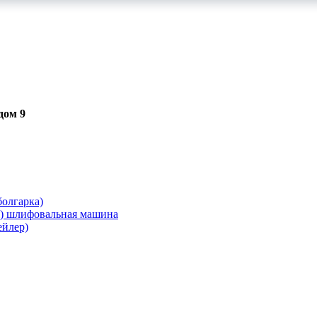
дом 9
олгарка)
я) шлифовальная машина
ейлер)