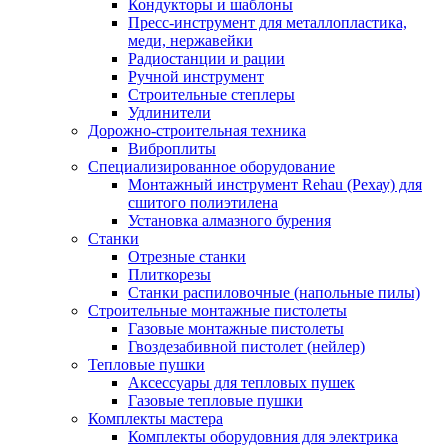
Кондукторы и шаблоны
Пресс-инструмент для металлопластика,
меди, нержавейки
Радиостанции и рации
Ручной инструмент
Строительные степлеры
Удлинители
Дорожно-строительная техника
Виброплиты
Специализированное оборудование
Монтажный инструмент Rehau (Рехау) для
сшитого полиэтилена
Установка алмазного бурения
Станки
Отрезные станки
Плиткорезы
Станки распиловочные (напольные пилы)
Строительные монтажные пистолеты
Газовые монтажные пистолеты
Гвоздезабивной пистолет (нейлер)
Тепловые пушки
Аксессуары для тепловых пушек
Газовые тепловые пушки
Комплекты мастера
Комплекты оборудовния для электрика