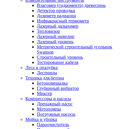
Измерительные инструменты
Влагомер (гидроментр) древесины
Детектор проводки
Дозиметр радиации
Инфракрасный термометр
Лазерный дальномер
Тепловизор
Лазерный нивелир
Лазерный уровень
Метрический строительный угольник
Swanson
Строительный уровень
Тестирование кабеля
Леса и опалубка
Лестницы
Техника для бетона
Бетономешалка
Глубинный вибратор
Миксер
Компрессоры и насосы
Дренажный насос
Мотопомпы
Погружные насосы
Мойка и уборка
Пароочиститель