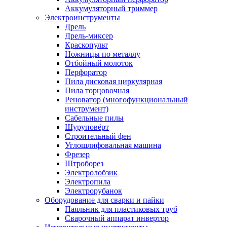
Аккумуляторный триммер
Электроинструменты
Дрель
Дрель-миксер
Краскопульт
Ножницы по металлу
Отбойный молоток
Перфоратор
Пила дисковая циркулярная
Пила торцовочная
Реноватор (многофункциональный
инструмент)
Сабельные пилы
Шуруповёрт
Строительный фен
Углошлифовальная машина
Фрезер
Штроборез
Электролобзик
Электропила
Электрорубанок
Оборудование для сварки и пайки
Паяльник для пластиковых труб
Сварочный аппарат инвертор