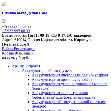
Служба быта Делай Сам
+7(8332) 45 08 33
+7 922 995 08 33
Время работы:
Пн-Пт 09-18
,
СБ 9-17
,
ВС выходной
Адрес:
610014
,
Россия
Кировская область
Киров
ул.
Пугачёва дом 9
Войти
Регистрация
Корзина
0 позиций
на сумму
0 руб.
Аренда и прокат
Аккумуляторный инструмент
Аккумуляторная дисковая пила циркулярная
Аккумуляторная дрель-шуруповёрт
Аккумуляторная углошлифовальная машина
(болгарка)
Аккумуляторная эксцентриковая
(орбитальная) шлифовальная машина
Аккумуляторный гвоздезабивной пистолет
(нейлер)
Аккумуляторный перфоратор