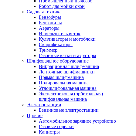
Промышленный пылесос
Робот для мойки окон
Садовая техника
Бензобуры
Бензопилы
Аэраторы
Измельчитель веток
Культиваторы и мотоблоки
Скарификаторы
Триммер
Газонные катки и аэраторы
Шлифовальное оборудование
Вибрационная шлифмашина
Ленточные шлифмашинки
Прямая шлифмашина
Полировальная машина
Углошлифовальная машина
Эксцентриковая (орбитальная)
шлифовальная машина
Электростанции
Бензиновые электростанции
Прочие
Автомобильное зарядное устройство
Газовые горелки
Канистры