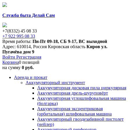
Служба быта Делай Сам
+7(8332) 45 08 33
+7 922 995 08 33
Время работы:
Пн-Пт 09-18
,
СБ 9-17
,
ВС выходной
Адрес:
610014
,
Россия
Кировская область
Киров
ул.
Пугачёва дом 9
Войти
Регистрация
Корзина
0 позиций
на сумму
0 руб.
Аренда и прокат
Аккумуляторный инструмент
Аккумуляторная дисковая пила циркулярная
Аккумуляторная дрель-шуруповёрт
Аккумуляторная углошлифовальная машина
(болгарка)
Аккумуляторная эксцентриковая
(орбитальная) шлифовальная машина
Аккумуляторный гвоздезабивной пистолет
(нейлер)
Аккумуляторный перфоратор