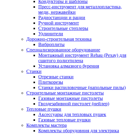
Кондукторы и шаблоны
Пресс-инструмент для металлопластика,
меди, нержавейки
Радиостанции и рации
Ручной инструмент
Строительные степлеры
Удлинители
Дорожно-строительная техника
Виброплиты
Специализированное оборудование
Монтажный инструмент Rehau (Рехау) для
сшитого полиэтилена
Установка алмазного бурения
Станки
Отрезные станки
Плиткорезы
Станки распиловочные (напольные пилы)
Строительные монтажные пистолеты
Газовые монтажные пистолеты
Гвоздезабивной пистолет (нейлер)
Тепловые пушки
Аксессуары для тепловых пушек
Газовые тепловые пушки
Комплекты мастера
Комплекты оборудовния для электрика