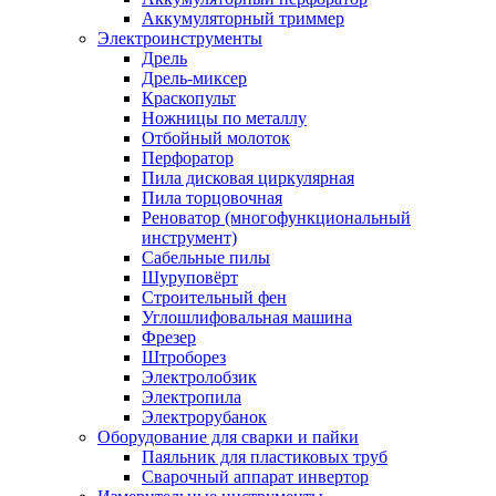
Аккумуляторный триммер
Электроинструменты
Дрель
Дрель-миксер
Краскопульт
Ножницы по металлу
Отбойный молоток
Перфоратор
Пила дисковая циркулярная
Пила торцовочная
Реноватор (многофункциональный
инструмент)
Сабельные пилы
Шуруповёрт
Строительный фен
Углошлифовальная машина
Фрезер
Штроборез
Электролобзик
Электропила
Электрорубанок
Оборудование для сварки и пайки
Паяльник для пластиковых труб
Сварочный аппарат инвертор