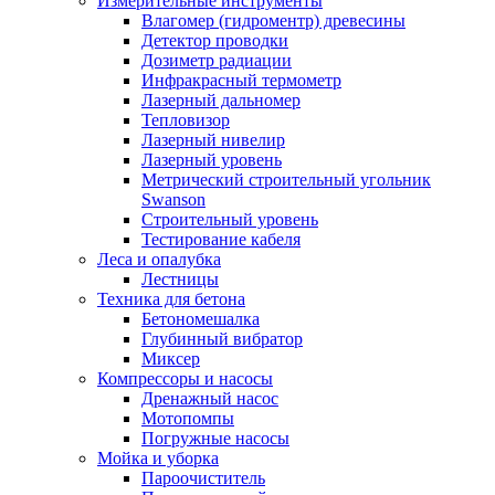
Измерительные инструменты
Влагомер (гидроментр) древесины
Детектор проводки
Дозиметр радиации
Инфракрасный термометр
Лазерный дальномер
Тепловизор
Лазерный нивелир
Лазерный уровень
Метрический строительный угольник
Swanson
Строительный уровень
Тестирование кабеля
Леса и опалубка
Лестницы
Техника для бетона
Бетономешалка
Глубинный вибратор
Миксер
Компрессоры и насосы
Дренажный насос
Мотопомпы
Погружные насосы
Мойка и уборка
Пароочиститель