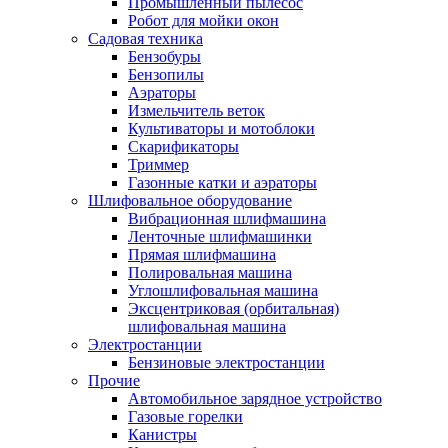
Промышленный пылесос
Робот для мойки окон
Садовая техника
Бензобуры
Бензопилы
Аэраторы
Измельчитель веток
Культиваторы и мотоблоки
Скарификаторы
Триммер
Газонные катки и аэраторы
Шлифовальное оборудование
Вибрационная шлифмашина
Ленточные шлифмашинки
Прямая шлифмашина
Полировальная машина
Углошлифовальная машина
Эксцентриковая (орбитальная)
шлифовальная машина
Электростанции
Бензиновые электростанции
Прочие
Автомобильное зарядное устройство
Газовые горелки
Канистры