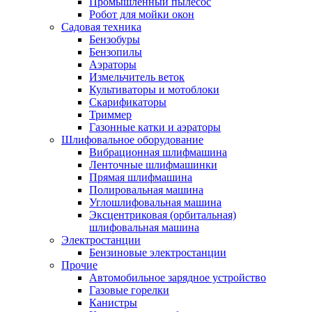
Промышленный пылесос
Робот для мойки окон
Садовая техника
Бензобуры
Бензопилы
Аэраторы
Измельчитель веток
Культиваторы и мотоблоки
Скарификаторы
Триммер
Газонные катки и аэраторы
Шлифовальное оборудование
Вибрационная шлифмашина
Ленточные шлифмашинки
Прямая шлифмашина
Полировальная машина
Углошлифовальная машина
Эксцентриковая (орбитальная)
шлифовальная машина
Электростанции
Бензиновые электростанции
Прочие
Автомобильное зарядное устройство
Газовые горелки
Канистры