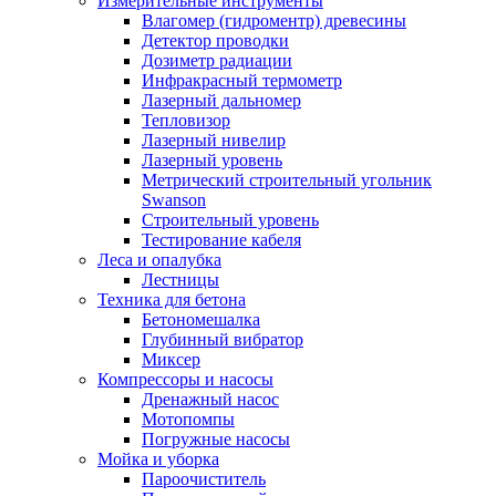
Измерительные инструменты
Влагомер (гидроментр) древесины
Детектор проводки
Дозиметр радиации
Инфракрасный термометр
Лазерный дальномер
Тепловизор
Лазерный нивелир
Лазерный уровень
Метрический строительный угольник
Swanson
Строительный уровень
Тестирование кабеля
Леса и опалубка
Лестницы
Техника для бетона
Бетономешалка
Глубинный вибратор
Миксер
Компрессоры и насосы
Дренажный насос
Мотопомпы
Погружные насосы
Мойка и уборка
Пароочиститель