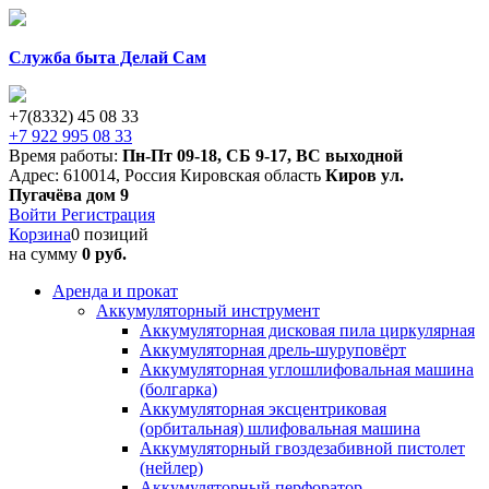
Служба быта Делай Сам
+7(8332) 45 08 33
+7 922 995 08 33
Время работы:
Пн-Пт 09-18
,
СБ 9-17
,
ВС выходной
Адрес:
610014
,
Россия
Кировская область
Киров
ул.
Пугачёва дом 9
Войти
Регистрация
Корзина
0 позиций
на сумму
0 руб.
Аренда и прокат
Аккумуляторный инструмент
Аккумуляторная дисковая пила циркулярная
Аккумуляторная дрель-шуруповёрт
Аккумуляторная углошлифовальная машина
(болгарка)
Аккумуляторная эксцентриковая
(орбитальная) шлифовальная машина
Аккумуляторный гвоздезабивной пистолет
(нейлер)
Аккумуляторный перфоратор