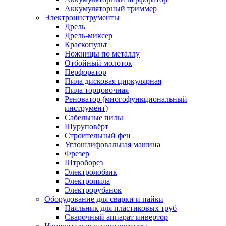
Аккумуляторный триммер
Электроинструменты
Дрель
Дрель-миксер
Краскопульт
Ножницы по металлу
Отбойный молоток
Перфоратор
Пила дисковая циркулярная
Пила торцовочная
Реноватор (многофункциональный
инструмент)
Сабельные пилы
Шуруповёрт
Строительный фен
Углошлифовальная машина
Фрезер
Штроборез
Электролобзик
Электропила
Электрорубанок
Оборудование для сварки и пайки
Паяльник для пластиковых труб
Сварочный аппарат инвертор