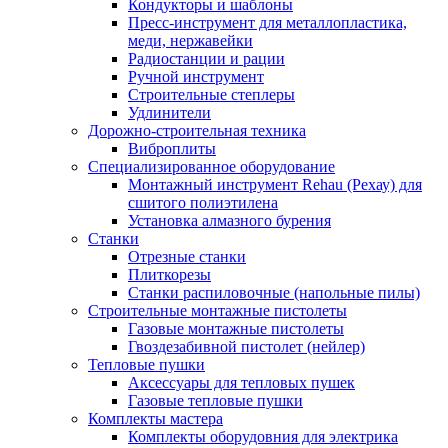
Кондукторы и шаблоны
Пресс-инструмент для металлопластика,
меди, нержавейки
Радиостанции и рации
Ручной инструмент
Строительные степлеры
Удлинители
Дорожно-строительная техника
Виброплиты
Специализированное оборудование
Монтажный инструмент Rehau (Рехау) для
сшитого полиэтилена
Установка алмазного бурения
Станки
Отрезные станки
Плиткорезы
Станки распиловочные (напольные пилы)
Строительные монтажные пистолеты
Газовые монтажные пистолеты
Гвоздезабивной пистолет (нейлер)
Тепловые пушки
Аксессуары для тепловых пушек
Газовые тепловые пушки
Комплекты мастера
Комплекты оборудовния для электрика