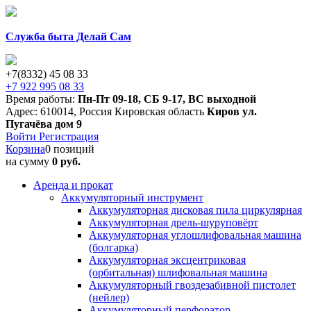
Служба быта Делай Сам
+7(8332) 45 08 33
+7 922 995 08 33
Время работы:
Пн-Пт 09-18
,
СБ 9-17
,
ВС выходной
Адрес:
610014
,
Россия
Кировская область
Киров
ул.
Пугачёва дом 9
Войти
Регистрация
Корзина
0 позиций
на сумму
0 руб.
Аренда и прокат
Аккумуляторный инструмент
Аккумуляторная дисковая пила циркулярная
Аккумуляторная дрель-шуруповёрт
Аккумуляторная углошлифовальная машина
(болгарка)
Аккумуляторная эксцентриковая
(орбитальная) шлифовальная машина
Аккумуляторный гвоздезабивной пистолет
(нейлер)
Аккумуляторный перфоратор