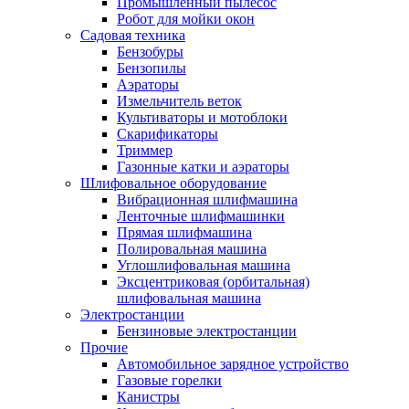
Промышленный пылесос
Робот для мойки окон
Садовая техника
Бензобуры
Бензопилы
Аэраторы
Измельчитель веток
Культиваторы и мотоблоки
Скарификаторы
Триммер
Газонные катки и аэраторы
Шлифовальное оборудование
Вибрационная шлифмашина
Ленточные шлифмашинки
Прямая шлифмашина
Полировальная машина
Углошлифовальная машина
Эксцентриковая (орбитальная)
шлифовальная машина
Электростанции
Бензиновые электростанции
Прочие
Автомобильное зарядное устройство
Газовые горелки
Канистры