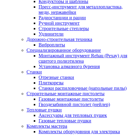
Кондукторы и шаблоны
Пресс-инструмент для металлопластика,
меди, нержавейки
Радиостанции и рации
Ручной инструмент
Строительные степлеры
Удлинители
Дорожно-строительная техника
Виброплиты
Специализированное оборудование
Монтажный инструмент Rehau (Рехау) для
сшитого полиэтилена
Установка алмазного бурения
Станки
Отрезные станки
Плиткорезы
Станки распиловочные (напольные пилы)
Строительные монтажные пистолеты
Газовые монтажные пистолеты
Гвоздезабивной пистолет (нейлер)
Тепловые пушки
Аксессуары для тепловых пушек
Газовые тепловые пушки
Комплекты мастера
Комплекты оборудовния для электрика