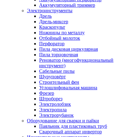
Аккумуляторный триммер
Электроинструменты
Дрель
Дрель-миксер
Краскопульт
Ножницы по металлу
Отбойный молоток
Перфоратор
Пила дисковая циркулярная
Пила торцовочная
Реноватор (многофункциональный
инструмент)
Сабельные пилы
Шуруповёрт
Строительный фен
Углошлифовальная машина
Фрезер
Штроборез
Электролобзик
Электропила
Электрорубанок
Оборудование для сварки и пайки
Паяльник для пластиковых труб
Сварочный аппарат инвертор