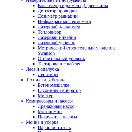
Измерительные инструменты
Влагомер (гидроментр) древесины
Детектор проводки
Дозиметр радиации
Инфракрасный термометр
Лазерный дальномер
Тепловизор
Лазерный нивелир
Лазерный уровень
Метрический строительный угольник
Swanson
Строительный уровень
Тестирование кабеля
Леса и опалубка
Лестницы
Техника для бетона
Бетономешалка
Глубинный вибратор
Миксер
Компрессоры и насосы
Дренажный насос
Мотопомпы
Погружные насосы
Мойка и уборка
Пароочиститель