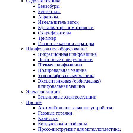
Садовая техника
Бензобуры
Бензопилы
Аэраторы
Измельчитель веток
Культиваторы и мотоблоки
Скарификаторы
Триммер
Газонные катки и аэраторы
Шлифовальное оборудование
Вибрационная шлифмашина
Ленточные шлифмашинки
Прямая шлифмашина
Полировальная машина
Углошлифовальная машина
Эксцентриковая (орбитальная)
шлифовальная машина
Электростанции
Бензиновые электростанции
Прочие
Автомобильное зарядное устройство
Газовые горелки
Канистры
Кондукторы и шаблоны
Пресс-инструмент для металлопластика,