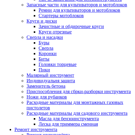
Запасные части для культиваторов и мотоблоков
Ремни для культиваторов и мотоблоков
Стартеры мотоблоков
Круги и диски
Зачистные и обдирочные круги
Круги отрезные
Сверла и насадки
Буры
Сверла
Коронки
Биты
Головки торцевые
Пики
Малярный инструмент
Индивидуальня защита
Заменитель бетона
Приспособления для сбрки-разборки инструмента
Ножи для рубанков
Расходные материалы для монтажных газовых
пистолетов
Расходные материалы для садового инструмента
Масла для бензоинструмента
Леска для триммера сменная
Ремонт инструмента
Ремонт шуруповёрта