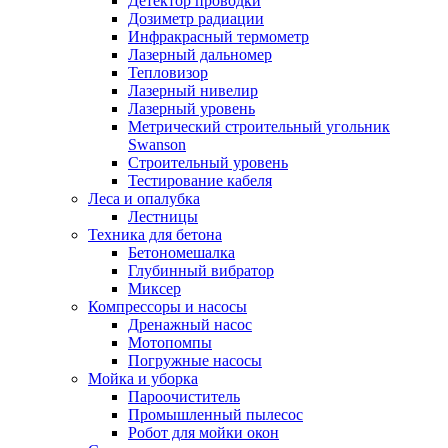
Детектор проводки
Дозиметр радиации
Инфракрасный термометр
Лазерный дальномер
Тепловизор
Лазерный нивелир
Лазерный уровень
Метрический строительный угольник
Swanson
Строительный уровень
Тестирование кабеля
Леса и опалубка
Лестницы
Техника для бетона
Бетономешалка
Глубинный вибратор
Миксер
Компрессоры и насосы
Дренажный насос
Мотопомпы
Погружные насосы
Мойка и уборка
Пароочиститель
Промышленный пылесос
Робот для мойки окон