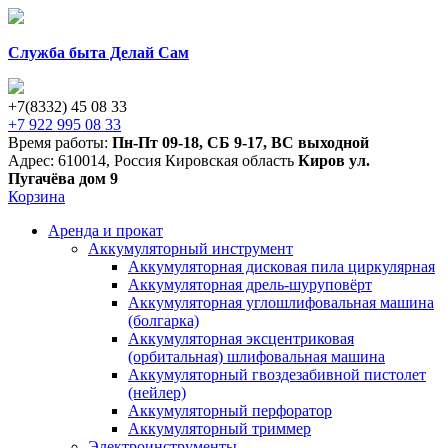
Служба быта Делай Сам
+7(8332) 45 08 33
+7 922 995 08 33
Время работы:
Пн-Пт 09-18
,
СБ 9-17
,
ВС выходной
Адрес:
610014
,
Россия
Кировская область
Киров
ул.
Пугачёва дом 9
Корзина
Аренда и прокат
Аккумуляторный инструмент
Аккумуляторная дисковая пила циркулярная
Аккумуляторная дрель-шуруповёрт
Аккумуляторная углошлифовальная машина
(болгарка)
Аккумуляторная эксцентриковая
(орбитальная) шлифовальная машина
Аккумуляторный гвоздезабивной пистолет
(нейлер)
Аккумуляторный перфоратор
Аккумуляторный триммер
Электроинструменты