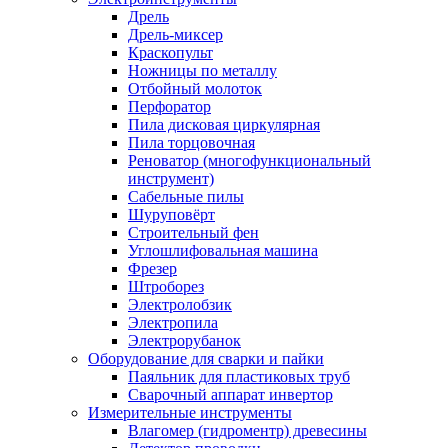
Дрель
Дрель-миксер
Краскопульт
Ножницы по металлу
Отбойный молоток
Перфоратор
Пила дисковая циркулярная
Пила торцовочная
Реноватор (многофункциональный
инструмент)
Сабельные пилы
Шуруповёрт
Строительный фен
Углошлифовальная машина
Фрезер
Штроборез
Электролобзик
Электропила
Электрорубанок
Оборудование для сварки и пайки
Паяльник для пластиковых труб
Сварочный аппарат инвертор
Измерительные инструменты
Влагомер (гидроментр) древесины