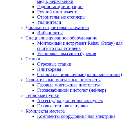
меди, нержавейки
Радиостанции и рации
Ручной инструмент
Строительные степлеры
Удлинители
Дорожно-строительная техника
Виброплиты
Специализированное оборудование
Монтажный инструмент Rehau (Рехау) для
сшитого полиэтилена
Установка алмазного бурения
Станки
Отрезные станки
Плиткорезы
Станки распиловочные (напольные пилы)
Строительные монтажные пистолеты
Газовые монтажные пистолеты
Гвоздезабивной пистолет (нейлер)
Тепловые пушки
Аксессуары для тепловых пушек
Газовые тепловые пушки
Комплекты мастера
Комплекты оборудовния для электрика