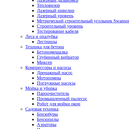
Лазерный дальномер
Тепловизор
Лазерный нивелир
Лазерный уровень
Метрический строительный угольник Swanso
Строительный уровень
Тестирование кабеля
Леса и опалубка
Лестницы
Техника для бетона
Бетономешалка
Глубинный вибратор
Миксер
Компрессоры и насосы
Дренажный насос
Мотопомпы
Погружные насосы
Мойка и уборка
Пароочиститель
Промышленный пылесос
Робот для мойки окон
Садовая техника
Бензобуры
Бензопилы
Аэраторы