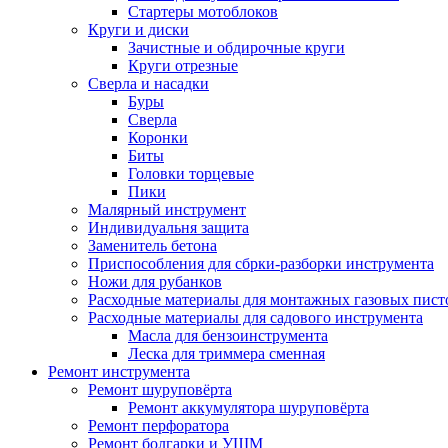
Стартеры мотоблоков
Круги и диски
Зачистные и обдирочные круги
Круги отрезные
Сверла и насадки
Буры
Сверла
Коронки
Биты
Головки торцевые
Пики
Малярный инструмент
Индивидуальня защита
Заменитель бетона
Приспособления для сбрки-разборки инструмента
Ножи для рубанков
Расходные материалы для монтажных газовых пист
Расходные материалы для садового инструмента
Масла для бензоинструмента
Леска для триммера сменная
Ремонт инструмента
Ремонт шуруповёрта
Ремонт аккумулятора шуруповёрта
Ремонт перфоратора
Ремонт болгарки и УШМ