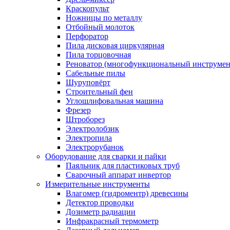
Краскопульт
Ножницы по металлу
Отбойный молоток
Перфоратор
Пила дисковая циркулярная
Пила торцовочная
Реноватор (многофункциональный инструмен
Сабельные пилы
Шуруповёрт
Строительный фен
Углошлифовальная машина
Фрезер
Штроборез
Электролобзик
Электропила
Электрорубанок
Оборудование для сварки и пайки
Паяльник для пластиковых труб
Сварочный аппарат инвертор
Измерительные инструменты
Влагомер (гидроментр) древесины
Детектор проводки
Дозиметр радиации
Инфракрасный термометр