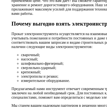
приемлемой цене. Что это вам дает? Вы сможете гаранти
хранение и ремонт дорогостоящего оборудования. Наш эл
прилаживают максимум усилий для поддержания техники в
вами работы.
Почему выгодно взять электроинстр
Прокат электроинструмента осуществляется на взаимовы
учитывать пожелания и потребности постоянных и даже 
соответствовать вашим запросам и видам строительных р
наличии следующие виды электроинструментов:
сварочный;
насосный;
шлифовально-фрезерный;
сверлильно-ударный;
крепежный;
электропилы и резаки;
измерительное оборудование.
Предлагаемый нами инструмент отвечает современным тр
заключен на любой необходимый срок. Для постоянных кл
специалистами, поможет вам определиться с моделью эл
Мы станем вашим надежным партнером в решении многоч