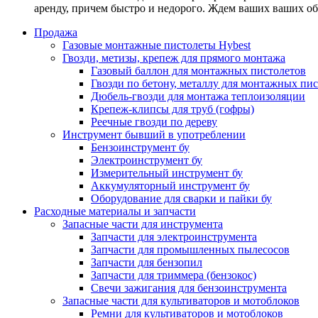
аренду, причем быстро и недорого. Ждем ваших ваших о
Продажа
Газовые монтажные пистолеты Hybest
Гвозди, метизы, крепеж для прямого монтажа
Газовый баллон для монтажных пистолетов
Гвозди по бетону, металлу для монтажных пи
Дюбель-гвозди для монтажа теплоизоляции
Крепеж-клипсы для труб (гофры)
Реечные гвозди по дереву
Инструмент бывший в употреблении
Бензоинструмент бу
Электроинструмент бу
Измерительный инструмент бу
Аккумуляторный инструмент бу
Оборудование для сварки и пайки бу
Расходные материалы и запчасти
Запасные части для инструмента
Запчасти для электроинструмента
Запчасти для промышленных пылесосов
Запчасти для бензопил
Запчасти для триммера (бензокос)
Свечи зажигания для бензоинструмента
Запасные части для культиваторов и мотоблоков
Ремни для культиваторов и мотоблоков