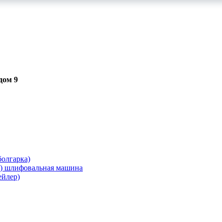
дом 9
олгарка)
я) шлифовальная машина
ейлер)