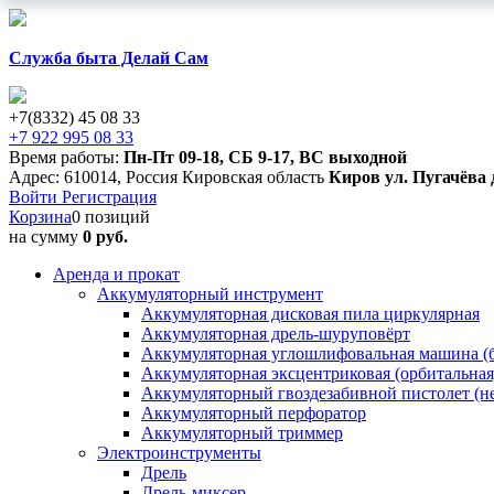
Служба быта Делай Сам
+7(8332) 45 08 33
+7 922 995 08 33
Время работы:
Пн-Пт 09-18
,
СБ 9-17
,
ВС выходной
Адрес:
610014
,
Россия
Кировская область
Киров
ул. Пугачёва 
Войти
Регистрация
Корзина
0 позиций
на сумму
0 руб.
Аренда и прокат
Аккумуляторный инструмент
Аккумуляторная дисковая пила циркулярная
Аккумуляторная дрель-шуруповёрт
Аккумуляторная углошлифовальная машина (б
Аккумуляторная эксцентриковая (орбитальна
Аккумуляторный гвоздезабивной пистолет (н
Аккумуляторный перфоратор
Аккумуляторный триммер
Электроинструменты
Дрель
Дрель-миксер