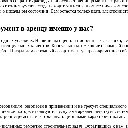
ровано сократить расходы при осуществлении ремонтных работ и 
ектроинструмент всегда находится в исправном техническом со
 идеальном состоянии. Вам остается только взять электроинстр
умент в аренду именно у нас?
годных условиях. Наши цены оценили постоянные заказчики, ве
потенциальных клиентов. Консультанты, имеющие огромный опыт
абот. Предлагаем огромный ассортимент ультрасовременного обо
ебованиям, безопасен в применении и не требует специального
иентов, которые пользуются услугами аренды, действует систе
ектроинструмента и его эксплуатационными характеристиками.
исленных ремонтно-строительных задач. Обратившись к нам, 