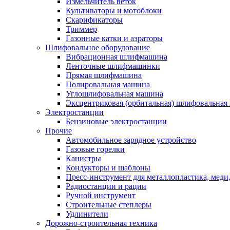
Измельчитель веток
Культиваторы и мотоблоки
Скарификаторы
Триммер
Газонные катки и аэраторы
Шлифовальное оборудование
Вибрационная шлифмашина
Ленточные шлифмашинки
Прямая шлифмашина
Полировальная машина
Углошлифовальная машина
Эксцентриковая (орбитальная) шлифовальная
Электростанции
Бензиновые электростанции
Прочие
Автомобильное зарядное устройство
Газовые горелки
Канистры
Кондукторы и шаблоны
Пресс-инструмент для металлопластика, меди
Радиостанции и рации
Ручной инструмент
Строительные степлеры
Удлинители
Дорожно-строительная техника