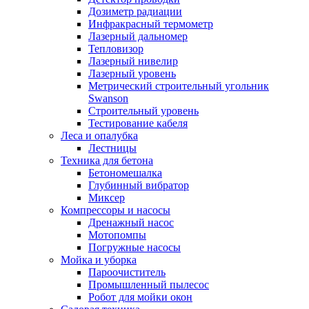
Дозиметр радиации
Инфракрасный термометр
Лазерный дальномер
Тепловизор
Лазерный нивелир
Лазерный уровень
Метрический строительный угольник
Swanson
Строительный уровень
Тестирование кабеля
Леса и опалубка
Лестницы
Техника для бетона
Бетономешалка
Глубинный вибратор
Миксер
Компрессоры и насосы
Дренажный насос
Мотопомпы
Погружные насосы
Мойка и уборка
Пароочиститель
Промышленный пылесос
Робот для мойки окон