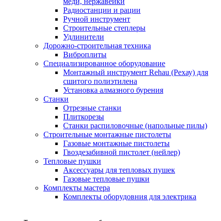
меди, нержавейки
Радиостанции и рации
Ручной инструмент
Строительные степлеры
Удлинители
Дорожно-строительная техника
Виброплиты
Специализированное оборудование
Монтажный инструмент Rehau (Рехау) для
сшитого полиэтилена
Установка алмазного бурения
Станки
Отрезные станки
Плиткорезы
Станки распиловочные (напольные пилы)
Строительные монтажные пистолеты
Газовые монтажные пистолеты
Гвоздезабивной пистолет (нейлер)
Тепловые пушки
Аксессуары для тепловых пушек
Газовые тепловые пушки
Комплекты мастера
Комплекты оборудовния для электрика