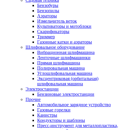
Садовая техника
Бензобуры
Бензопилы
Аэраторы
Измельчитель веток
Культиваторы и мотоблоки
Скарификаторы
Триммер
Газонные катки и аэраторы
Шлифовальное оборудование
Вибрационная шлифмашина
Ленточные шлифмашинки
Прямая шлифмашина
Полировальная машина
Углошлифовальная машина
Эксцентриковая (орбитальная)
шлифовальная машина
Электростанции
Бензиновые электростанции
Прочие
Автомобильное зарядное устройство
Газовые горелки
Канистры
Кондукторы и шаблоны
Пресс-инструмент для металлопластика,