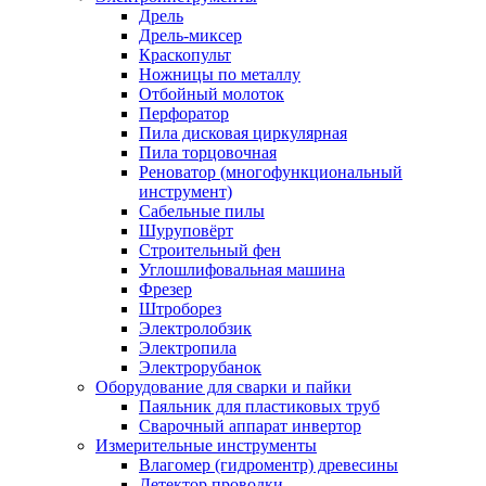
Дрель
Дрель-миксер
Краскопульт
Ножницы по металлу
Отбойный молоток
Перфоратор
Пила дисковая циркулярная
Пила торцовочная
Реноватор (многофункциональный
инструмент)
Сабельные пилы
Шуруповёрт
Строительный фен
Углошлифовальная машина
Фрезер
Штроборез
Электролобзик
Электропила
Электрорубанок
Оборудование для сварки и пайки
Паяльник для пластиковых труб
Сварочный аппарат инвертор
Измерительные инструменты
Влагомер (гидроментр) древесины
Детектор проводки