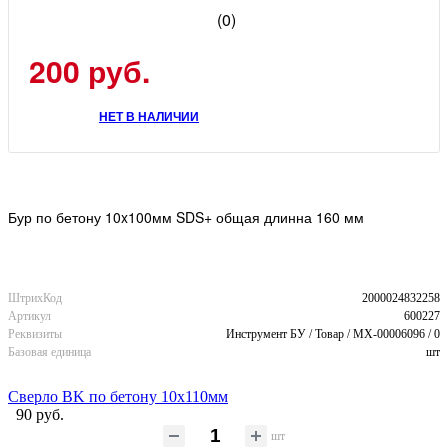
(0)
200 руб.
НЕТ В НАЛИЧИИ
Бур по бетону 10x100мм SDS+ общая длинна 160 мм
ШтрихКод
2000024832258
Артикул
600227
Реквизиты
Инструмент БУ / Товар / MX-00006096 / 0
Базовая единица
шт
Сверло BK по бетону 10x110мм
90 руб.
шт