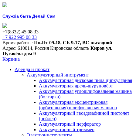
Служба быта Делай Сам
+7(8332) 45 08 33
+7 922 995 08 33
Время работы:
Пн-Пт 09-18
,
СБ 9-17
,
ВС выходной
Адрес:
610014
,
Россия
Кировская область
Киров
ул.
Пугачёва дом 9
Корзина
Аренда и прокат
Аккумуляторный инструмент
Аккумуляторная дисковая пила циркулярная
Аккумуляторная дрель-шуруповёрт
Аккумуляторная углошлифовальная машина
(болгарка)
Аккумуляторная эксцентриковая
(орбитальная) шлифовальная машина
Аккумуляторный гвоздезабивной пистолет
(нейлер)
Аккумуляторный перфоратор
Аккумуляторный триммер
Электроинструменты