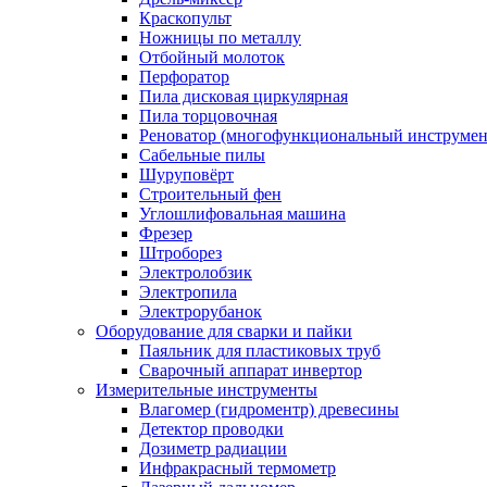
Краскопульт
Ножницы по металлу
Отбойный молоток
Перфоратор
Пила дисковая циркулярная
Пила торцовочная
Реноватор (многофункциональный инструмен
Сабельные пилы
Шуруповёрт
Строительный фен
Углошлифовальная машина
Фрезер
Штроборез
Электролобзик
Электропила
Электрорубанок
Оборудование для сварки и пайки
Паяльник для пластиковых труб
Сварочный аппарат инвертор
Измерительные инструменты
Влагомер (гидроментр) древесины
Детектор проводки
Дозиметр радиации
Инфракрасный термометр