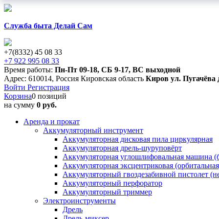
Служба быта Делай Сам
+7(8332) 45 08 33
+7 922 995 08 33
Время работы:
Пн-Пт 09-18
,
СБ 9-17
,
ВС выходной
Адрес:
610014
,
Россия
Кировская область
Киров
ул. Пугачёва 
Войти
Регистрация
Корзина
0 позиций
на сумму
0 руб.
Аренда и прокат
Аккумуляторный инструмент
Аккумуляторная дисковая пила циркулярная
Аккумуляторная дрель-шуруповёрт
Аккумуляторная углошлифовальная машина (б
Аккумуляторная эксцентриковая (орбитальна
Аккумуляторный гвоздезабивной пистолет (н
Аккумуляторный перфоратор
Аккумуляторный триммер
Электроинструменты
Дрель
Дрель-миксер