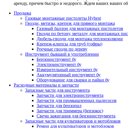
аренду, причем быстро и недорого. Ждем ваших ваших о
Продажа
Газовые монтажные пистолеты Hybest
Гвозди, метизы, крепеж для прямого монтажа
Газовый баллон для монтажных пистолетов
Гвозди по бетону, металлу для монтажных пи
Дюбель-гвозди для монтажа теплоизоляции
Крепеж-клипсы для труб (гофры)
Реечные гвозди по дереву
Инструмент бывший в употреблении
Бензоинструмент бу
Электроинструмент бу
Измерительный инструмент бу
Аккумуляторный инструмент бу
Оборудование для сварки и пайки бу
Расходные материалы и запчасти
Запасные части для инструмента
Запчасти для электроинструмента
Запчасти для промышленных пылесосов
Запчасти для бензопил
Запчасти для триммера (бензокос)
Свечи зажигания для бензоинструмента
Запасные части для культиваторов и мотоблоков
Ремни для культиваторов и мотоблоков