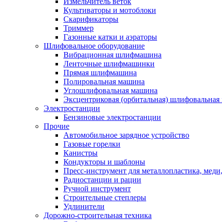
Измельчитель веток
Культиваторы и мотоблоки
Скарификаторы
Триммер
Газонные катки и аэраторы
Шлифовальное оборудование
Вибрационная шлифмашина
Ленточные шлифмашинки
Прямая шлифмашина
Полировальная машина
Углошлифовальная машина
Эксцентриковая (орбитальная) шлифовальная
Электростанции
Бензиновые электростанции
Прочие
Автомобильное зарядное устройство
Газовые горелки
Канистры
Кондукторы и шаблоны
Пресс-инструмент для металлопластика, меди
Радиостанции и рации
Ручной инструмент
Строительные степлеры
Удлинители
Дорожно-строительная техника