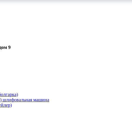
дом 9
олгарка)
я) шлифовальная машина
ейлер)