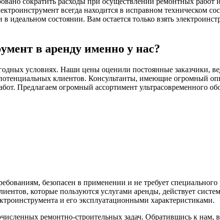
ровано сократить расходы при осуществлении ремонтных работ и 
ектроинструмент всегда находится в исправном техническом со
 идеальном состоянии. Вам остается только взять электроинстр
умент в аренду именно у нас?
годных условиях. Наши цены оценили постоянные заказчики, ве
потенциальных клиентов. Консультанты, имеющие огромный опыт
абот. Предлагаем огромный ассортимент ультрасовременного обо
ебованиям, безопасен в применении и не требует специального
иентов, которые пользуются услугами аренды, действует систе
ектроинструмента и его эксплуатационными характеристиками.
исленных ремонтно-строительных задач. Обратившись к нам, 