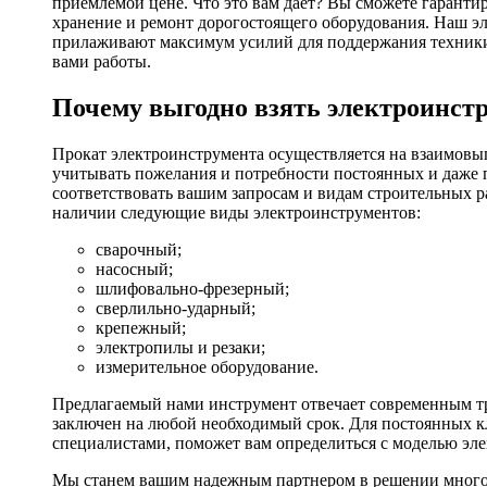
приемлемой цене. Что это вам дает? Вы сможете гаранти
хранение и ремонт дорогостоящего оборудования. Наш эл
прилаживают максимум усилий для поддержания техники в
вами работы.
Почему выгодно взять электроинстр
Прокат электроинструмента осуществляется на взаимовы
учитывать пожелания и потребности постоянных и даже 
соответствовать вашим запросам и видам строительных р
наличии следующие виды электроинструментов:
сварочный;
насосный;
шлифовально-фрезерный;
сверлильно-ударный;
крепежный;
электропилы и резаки;
измерительное оборудование.
Предлагаемый нами инструмент отвечает современным тр
заключен на любой необходимый срок. Для постоянных кл
специалистами, поможет вам определиться с моделью эл
Мы станем вашим надежным партнером в решении многоч