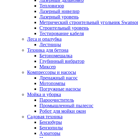
Лазерный дальномер
Тепловизор
Лазерный нивелир
Лазерный уровень
Метрический строительный угольник Swanso
Строительный уровень
Тестирование кабеля
Леса и опалубка
Лестницы
Техника для бетона
Бетономешалка
Глубинный вибратор
Миксер
Компрессоры и насосы
Дренажный насос
Мотопомпы
Погружные насосы
Мойка и уборка
Пароочиститель
Промышленный пылесос
Робот для мойки окон
Садовая техника
Бензобуры
Бензопилы
Аэраторы