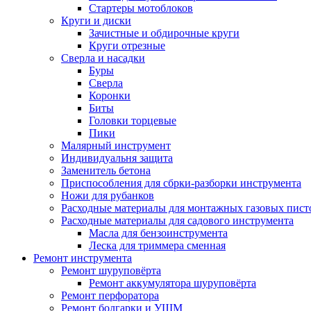
Стартеры мотоблоков
Круги и диски
Зачистные и обдирочные круги
Круги отрезные
Сверла и насадки
Буры
Сверла
Коронки
Биты
Головки торцевые
Пики
Малярный инструмент
Индивидуальня защита
Заменитель бетона
Приспособления для сбрки-разборки инструмента
Ножи для рубанков
Расходные материалы для монтажных газовых пист
Расходные материалы для садового инструмента
Масла для бензоинструмента
Леска для триммера сменная
Ремонт инструмента
Ремонт шуруповёрта
Ремонт аккумулятора шуруповёрта
Ремонт перфоратора
Ремонт болгарки и УШМ